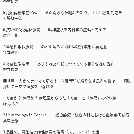
峯村信嘉
5 免疫再構築症候群――その奇妙な仕組みを知り、正しい初期対応を
大場雄一郎
6 抗NMDA受容体脳炎――精神症状を内科学の症候と考える
尾久守侑
7 亜急性甲状腺炎――のどの痛みに潜む甲状腺疾患に要注意
辻本哲郎
8 炎症性腸疾患――ありふれた症状でやってくる見逃せない難病
櫻井俊之
■Ⅱ章：大きなテーマで切る！ “横断屋”が織りなす思考の縦糸――興味
深いテーマで理解をつなげる
1 炎症か？ 腫瘍か？ 病理医からみた「炎症」と「腫瘍」の分水嶺
峰 宗太郎
2 Hematology in General――総合診療／総合内科における血液疾患診療
髙岸勝繁
3 良性の非感染性炎症性疾患の治療（ステロイド）の話