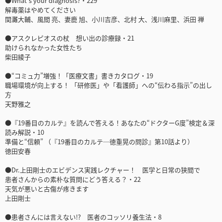
●What’s your diagnosis?・229
解毒薬はやめてください
関灘大輔、風間 亮、妻鹿 旭、小川吉彦、北村 大、浅川麻里、浜田 禅
●アスクレピオスの杖 想い出の診療録・21
助けられなかった女性たち
柴田綾子
●“コミュ力”増強！「医療文書」書きカタログ・19
職場環境が向上する！ 「研修医」や「看護師」への“伝わる指示”の出し
方
天野雅之
●『19番目のカルテ』を読んで答える！あなたの“ドクターG度”検定＆深
読み解説・10
準備と“信頼” （『19番目のカルテ─徳重晃の問診』第10話より）
徳田安春
●Dr.上田剛士のエビデンス実践レクチャー！ 医学と日常の狭間で
患者さんからの素朴な質問にどう答える？・22
天気が悪いと古傷が疼きます
上田剛士
●患者さんには言えない!? 医者のコッソリ養生法・8