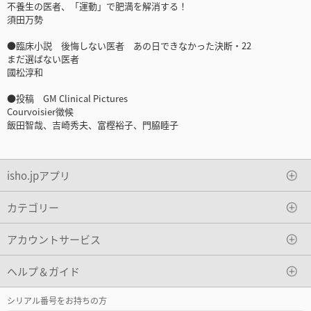
不養生の医者、「運動」で肥満を解消する！
須田万勢
●臨床小説 後悔しない医者 あの日できなかった決断・22
まだ選ばない医者
國松淳和
●投稿 GM Clinical Pictures
Courvoisier徴候
飯田智哉、吉崎秀夫、富樫裕子、門脇睦子
isho.jpアプリ
カテゴリー
アカウントサービス
ヘルプ＆ガイド
シリアル番号をお持ちの方