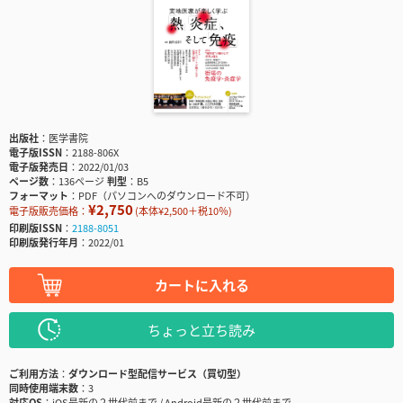
出版社
医学書院
電子版ISSN
2188-806X
電子版発売日
2022/01/03
ページ数
136ページ
判型
B5
フォーマット
PDF（パソコンへのダウンロード不可）
¥2,750
電子版販売価格：
(本体¥2,500＋税10％)
印刷版ISSN
2188-8051
印刷版発行年月
2022/01
カートに入れる
ちょっと立ち読み
ご利用方法
ダウンロード型配信サービス（買切型）
同時使用端末数
3
対応OS
iOS最新の２世代前まで / Android最新の２世代前まで