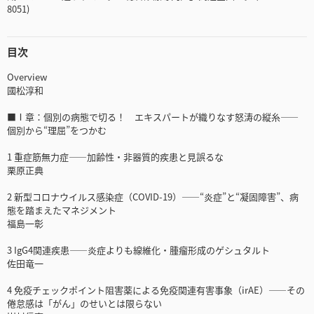
8051)
目次
Overview
國松淳和
■Ⅰ章：個別の病態で切る！ エキスパートが織りなす怒涛の縦糸――
個別から“理屈”をつかむ
1 重症筋無力症――加齢性・非器質的疾患と見誤るな
栗原正典
2 新型コロナウイルス感染症（COVID-19）――“炎症”と“凝固障害”、病
態を踏まえたマネジメント
福島一彰
3 IgG4関連疾患――炎症よりも線維化・腫瘤形成のゲシュタルト
佐田竜一
4 免疫チェックポイント阻害薬による免疫関連有害事象（irAE）――その
倦怠感は「がん」のせいとは限らない