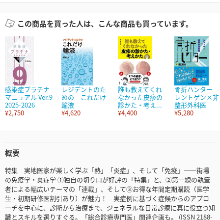
この商品を買った人は、こんな商品も買っています。
感染症プラチナ
レジデントのた
誰も教えてくれ
骨折ハンター
マニュアル Ver.9
めの これだけ
なかった皮疹の
レントゲン×非
2025-2026
輸液
診かた・考え...
整形外科医
¥2,750
¥4,620
¥4,400
¥5,280
概要
特集 実地医家が楽しく学ぶ「熱」「炎症」、そして「免疫」――街場
の免疫学・炎症学 ①独自の切り口が好評の「特集」と、②第一線の執筆
者による幅広いテーマの「連載」、そして③お得な年間定期購読（医学
生・初期研修医割引あり）が魅力！ 実症例に基づく症候からのアプロ
ーチを中心に、診断から治療まで、ジェネラルな日常診療に真に役立つ知
識とスキルを選りすぐる。「総合診療専門医」関連企画も。 (ISSN 2188-