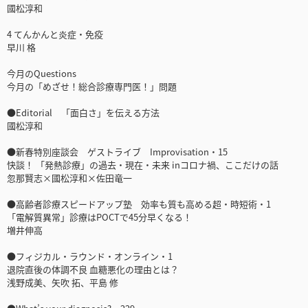
國松淳和
4 てんかんと炎症・免疫
早川 格
今月のQuestions
今月の「めざせ！総合診療専門医！」問題
●Editorial 「面白さ」を伝える方法
國松淳和
●新春特別座談会 ゲストライブ Improvisation・15
快談！ 「発熱診療」の過去・現在・未来 inコロナ禍、ここだけの話
忽那賢志×國松淳和×佐田竜一
●高齢者診療スピードアップ塾 効率も質も高める超・時短術・1
「電解質異常」診療はPOCTで45分早くなる！
増井伸高
●フィジカル・ラウンド・オンライン・1
退院直後の体調不良 血糖悪化の理由とは？
浅野成美、矢吹 拓、平島 修