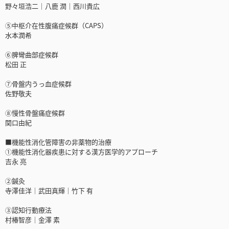
野々垣浩二｜八鹿 潤｜西川貴広
⑤中枢介在性腹痛症候群（CAPS）
水本潤希
⑥脾彎曲部症候群
松田 正
⑦骨盤内うっ血症候群
佐野敬夫
⑧慢性骨盤痛症候群
関口由紀
■機能性消化管障害の非薬物的治療
①機能性消化器疾患に対する漢方医学的アプローチ
吉永 亮
②鍼灸
寺澤佳洋｜武田真輝｜竹下 有
③認知行動療法
村椿智彦｜金澤 素