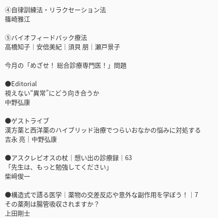
④自律訓練法・リラクセーション法
篠崎雅江
⑤バイオフィードバック療法
高橋知子｜安倍美紀｜須貝 朋｜瀬戸景子
今月の「めざせ！ 総合診療専門医！」問題
●Editorial
視えない“異常”にどう向き合うか
中野弘康
●ゲストライブ
漢方薬と西洋薬のハイブリッド治療でつらいおなかの悩みに対処する
吉永 亮｜中野弘康
●アスクレピオスの杖｜想い出の診療録｜63
「先生は、もっと勉強してください」
柴﨑俊一
●構造式で語る医学｜薬物の交差反応や意外な副作用を学ぼう！｜7
その薬剤は腸管吸収されますか？
上田剛士