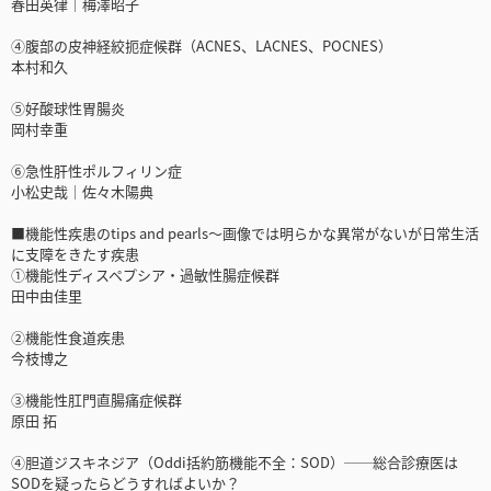
春田英律｜梅澤昭子
④腹部の皮神経絞扼症候群（ACNES、LACNES、POCNES）
本村和久
⑤好酸球性胃腸炎
岡村幸重
⑥急性肝性ポルフィリン症
小松史哉｜佐々木陽典
■機能性疾患のtips and pearls～画像では明らかな異常がないが日常生活
に支障をきたす疾患
①機能性ディスペプシア・過敏性腸症候群
田中由佳里
②機能性食道疾患
今枝博之
③機能性肛門直腸痛症候群
原田 拓
④胆道ジスキネジア（Oddi括約筋機能不全：SOD）──総合診療医は
SODを疑ったらどうすればよいか？