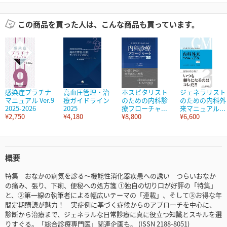
この商品を買った人は、こんな商品も買っています。
感染症プラチナ
高血圧管理・治
ホスピタリスト
ジェネラリスト
マニュアル Ver.9
療ガイドライン
のための内科診
のための内科外
2025-2026
2025
療フローチャ...
来マニュアル...
¥2,750
¥4,180
¥8,800
¥6,600
概要
特集 おなかの病気を診る〜機能性消化器疾患への誘い つらいおなか
の痛み、張り、下痢、便秘への処方箋 ①独自の切り口が好評の「特集」
と、②第一線の執筆者による幅広いテーマの「連載」、そして③お得な年
間定期購読が魅力！ 実症例に基づく症候からのアプローチを中心に、
診断から治療まで、ジェネラルな日常診療に真に役立つ知識とスキルを選
りすぐる。「総合診療専門医」関連企画も。 (ISSN 2188-8051)