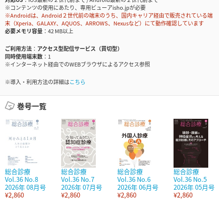
※コンテンツの使用にあたり、専用ビューアisho.jpが必要
※Androidは、Android２世代前の端末のうち、国内キャリア経由で販売されている端
末（Xperia、GALAXY、AQUOS、ARROWS、Nexusなど）にて動作確認しています
必要メモリ容量
42 MB以上
ご利用方法
アクセス型配信サービス（買切型）
同時使用端末数
1
※インターネット経由でのWEBブラウザによるアクセス参照
※導入・利用方法の詳細は
こちら
巻号一覧
総合診療
総合診療
総合診療
総合診療
Vol.36 No.8
Vol.36 No.7
Vol.36 No.6
Vol.36 No.5
2026年 08月号
2026年 07月号
2026年 06月号
2026年 05月号
¥2,860
¥2,860
¥2,860
¥2,860