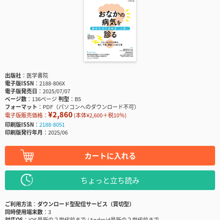
出版社
医学書院
電子版ISSN
2188-806X
電子版発売日
2025/07/07
ページ数
136ページ
判型
B5
フォーマット
PDF（パソコンへのダウンロード不可）
¥2,860
電子版販売価格：
(本体¥2,600＋税10％)
印刷版ISSN
2188-8051
印刷版発行年月
2025/06
カートに入れる
ちょっと立ち読み
ご利用方法
ダウンロード型配信サービス（買切型）
同時使用端末数
3
対応OS
iOS最新の２世代前まで / Android最新の２世代前まで