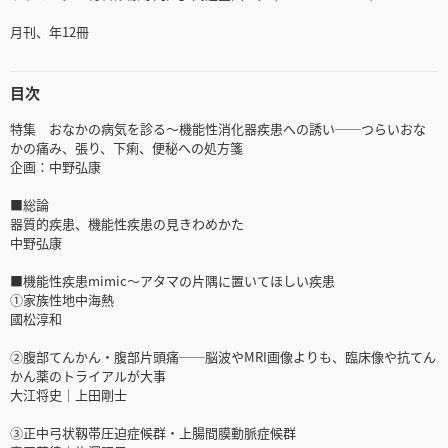
月刊、年12冊
目次
特集 おなかの病気を診る～機能性消化器疾患への誘い──つらいおな
かの痛み、張り、下痢、便秘への処方箋
企画：中野弘康
■総論
器質的疾患、機能性疾患の見きわめかた
中野弘康
■機能性疾患mimic～アタマの片隅に置いてほしい疾患
①家族性地中海熱
國松淳和
②腹部てんかん・腹部片頭痛──脳波やMRI画像よりも、臨床像や抗てん
かん薬のトライアルが大事
大江将史｜上田剛士
③正中弓状靱帯圧迫症候群・上腸間膜動脈症候群