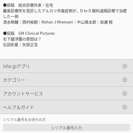
●投稿 総合診療外来・在宅
離島診療所を受診したアルカリ外傷症例が、D to D 眼科遠隔診療で治癒
した一例
清水映輔｜西村裕樹｜Rohan J Khemani｜中山慎太郎｜岩瀬 翔
●投稿 GM Clinical Pictures
右下腿浮腫の原因は？
石田彩夏｜矢部正浩
isho.jpアプリ
カテゴリー
アカウントサービス
ヘルプ＆ガイド
シリアル番号をお持ちの方
シリアル番号入力