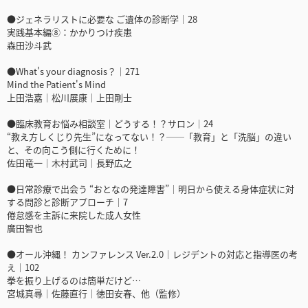
●ジェネラリストに必要な ご遺体の診断学｜28
実践基本編⑧：かかりつけ疾患
森田沙斗武
●What's your diagnosis？｜271
Mind the Patient's Mind
上田浩嘉｜松川展康｜上田剛士
●臨床教育お悩み相談室｜どうする！？サロン｜24
“教え方しくじり先生”になってない！？──「教育」と「洗脳」の違い
と、その向こう側に行くために！
佐田竜一｜木村武司｜長野広之
●日常診療で出会う “おとなの発達障害”｜明日から使える身体症状に対
する問診と診断アプローチ｜7
倦怠感を主訴に来院した成人女性
廣田智也
●オール沖縄！ カンファレンス Ver.2.0｜レジデントの対応と指導医の考
え｜102
拳を振り上げるのは簡単だけど…
宮城真尋｜佐藤直行｜徳田安春、他（監修）