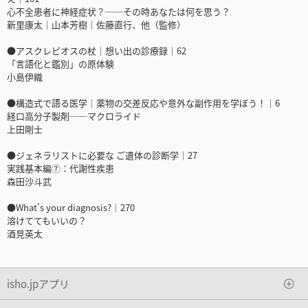
心不全患者に神経症状？──その時あなたは何を思う？
新里康太｜山本芳樹｜佐藤直行、他（監修）
●アスクレピオスの杖｜想い出の診療録｜62
「言語化と鑑別」の原体験
小島伊織
●構造式で語る医学｜薬物の交差反応や意外な副作用を学ぼう！｜6
経口高分子製剤──マクロライド
上田剛士
●ジェネラリストに必要な ご遺体の診断学｜27
実践基本編⑦：代謝性疾患
森田沙斗武
●What's your diagnosis?｜270
溶けててもいいの？
酒見英太
isho.jpアプリ