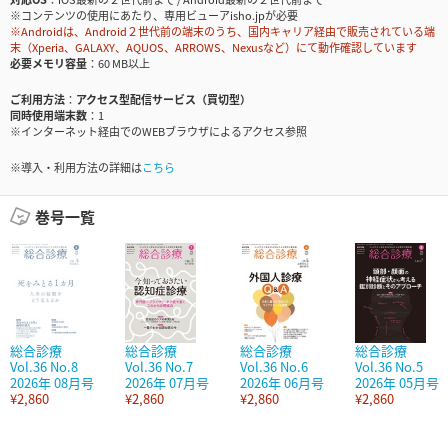
※コンテンツの使用にあたり、専用ビューアisho.jpが必要
※Androidは、Android２世代前の端末のうち、国内キャリア経由で販売されている端
末（Xperia、GALAXY、AQUOS、ARROWS、Nexusなど）にて動作確認しています
必要メモリ容量
60 MB以上
ご利用方法
アクセス型配信サービス（買切型）
同時使用端末数
1
※インターネット経由でのWEBブラウザによるアクセス参照
※導入・利用方法の詳細は
こちら
巻号一覧
総合診療
総合診療
総合診療
総合診療
Vol.36 No.8
Vol.36 No.7
Vol.36 No.6
Vol.36 No.5
2026年 08月号
2026年 07月号
2026年 06月号
2026年 05月号
¥2,860
¥2,860
¥2,860
¥2,860