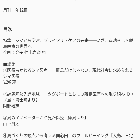
月刊、年12冊
目次
特集 シマから学ぶ、プライマリ・ケアの未来──いざ、素晴らしき離
島医療の世界へ
企画：金子 惇｜岩瀬 翔
■総論
①医療もかわるシマ思考──離島だけじゃない、現代社会に求められる
シマ医療
岩瀬 翔
②課題解決先進地域──タグボートとしての離島医療への取り組み【中
ノ島・海士町より】
阿部裕志
③島のイノベーターから見た医療【甑島より】
山下賢太
④島づくりの観点から考える同心円上のウェルビーイング【大島、三宅