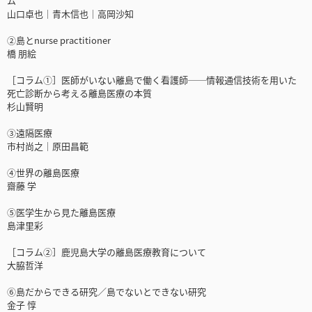
ム
山口卓也｜青木信也｜高岡沙知
②島とnurse practitioner
橋 朋絵
［コラム①］医師がいない離島で働く看護師──情報通信技術を用いた
死亡診断から考える離島医療の本質
杉山賢明
③遠隔医療
市村尚之｜原田昌範
④世界の離島医療
齋藤 学
⑤医学生から見た離島医療
島津里彩
［コラム②］鹿児島大学の離島医療教育について
大脇哲洋
⑥島だからできる研究／島でないとできない研究
金子 惇