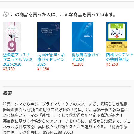
この商品を買った人は、こんな商品も買っています。
感染症プラチナ
高血圧管理・治
糖尿病治療ガイ
内科レジデント
マニュアル Ver.9
療ガイドライン
ド2024
の鉄則 第4版
2025-2026
2025
¥1,100
¥5,280
¥2,750
¥4,180
概要
特集 シマから学ぶ、プライマリ・ケアの未来 いざ、素晴らしき離島
医療の世界へ ①独自の切り口が好評の「特集」と、②第一線の執筆者に
よる幅広いテーマの「連載」、そして③お得な年間定期購読が魅力！
実症例に基づく症候からのアプローチを中心に、診断から治療まで、ジェ
ネラルな日常診療に真に役立つ知識とスキルを選りすぐる。「総合診療
専門医」関連企画も。 (ISSN 2188-8051)