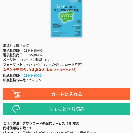
出版社
医学書院
電子版ISBN
218-8-80-6X-
電子版発売日
2025/06/09
ページ数
136ページ
判型
B5
フォーマット
PDF（パソコンへのダウンロード不可）
¥2,860
電子版販売価格：
(本体¥2,600＋税10％)
印刷版ISBN
218-8-80-51-
印刷版発行年月
2025/05
カートに入れる
ちょっと立ち読み
ご利用方法
ダウンロード型配信サービス（買切型）
同時使用端末数
3
対応OS
iOS最新の２世代前まで / Android最新の２世代前まで