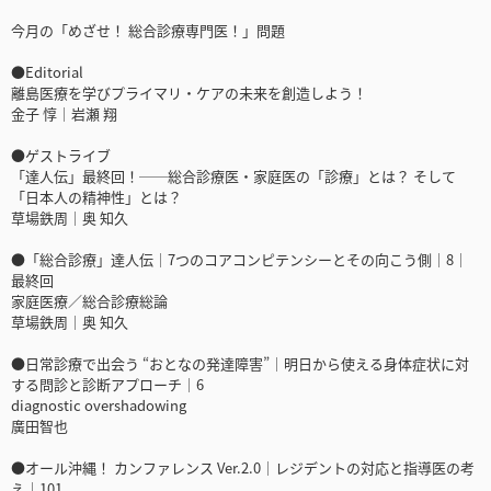
今月の「めざせ！ 総合診療専門医！」問題
●Editorial
離島医療を学びプライマリ・ケアの未来を創造しよう！
金子 惇｜岩瀬 翔
●ゲストライブ
「達人伝」最終回！──総合診療医・家庭医の「診療」とは？ そして
「日本人の精神性」とは？
草場鉄周｜奥 知久
●「総合診療」達人伝｜7つのコアコンピテンシーとその向こう側｜8｜
最終回
家庭医療／総合診療総論
草場鉄周｜奥 知久
●日常診療で出会う “おとなの発達障害”｜明日から使える身体症状に対
する問診と診断アプローチ｜6
diagnostic overshadowing
廣田智也
●オール沖縄！ カンファレンス Ver.2.0｜レジデントの対応と指導医の考
え｜101