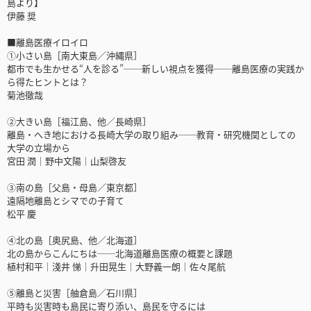
島より】
伊藤 奨
■離島医療イロイロ
①小さい島［南大東島／沖縄県］
都市でも生かせる“人を診る”──新しい視点を獲得──離島医療の実践か
ら得たヒントとは？
菊池徹哉
②大きい島［福江島、他／長崎県］
離島・へき地における長崎大学の取り組み──教育・研究機関としての
大学の立場から
宮田 潤｜野中文陽｜山梨啓友
③南の島［父島・母島／東京都］
遠隔地離島とシマでの子育て
松平 慶
④北の島［奥尻島、他／北海道］
北の島からこんにちは──北海道離島医療の概要と課題
植村和平｜淺井 悌｜升田晃生｜大野義一朗｜佐々尾航
⑤離島と災害［舳倉島／石川県］
平時も災害時も島民に寄り添い、島民を守るには