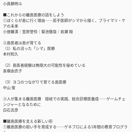
小眞頼明斗
■これからの離島医療の話をしよう
①ぼくらが島に行く理由──若手医師がシマから描く、プライマリ・ケ
アの未来
小徳羅漢｜室原誉伶｜菊池徹哉｜岩瀬 翔
②島医者は島が育てる
（1）私の沼った「シマ」医療
本村和久
（2）島医者経験は無限大の可能性を秘めている
長嶺由衣子
（3）ヨコのつながりで育てる島医療
中山 俊
③人が集まる離島医療 隠岐での実践、総合診療医養成──ゲームチェ
ンジャーとなるために
白石吉彦
■離島医療を支える新しい形
①離島医療の担い手を育成する──ゲネプロによる1年間の教育プログラ