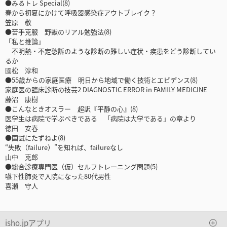
●みるトレ Special(8)
春から初夏にかけて呼吸器感染症アウトブレイク？
笠原 敬
●苦手克服 野獣のリアル勉強法(8)
「私と推論」
不明熱・不定愁訴のような診断の難しい症状・疾患をどう診断してい
るか
國松 淳和
●55歳からの家庭医療 明日から地域で働く技術とエビデンス(8)
家庭医の臨床診断の技芸2 DIAGNOSTIC ERROR in FAMILY MEDICINE
藤沼 康樹
●こんなときオスラー 超訳『平静の心』(8)
医学生は病院で学ぶべきである 「病院は大学である」の章より
徳田 安春
●国試にたずねよ(8)
“失敗（failure）”を知れば、failureなし
山中 克郎
●総合診療専門医（仮）セルフトレーニング問題(5)
嚥下性肺炎で入院になった80代男性
喜瀬 守人
isho.jpアプリ