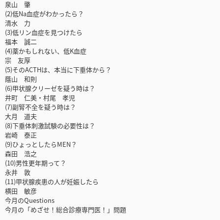
泉山 肇
(2)低Na血症がわかったら？
清水 力
(3)低リン血症を見つけたら
福本 誠二
(4)薬かもしれない、低K血症
宗 友厚
(5)そのACTHは、本当に下垂体から？
蔭山 和則
(6)甲状腺クリーゼを疑う時は？
井町 仁美・村尾 孝児
(7)副腎不全を疑う時は？
大月 道夫
(8)下垂体刺激試験の必要性は？
岩崎 泰正
(9)ひょっとしたらMEN？
森田 浩之
(10)男性更年期って？
永井 敦
(11)甲状腺疾患の人が妊娠したら
横田 敏彦
今月のQuestions
今月の「めざせ！総合診療専門医！」問題