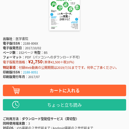
出版社
医学書院
電子版ISSN
2188-806X
電子版発売日
2017/10/02
ページ数
152ページ
判型
B5
フォーマット
PDF（パソコンへのダウンロード不可）
¥2,750
電子版販売価格：
(本体¥2,500＋税10％)
特記事項
付録Web動画の公開期間は2019/7/31までです。何卒ご了承ください。
印刷版ISSN
2188-8051
印刷版発行年月
2017/07
カートに入れる
ちょっと立ち読み
ご利用方法
ダウンロード型配信サービス（買切型）
同時使用端末数
3
対応OS
iOS最新の２世代前まで / Android最新の２世代前まで