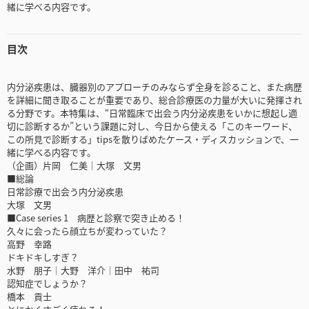
緒に学べる内容です。
目次
内分泌疾患は、臓器別のアプローチのみならず全身を診ること、また病歴
を詳細に聞き取ることが重要であり、総合診療医の力量が大いに発揮され
る分野です。本特集は、“日常臨床で出会う内分泌疾患をいかに想起し適
切に診断するか”という課題に対し、今日から使える「このキーワード、
この所見で診断する」tipsを散りばめたケース・ディスカッションで、一
緒に学べる内容です。
（企画）片岡 仁美｜大塚 文男
■総論
日常診療で出会う内分泌疾患
大塚 文男
■Case series 1 病歴と診察で突き止める！
久々に会ったら顔立ちが変わっていた？
高野 幸路
ドキドキしすぎ？
水野 朋子│大野 洋介│田中 祐司
認知症でしょうか？
橋本 貢士