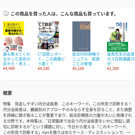
この商品を買った人は、こんな商品も買っています。
誰も教えてくれ
CT読影レポー
総合内科病棟マ
竜馬先生の血液
なかった皮疹の
ト、この画像ど
ニュアル 疾患
ガス白熱講義15
診かた・考え...
う書く？
ごとの管理
分
¥4,400
¥4,180
¥6,160
¥2,200
概要
特集 見逃しやすい内分泌疾患 このキーワード、この所見で診断する！
内分泌疾患は、臓器別のアプローチのみならず全身を診ること、また病歴
を詳細に聞き取ることが重要であり、総合診療医の力量が大いに発揮され
る分野です。本特集は、“日常臨床で出会う内分泌疾患をいかに想起し適
切に診断するか”という課題に対し、今日から使える「このキーワード、
この所見で診断する」tipsを散りばめたケース・ディスカッションで、一