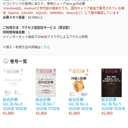
※コンテンツの使用にあたり、専用ビューアisho.jpが必要
※Androidは、Android２世代前の端末のうち、国内キャリア経由で販売されている端
末（Xperia、GALAXY、AQUOS、ARROWS、Nexusなど）にて動作確認しています
必要メモリ容量
60 MB以上
ご利用方法
アクセス型配信サービス（買切型）
同時使用端末数
1
※インターネット経由でのWEBブラウザによるアクセス参照
※導入・利用方法の詳細は
こちら
巻号一覧
総合診療
総合診療
総合診療
総合診療
Vol.36 No.8
Vol.36 No.7
Vol.36 No.6
Vol.36 No.5
2026年 08月号
2026年 07月号
2026年 06月号
2026年 05月号
¥2,860
¥2,860
¥2,860
¥2,860