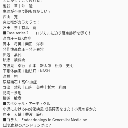
とにかくすごく疲れる！
池谷 章│沖 隆
生理が不順で胸もおかしい？
西山 充
急に喉がカラカラで！
宮田 崇│有馬 寛
■Case series 2 ロジカルに迫り確定診断を導く！
高血圧＋低K血症
岡本 将英│柴田 洋孝
発作性高血圧＋発汗異常
田辺 晶代
肥満＋糖尿病
方波見 卓行│山本 雄太郎│松原 史明
下垂体疾患＋脂肪肝・NASH
高橋 裕
尿路結石＋高Ca血症
野津 雅和│山内 美香│杉本 利嗣
肥満＋多毛
柳瀬 敏彦
■スペシャル・アーティクル
小児における内分泌疾患 成長障害をきたす小児の診かた
原田 大輔│難波 範行
■コラム Endocrinology in Generalist Medicine
(1)低血糖のハンドリングは？