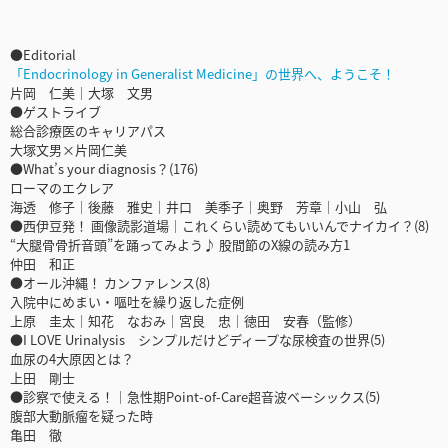
●Editorial
「Endocrinology in Generalist Medicine」の世界へ、ようこそ！
片岡 仁美｜大塚 文男
●ゲストライブ
総合診療医のキャリアパス
大塚文男×片岡仁美
●What’s your diagnosis？(176)
ローマのエクレア
海透 修子｜後藤 雅史｜井口 美季子｜奥野 芳章｜小山 弘
●西伊豆発！ 画像読影道場｜これくらい読めてもいいんでナイカイ？(8)
“大腿骨骨折音頭”を踊ってみよう♪ 股間節のX線の読み方1
仲田 和正
●オール沖縄！ カンファレンス(8)
入院中にめまい・嘔吐を繰り返した症例
上原 圭太｜知花 なおみ｜宮良 忠｜徳田 安春（監修）
●I LOVE Urinalysis シンプルだけどディープな尿検査の世界(5)
血尿の4大原因とは？
上田 剛士
●診察で使える！｜急性期Point-of-Care超音波ベーシックス(5)
腹部大動脈瘤を疑った時
亀田 徹