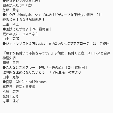
●みるトレ Special｜24｜
幽霊が来たッ!!（泣）
忽那 賢志
●I LOVE Urinalysis｜シンプルだけどディープな尿検査の世界｜21｜
経管栄養するなら試験紙を！
上田 剛士
●国試にたずねよ｜24｜最終回｜
眠れぬ夜に、さようなら
山中 克郎
●ジェネラリスト漢方Basics｜東西2つの視点でアプローチ｜12｜最終回
｜
「風邪が長引いて不調なんです。」少陽病；長引く炎症、ストレスと自律
神経失調
岡部 竜吾
●こんなときオスラー｜超訳『平静の心』｜24｜最終回｜
理想的な医師になりたいとき 「学究生活」の章より
山中 克郎
●投稿 GM Clinical Pictures
真夏日に来院する皮疹
八島 広典
発熱＋皮疹
寺澤 佳洋