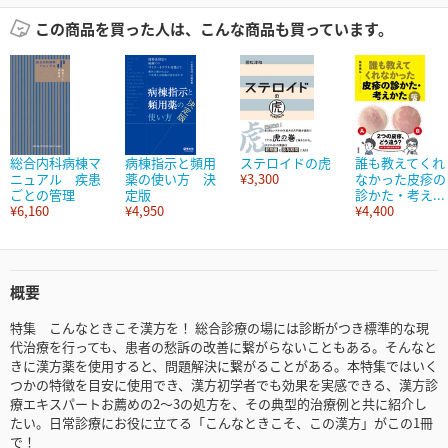
この商品を買った人は、こんな商品も買っています。
総合内科病棟マ
病棟指示と頻用
ステロイドの虎
誰も教えてくれ
ニュアル 疾患
薬の使い方 決
¥3,300
なかった皮疹の
ごとの管理
定版
診かた・考え...
¥6,160
¥4,950
¥4,400
概要
特集 こんなときこそ漢方を！ 総合診療の場には診断がつき標準的な現
代治療を行っても、患者の愁訴の改善に繋がらないこともある。そんなと
きに漢方薬を使用すると、問題解決に繋がることがある。本特集ではいく
つかの特徴を目安に使用でき、漢方初学者でも効果を実感できる、漢方診
療エキスパートお薦めの2～3の処方を、その典型的治療例と共に紹介し
たい。日常診療にお役に立てる「こんなときこそ、この漢方」がこの1冊
で！