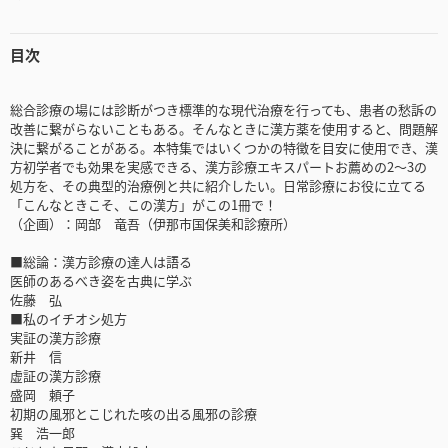
目次
総合診療の場には診断がつき標準的な現代治療を行っても、患者の愁訴の
改善に繋がらないこともある。そんなときに漢方薬を使用すると、問題解
決に繋がることがある。本特集ではいくつかの特徴を目安に使用でき、漢
方初学者でも効果を実感できる、漢方診療エキスパートお薦めの2～3の
処方を、その典型的治療例と共に紹介したい。日常診療にお役に立てる
「こんなときこそ、この漢方」がこの1冊で！
（企画）：岡部 竜吾（伊那市国保美和診療所）
■総論：漢方診療の達人は語る
医師のあるべき姿を古典に学ぶ
佐藤 弘
■私のイチオシ処方
実証の漢方診療
新井 信
虚証の漢方診療
盛岡 頼子
初期の風邪とこじれた咳の出る風邪の診療
巽 浩一郎