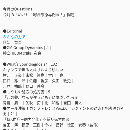
今月のQuestions
今月の「めざせ！総合診療専門医！」問題
●Editorial
みんなの力で
岡部 竜吾
●GM Group Dynamics｜5｜
神奈川EBM実践研究会
●What’s your diagnosis?｜192｜
キャンプで煽る人はサルより珍しい
横江 正道｜末松 篤樹｜宮川 慶｜
田口 雄一郎｜佐藤 哲彦｜久田 敦史｜
吉見 祐輔｜野口 善令
●もやもや処方の処方箋｜9｜
「この薬、なんか違うかも」に気づいたら!?
青島 周一｜矢吹 拓｜北 和也｜吉田 英人
●オール沖縄！カンファレンスVer.2.0｜レジデントの対応と指導医の考
え｜24｜
「低K血症＋脱力発作」を繰り返す患者
吉田 舞｜篠原 正樹｜今村 昌幹｜徳田 安春（監修）