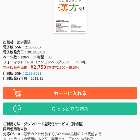
出版社
医学書院
電子版ISSN
2188-806X
電子版発売日
2018/12/10
ページ数
128ページ
判型
B5
フォーマット
PDF（パソコンへのダウンロード不可）
¥2,750
電子版販売価格：
(本体¥2,500＋税10％)
印刷版ISSN
2188-8051
印刷版発行年月
2018/11
カートに入れる
ちょっと立ち読み
ご利用方法
ダウンロード型配信サービス（買切型）
同時使用端末数
3
対応OS
iOS最新の２世代前まで / Android最新の２世代前まで
※コンテンツの使用にあたり、専用ビューアisho.jpが必要