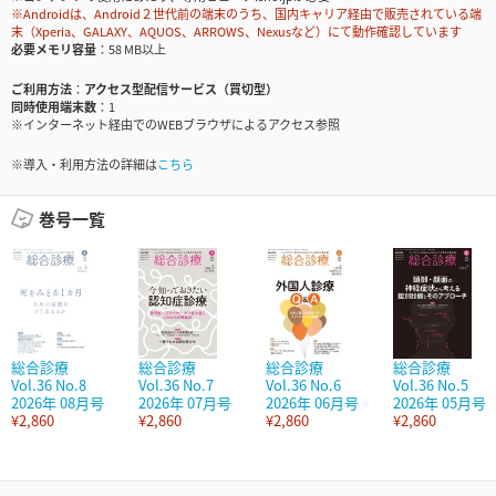
※Androidは、Android２世代前の端末のうち、国内キャリア経由で販売されている端
末（Xperia、GALAXY、AQUOS、ARROWS、Nexusなど）にて動作確認しています
必要メモリ容量
58 MB以上
ご利用方法
アクセス型配信サービス（買切型）
同時使用端末数
1
※インターネット経由でのWEBブラウザによるアクセス参照
※導入・利用方法の詳細は
こちら
巻号一覧
総合診療
総合診療
総合診療
総合診療
Vol.36 No.8
Vol.36 No.7
Vol.36 No.6
Vol.36 No.5
2026年 08月号
2026年 07月号
2026年 06月号
2026年 05月号
¥2,860
¥2,860
¥2,860
¥2,860