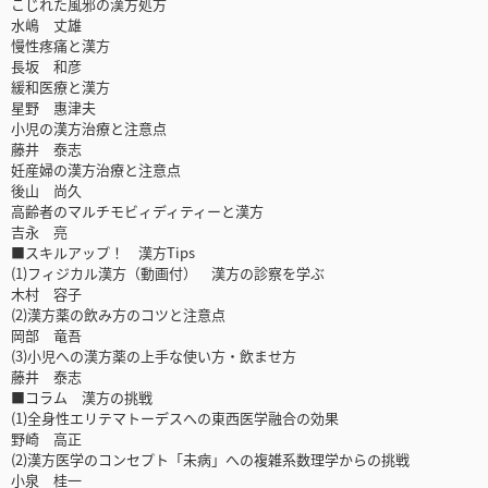
こじれた風邪の漢方処方
水嶋 丈雄
慢性疼痛と漢方
長坂 和彦
緩和医療と漢方
星野 惠津夫
小児の漢方治療と注意点
藤井 泰志
妊産婦の漢方治療と注意点
後山 尚久
高齢者のマルチモビィディティーと漢方
吉永 亮
■スキルアップ！ 漢方Tips
(1)フィジカル漢方（動画付） 漢方の診察を学ぶ
木村 容子
(2)漢方薬の飲み方のコツと注意点
岡部 竜吾
(3)小児への漢方薬の上手な使い方・飲ませ方
藤井 泰志
■コラム 漢方の挑戦
(1)全身性エリテマトーデスへの東西医学融合の効果
野崎 高正
(2)漢方医学のコンセプト「未病」への複雑系数理学からの挑戦
小泉 桂一