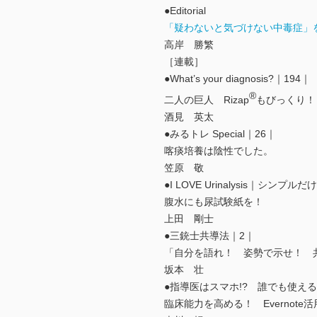
●Editorial
「疑わないと気づけない中毒症」
高岸 勝繁
［連載］
●What’s your diagnosis?｜194｜
®
二人の巨人 Rizap
もびっくり！
酒見 英太
●みるトレ Special｜26｜
喀痰培養は陰性でした。
笠原 敬
●I LOVE Urinalysis｜シ
腹水にも尿試験紙を！
上田 剛士
●三銃士共導法｜2｜
「自分を語れ！ 姿勢で示せ！ 
坂本 壮
●指導医はスマホ!? 誰でも使えるIT-b
臨床能力を高める！ Evernote