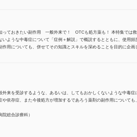
知っておきたい副作用 一般外来で！ OTCも処方薬も！ 本特集では
ないような中毒症について「症例＋解説」で概説するとともに、使用頻
副作用についても、併せてその知識とスキルを深めることを目的に企画
般外来を受診するような、あるいは、してもおかしくないような中毒症
症や依存症、また今後処方が増加するであろう薬剤の副作用についても
病院総合診療科）