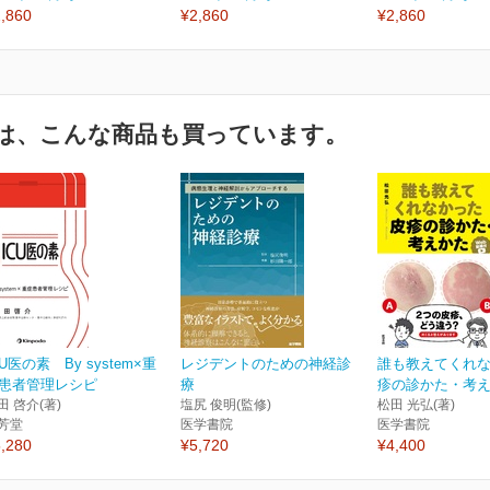
,860
¥2,860
¥2,860
は、こんな商品も買っています。
CU医の素 By system×重
レジデントのための神経診
誰も教えてくれ
患者管理レシピ
療
疹の診かた・考えか
田 啓介(著)
塩尻 俊明(監修)
松田 光弘(著)
芳堂
医学書院
医学書院
,280
¥5,720
¥4,400