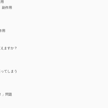
作用
、副作用
作用
言えますか？
笑ってしまう
！」問題