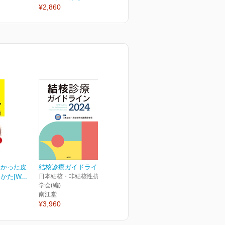
¥2,860
¥2,860
¥
なかった皮
結核診療ガイドライン2024
た[W...
日本結核・非結核性抗酸菌症
学会(編)
南江堂
¥3,960