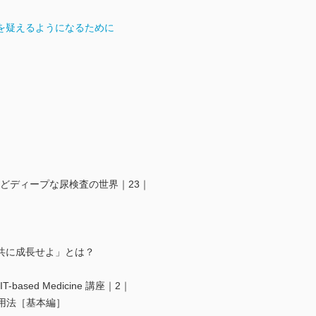
を疑えるようになるために
ンプルだけどディープな尿検査の世界｜23｜
共に成長せよ」とは？
ased Medicine 講座｜2｜
活用法［基本編］