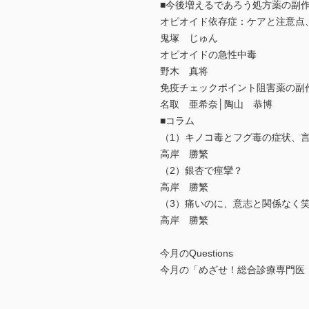
■今後増えるであろう処方薬の副
オピオイド依存症：ケアと注意点
鬼塚 じゅん
オピオイドの急性中毒
野木 真将
免疫チェックポイント阻害薬の副
名取 亜希奈│陶山 恭博
■コラム
（1）キノコ毒とフグ毒の症状、
高岸 勝繁
（2）銀杏で痙攣？
高岸 勝繁
（3）痛いのに、意志と関係なく
高岸 勝繁
今月のQuestions
今月の「めざせ！総合診療専門医