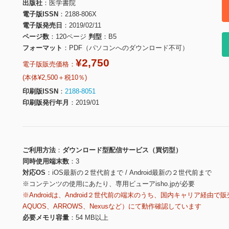
出版社
医学書院
電子版ISSN
2188-806X
電子版発売日
2019/02/11
ページ数
120ページ
判型
B5
フォーマット
PDF（パソコンへのダウンロード不可）
¥2,750
電子版販売価格：
(本体¥2,500＋税10％)
印刷版ISSN
2188-8051
印刷版発行年月
2019/01
ご利用方法
ダウンロード型配信サービス（買切型）
同時使用端末数
3
対応OS
iOS最新の２世代前まで / Android最新の２世代前まで
※コンテンツの使用にあたり、専用ビューアisho.jpが必要
※Androidは、Android２世代前の端末のうち、国内キャリア経由で販
AQUOS、ARROWS、Nexusなど）にて動作確認しています
必要メモリ容量
54 MB以上