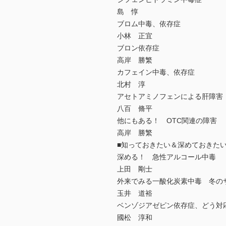
島 惇
ブロム中毒、依存症
小林 正宜
ブロン依存症
高岸 勝繁
カフェイン中毒、依存症
北村 淳
アセトアミノフェンによる肝障害
八百 脩平
他にもある！ OTC関連の障害
高岸 勝繁
■知っておきたい＆深めておきた
深める！ 急性アルコール中毒
上田 剛士
外来でみる一酸化炭素中毒 冬の
玉井 道裕
ベンゾジアゼピン依存症、どう対
國松 淳和