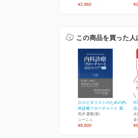
¥2,860
¥2
この商品を買った人
ホスピタリストのための内
I
科診療フローチャート 第...
症
髙岸 勝繁(著)
太
シーニュ
金
¥8,800
¥5