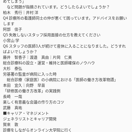
めてしまう」
など問題が指摘されています。どうしたらよいでしょうか？
柏木 秀行｜井村 洋
Q4 診療所の看護師同士の仲が悪くて困っています。アドバイスをお願い
します
阿部 佳子
Q5 失敗しないスタッフ採用面接の仕方を教えてください
小宮山 学
Q6 スタッフの医師3人が続けて産休に入ることになりました。どうすれ
ばよいでしょうか？
藤井 智香子｜渡邉 真由｜片岡 仁美
総合診療科の設立・運営・維持と医師確保のノウハウ
大杉 泰弘
労基署の監査が病院に入った時
総合診療（家庭医）の小病院における「医師の働き方改革物語」
本田 宜久｜向野 早苗
「研修医の働き方改革」の実践例
長崎 一哉
楽しく有意義な会議の作り方のコツ
武藤 真祐
■キャリア・マネジメント
ジェネラリストとキャリア開発
賀來 敦
診療をしながらオンライン大学院に行く