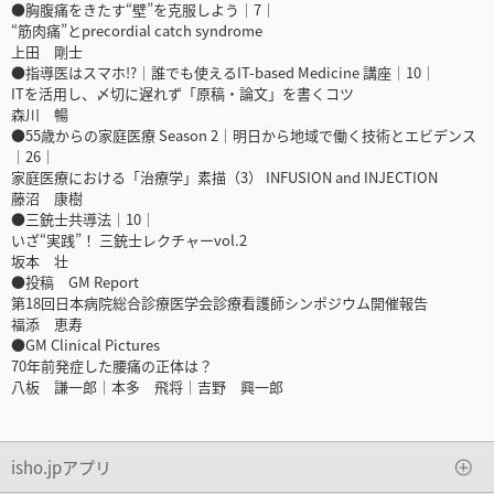
●胸腹痛をきたす“壁”を克服しよう｜7｜
“筋肉痛”とprecordial catch syndrome
上田 剛士
●指導医はスマホ!?｜誰でも使えるIT-based Medicine 講座｜10｜
ITを活用し、〆切に遅れず「原稿・論文」を書くコツ
森川 暢
●55歳からの家庭医療 Season 2｜明日から地域で働く技術とエビデンス
｜26｜
家庭医療における「治療学」素描（3） INFUSION and INJECTION
藤沼 康樹
●三銃士共導法｜10｜
いざ“実践”！ 三銃士レクチャーvol.2
坂本 壮
●投稿 GM Report
第18回日本病院総合診療医学会診療看護師シンポジウム開催報告
福添 恵寿
●GM Clinical Pictures
70年前発症した腰痛の正体は？
八板 謙一郎｜本多 飛将｜吉野 興一郎
isho.jpアプリ