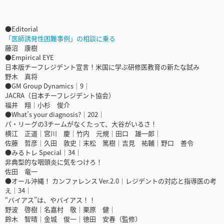
●Editorial
「医師誘発性困難事例」の相談に乗る
藤沼 康樹
●Empirical EYE
日本版チーフレジデント宣言！米国に学ぶ研修医教育の新たな試み
野木 真将
●GM Group Dynamics｜9｜
JACRA（日本チーフレジデント協会）
福井 翔｜小杉 俊介
●What’s your diagnosis?｜202｜
パ・リーグの3チームがなくたって、大谷がいるさ！
横江 正道｜宮川 慶｜竹内 元規｜田口 雄一郎｜
佐藤 哲彦｜久田 敦史｜末松 篤樹｜吉見 祐輔｜野口 善令
●みるトレ Special｜34｜
非典型的な咽頭炎に気をつけろ！
佐田 竜一
●オール沖縄！ カンファレンス Ver.2.0｜レジデントの対応と指導医の考
え｜34｜
“バイアス”は、やバイアス！！
野波 啓樹｜名嘉村 敬｜栗原 健｜
鈴木 智晴｜金城 俊一｜徳田 安春（監修）