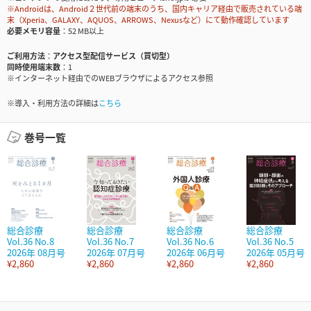
※Androidは、Android２世代前の端末のうち、国内キャリア経由で販売されている端
末（Xperia、GALAXY、AQUOS、ARROWS、Nexusなど）にて動作確認しています
必要メモリ容量
52 MB以上
ご利用方法
アクセス型配信サービス（買切型）
同時使用端末数
1
※インターネット経由でのWEBブラウザによるアクセス参照
※導入・利用方法の詳細は
こちら
巻号一覧
総合診療
総合診療
総合診療
総合診療
Vol.36 No.8
Vol.36 No.7
Vol.36 No.6
Vol.36 No.5
2026年 08月号
2026年 07月号
2026年 06月号
2026年 05月号
¥2,860
¥2,860
¥2,860
¥2,860