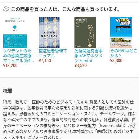
この商品を買った人は、こんな商品も買っています。
レジデントのた
重症患者管理マ
免疫関連有害事
そのPVCはどこ
めの感染症診療
ニュアル
象irAEマネジメ
から？
マニュアル 第4...
¥7,150
ント mini
¥3,300
¥13,200
¥3,520
概要
特集 教えて！ 医師のためのビジネス・スキル 職業人としての医師の仕
事の実際は，医学教育で学んだ疾患や診療に関する知識と技術を遥かに
超える。患者医師間のコミュニケーション・スキル，チームワーク，様々
な不確実性の中での決断，倫理的諸問題への取り組み，各種教育活動，自
身のモチベーションの維持等々、いわゆる一般能力（Generic Skill）が求
められるのがリアルな医療現場であり,本特集では「医師のためのビジネ
ス・スキル」にフォーカスした。