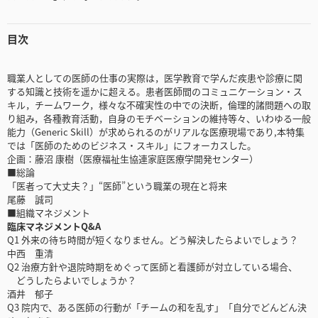
目次
職業人としての医師の仕事の実際は，医学教育で学んだ疾患や診療に関
する知識と技術を遥かに超える。患者医師間のコミュニケーション・ス
キル，チームワーク，様々な不確実性の中での決断，倫理的諸問題への取
り組み，各種教育活動，自身のモチベーションの維持等々、いわゆる一般
能力（Generic Skill）が求められるのがリアルな医療現場であり,本特集
では「医師のためのビジネス・スキル」にフォーカスした。
企画：藤沼 康樹（医療福祉生協連家庭医療学開発センター）
■総論
「医者って大丈夫？」“医師”という職業の現在と将来
尾藤 誠司
■組織マネジメント
臨床マネジメントQ&A
Q1 外来の待ち時間が短くなりません。どう解決したらよいでしょう？
中西 重清
Q2 治療方針や退院時期をめぐって医師と看護師が対立している場合、
どうしたらよいでしょうか？
酒井 郁子
Q3 院内で、ある医師の行動が「チームの和を乱す」「自分でどんどん決