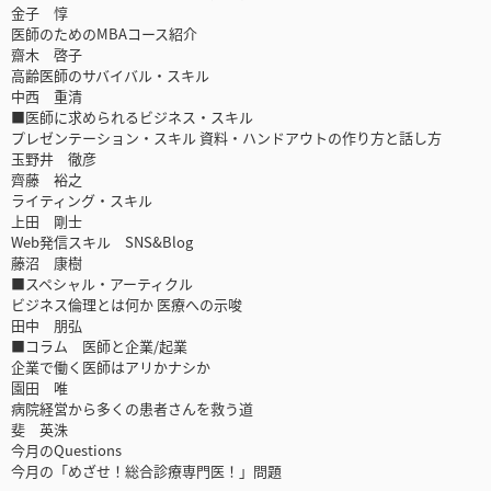
金子 惇
医師のためのMBAコース紹介
齋木 啓子
高齢医師のサバイバル・スキル
中西 重清
■医師に求められるビジネス・スキル
プレゼンテーション・スキル 資料・ハンドアウトの作り方と話し方
玉野井 徹彦
齊藤 裕之
ライティング・スキル
上田 剛士
Web発信スキル SNS&Blog
藤沼 康樹
■スペシャル・アーティクル
ビジネス倫理とは何か 医療への示唆
田中 朋弘
■コラム 医師と企業/起業
企業で働く医師はアリかナシか
園田 唯
病院経営から多くの患者さんを救う道
斐 英洙
今月のQuestions
今月の「めざせ！総合診療専門医！」問題