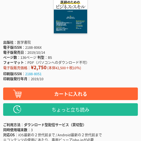
出版社
医学書院
電子版ISSN
2188-806X
電子版発売日
2019/10/14
ページ数
136ページ
判型
B5
フォーマット
PDF（パソコンへのダウンロード不可）
¥2,750
電子版販売価格：
(本体¥2,500＋税10％)
印刷版ISSN
2188-8051
印刷版発行年月
2019/10
カートに入れる
ちょっと立ち読み
ご利用方法
ダウンロード型配信サービス（買切型）
同時使用端末数
3
対応OS
iOS最新の２世代前まで / Android最新の２世代前まで
※コンテンツの使用にあたり、専用ビューアisho.jpが必要