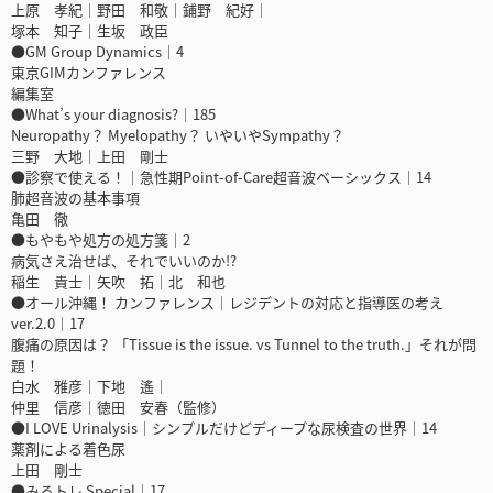
上原 孝紀｜野田 和敬｜鋪野 紀好｜
塚本 知子｜生坂 政臣
●GM Group Dynamics｜4
東京GIMカンファレンス
編集室
●What’s your diagnosis?｜185
Neuropathy？ Myelopathy？ いやいやSympathy？
三野 大地｜上田 剛士
●診察で使える！｜急性期Point-of-Care超音波ベーシックス｜14
肺超音波の基本事項
亀田 徹
●もやもや処方の処方箋｜2
病気さえ治せば、それでいいのか!?
稲生 貴士｜矢吹 拓｜北 和也
●オール沖縄！ カンファレンス｜レジデントの対応と指導医の考え
ver.2.0｜17
腹痛の原因は？ 「Tissue is the issue. vs Tunnel to the truth.」それが問
題！
白水 雅彦｜下地 遙｜
仲里 信彦｜徳田 安春（監修）
●I LOVE Urinalysis｜シンプルだけどディープな尿検査の世界｜14
薬剤による着色尿
上田 剛士
●みるトレ Special｜17