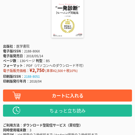
出版社
医学書院
電子版ISSN
2188-806X
電子版発売日
2018/05/14
ページ数
136ページ
判型
B5
フォーマット
PDF（パソコンへのダウンロード不可）
¥2,750
電子版販売価格：
(本体¥2,500＋税10％)
印刷版ISSN
2188-8051
印刷版発行年月
2018/04
カートに入れる
ちょっと立ち読み
ご利用方法
ダウンロード型配信サービス（買切型）
同時使用端末数
3
対応OS
iOS最新の２世代前まで / Android最新の２世代前まで