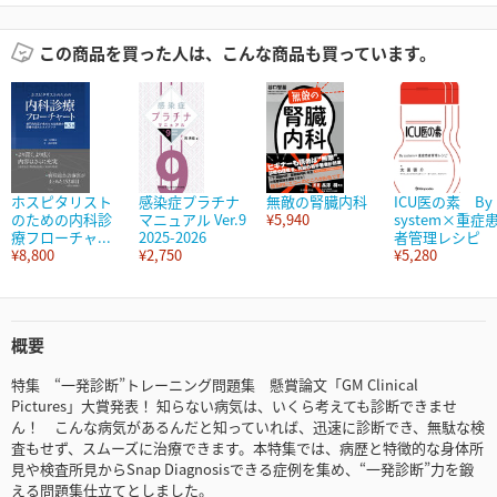
この商品を買った人は、こんな商品も買っています。
ホスピタリスト
感染症プラチナ
無敵の腎臓内科
ICU医の素 By
のための内科診
マニュアル Ver.9
¥5,940
system×重症
療フローチャ...
2025-2026
者管理レシピ
¥8,800
¥2,750
¥5,280
概要
特集 “一発診断”トレーニング問題集 懸賞論文「GM Clinical
Pictures」大賞発表！ 知らない病気は、いくら考えても診断できませ
ん！ こんな病気があるんだと知っていれば、迅速に診断でき、無駄な検
査もせず、スムーズに治療できます。本特集では、病歴と特徴的な身体所
見や検査所見からSnap Diagnosisできる症例を集め、“一発診断”力を鍛
える問題集仕立てとしました。