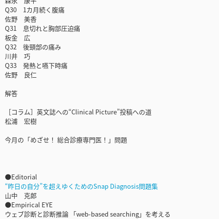
森永 康平
Q30 1カ月続く腹痛
佐野 美香
Q31 息切れと胸部圧迫痛
板金 広
Q32 後頸部の痛み
川井 巧
Q33 発熱と嚥下時痛
佐野 良仁
解答
［コラム］英文誌への“Clinical Picture”投稿への道
松浦 宏樹
今月の「めざせ！ 総合診療専門医！」問題
●Editorial
“昨日の自分”を超えゆくためのSnap Diagnosis問題集
山中 克郎
●Empirical EYE
ウェブ診断と診断推論 「web-based searching」を考える