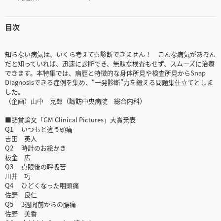
目次
知らない病気は、いくら考えても診断できません！ こんな病気があるん
だと知っていれば、迅速に診断でき、無駄な検査もせず、スムーズに治療
できます。本特集では、病歴と特徴的な身体所見や検査所見からSnap
Diagnosisできる症例を集め、“一発診断”力を鍛える問題集仕立てとしま
した。
（企画）山中 克郎（諏訪中央病院 総合内科）
■懸賞論文「GM Clinical Pictures」大賞発表
Q1 いつもと違う頭痛
吉田 英人
Q2 時計のお絵かき
板金 広
Q3 点眼後の呼吸苦
川井 巧
Q4 ひどくなった咽頭痛
佐野 良仁
Q5 3週間前からの腰痛
佐野 美香