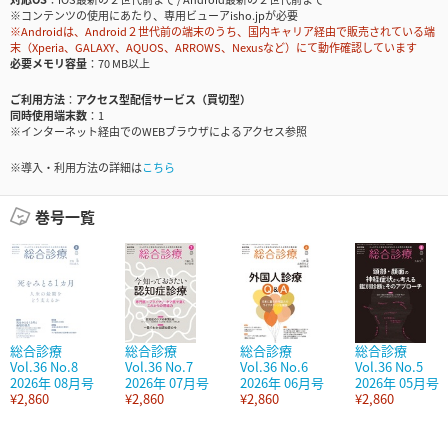
※コンテンツの使用にあたり、専用ビューアisho.jpが必要
※Androidは、Android２世代前の端末のうち、国内キャリア経由で販売されている端
末（Xperia、GALAXY、AQUOS、ARROWS、Nexusなど）にて動作確認しています
必要メモリ容量
70 MB以上
ご利用方法
アクセス型配信サービス（買切型）
同時使用端末数
1
※インターネット経由でのWEBブラウザによるアクセス参照
※導入・利用方法の詳細は
こちら
巻号一覧
総合診療
総合診療
総合診療
総合診療
Vol.36 No.8
Vol.36 No.7
Vol.36 No.6
Vol.36 No.5
2026年 08月号
2026年 07月号
2026年 06月号
2026年 05月号
¥2,860
¥2,860
¥2,860
¥2,860