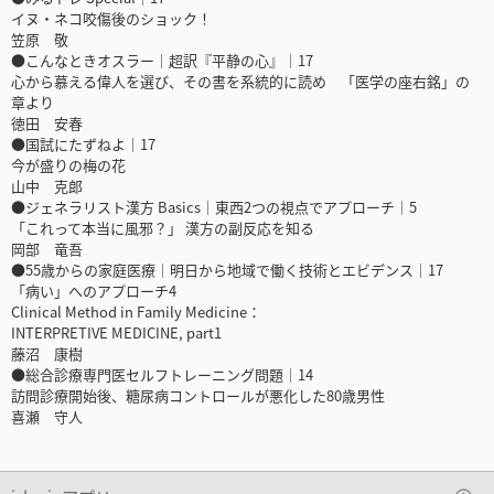
イヌ・ネコ咬傷後のショック！
笠原 敬
●こんなときオスラー｜超訳『平静の心』｜17
心から慕える偉人を選び、その書を系統的に読め 「医学の座右銘」の
章より
徳田 安春
●国試にたずねよ｜17
今が盛りの梅の花
山中 克郎
●ジェネラリスト漢方 Basics｜東西2つの視点でアプローチ｜5
「これって本当に風邪？」 漢方の副反応を知る
岡部 竜吾
●55歳からの家庭医療｜明日から地域で働く技術とエビデンス｜17
「病い」へのアプローチ4
Clinical Method in Family Medicine：
INTERPRETIVE MEDICINE, part1
藤沼 康樹
●総合診療専門医セルフトレーニング問題｜14
訪問診療開始後、糖尿病コントロールが悪化した80歳男性
喜瀬 守人