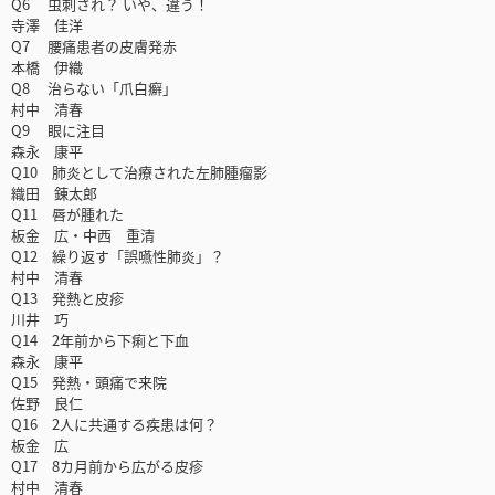
Q6 虫刺され？ いや、違う！
寺澤 佳洋
Q7 腰痛患者の皮膚発赤
本橋 伊織
Q8 治らない「爪白癬」
村中 清春
Q9 眼に注目
森永 康平
Q10 肺炎として治療された左肺腫瘤影
織田 錬太郎
Q11 唇が腫れた
板金 広・中西 重清
Q12 繰り返す「誤嚥性肺炎」？
村中 清春
Q13 発熱と皮疹
川井 巧
Q14 2年前から下痢と下血
森永 康平
Q15 発熱・頭痛で来院
佐野 良仁
Q16 2人に共通する疾患は何？
板金 広
Q17 8カ月前から広がる皮疹
村中 清春