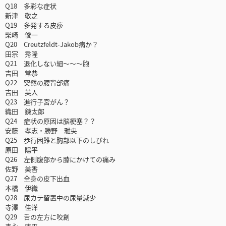
Q18 多彩な症状
新津 敬之
Q19 多発する皮疹
柴崎 俊一
Q20 Creutzfeldt-Jakob病か？
田宗 秀隆
Q21 退化しない細～～～胞
吉田 常恭
Q22 突然の腰背部痛
吉田 英人
Q23 進行子宮がん？
織田 錬太郎
Q24 症状の原因は脳梗塞？？
安藤 孝志・勝野 雅央
Q25 歩行困難と胸部以下のしびれ
原田 陽平
Q26 左側腹部から膝にかけての痛み
佐野 美香
Q27 全身の皮下出血
本橋 伊織
Q28 尿カテ留置中の尿量減少
寺澤 佳洋
Q29 舌の左方に咬創