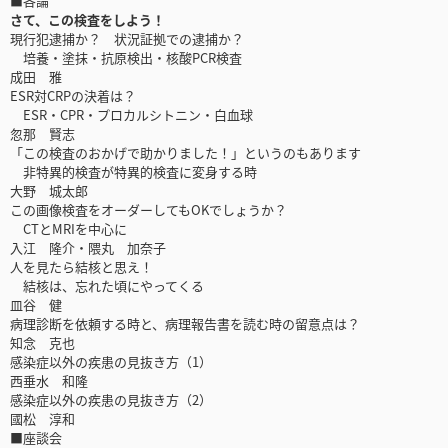
■各論
さて、この検査をしよう！
現行犯逮捕か？ 状況証拠での逮捕か？
培養・塗抹・抗原検出・核酸PCR検査
成田 雅
ESR対CRPの決着は？
ESR・CPR・プロカルシトニン・白血球
忽那 賢志
「この検査のおかげで助かりました！」というのもあります
非特異的検査が特異的検査に変身する時
大野 城太郎
この画像検査をオーダーしてもOKでしょうか？
CTとMRIを中心に
入江 隆介・隈丸 加奈子
人を見たら結核と思え！
結核は、忘れた頃にやってくる
皿谷 健
病理診断を依頼する時と、病理報告書を読む時の留意点は？
知念 克也
感染症以外の疾患の見抜き方（1）
西垂水 和隆
感染症以外の疾患の見抜き方（2）
國松 淳和
■座談会