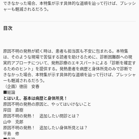
できなかった場合、本特集が示す具体的な道順を辿って行けば、プレッシ
ャーも軽減されるだろう。
目次
原因不明の発熱が続く時は、患者も担当医も不安に包まれる。本特集
は、そのような現場で苦悩する読者を助けるために、診断困難群への現
実的アプローチについて、発熱診療のエキスパートによる「診断を確定す
るためのヒント」を提供する。発熱患者を病歴と身体所見のみで診断で
きなかった場合、本特集が示す具体的な道順を辿って行けば、プレッシャ
ーも軽減されるだろう。
（企画）徳田 安春
■総論
とはいえ、基本は病歴と身体所見！
原因不明の発熱の原因と、やってはいけないこと
岸田 直樹
原因不明の発熱！ 追加したい問診とは？
山中 克郎
原因不明の発熱！ 追加したい身体所見とは？
平島 修