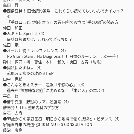
亀田 徹
●西伊豆発！ 画像読影道場 これくらい読めてもいいんでナイカイ？
（4）
「手は口ほどに物を言う」の巻 内科で役立つ“手のX線”の読み方
仲田 和正
●みるトレ Special（4）
症状は片眼だけ、これってどっちだ？
佐田 竜一
●オール沖縄！ カンファレンス（4）
No Gram Stain，No Diagnosis！！ 日頃のルーチン、この一手！
砂川 惇司・榊 智佳・本村 和久・徳田 安春（監修）
●国試にたずねよ（4）
乾癬＆関節炎の攻めるH&P
山中 克郎
●こんなときオスラー 超訳『平静の心』（4）
過去を“無意味な現在”に沈めるな！ 「本と人」の章より
平島 修
●苦手克服 野獣のリアル勉強法（4）
離島発！ THE 整形内科の学び方
白石 吉彦
●55歳からの家庭医療 明日から地域で働く技術とエビデンス（4）
家庭医外来の構造化3 10 MINUTES CONSULTATION
藤沼 康樹