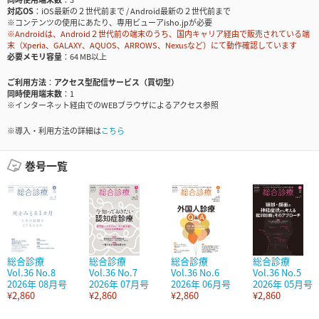
対応OS
iOS最新の２世代前まで / Android最新の２世代前まで
※コンテンツの使用にあたり、専用ビューアisho.jpが必要
※Androidは、Android２世代前の端末のうち、国内キャリア経由で販売されている端
末（Xperia、GALAXY、AQUOS、ARROWS、Nexusなど）にて動作確認しています
必要メモリ容量
64 MB以上
ご利用方法
アクセス型配信サービス（買切型）
同時使用端末数
1
※インターネット経由でのWEBブラウザによるアクセス参照
※導入・利用方法の詳細は
こちら
巻号一覧
総合診療
総合診療
総合診療
総合診療
Vol.36 No.8
Vol.36 No.7
Vol.36 No.6
Vol.36 No.5
2026年 08月号
2026年 07月号
2026年 06月号
2026年 05月号
¥2,860
¥2,860
¥2,860
¥2,860