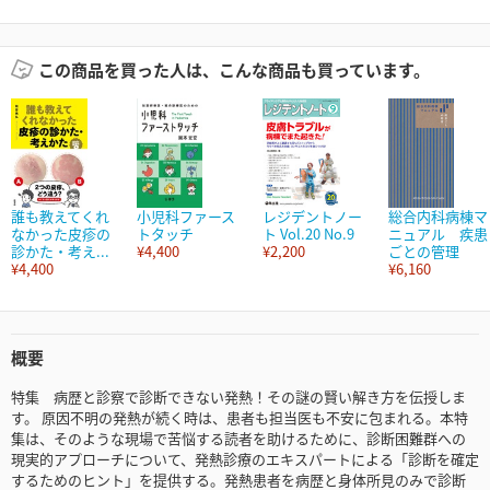
この商品を買った人は、こんな商品も買っています。
誰も教えてくれ
小児科ファース
レジデントノー
総合内科病棟マ
なかった皮疹の
トタッチ
ト Vol.20 No.9
ニュアル 疾患
診かた・考え...
¥4,400
¥2,200
ごとの管理
¥4,400
¥6,160
概要
特集 病歴と診察で診断できない発熱！その謎の賢い解き方を伝授しま
す。 原因不明の発熱が続く時は、患者も担当医も不安に包まれる。本特
集は、そのような現場で苦悩する読者を助けるために、診断困難群への
現実的アプローチについて、発熱診療のエキスパートによる「診断を確定
するためのヒント」を提供する。発熱患者を病歴と身体所見のみで診断