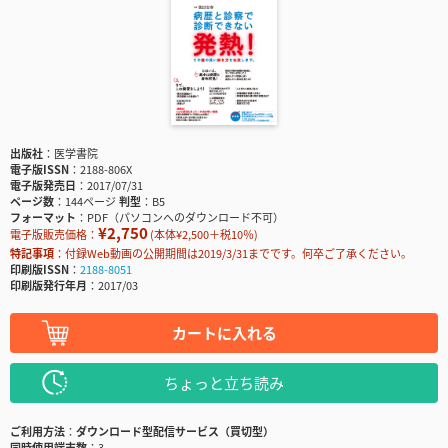
出版社
医学書院
電子版ISSN
2188-806X
電子版発売日
2017/07/31
ページ数
144ページ
判型
B5
フォーマット
PDF（パソコンへのダウンロード不可）
¥2,750
電子版販売価格：
(本体¥2,500＋税10％)
特記事項
付録Web動画の公開期間は2019/3/31までです。何卒ご了承ください。
印刷版ISSN
2188-8051
印刷版発行年月
2017/03
カートに入れる
ちょっと立ち読み
ご利用方法
ダウンロード型配信サービス（買切型）
同時使用端末数
3