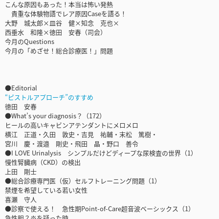
こんな原因もあった！本当は怖い発熱
貴重な体験物語でレア原因Caseを語る！
大野 城太郎×皿谷 健×知念 克也×
西垂水 和隆×徳田 安春（司会）
今月のQuestions
今月の「めざせ！総合診療医！」問題
●Editorial
“ピストルアプローチ”のすすめ
徳田 安春
●What’s your diagnosis？（172）
ヒールの高いキャビンアテンダントにメロメロ
横江 正道・久田 敦史・吉見 祐輔・末松 篤樹・
宮川 慶・渡邉 剛史・飛田 晶・野口 善令
●I LOVE Urinalysis シンプルだけどディープな尿検査の世界（1）
慢性腎臓病（CKD）の検出
上田 剛士
●総合診療専門医（仮）セルフトレーニング問題（1）
禁煙を希望している若い女性
喜瀬 守人
●診察で使える！ 急性期Point-of-Care超音波ベーシックス（1）
急性胆？炎を疑った時