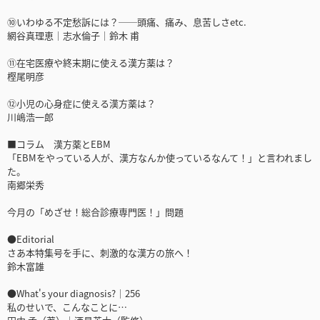
⑩いわゆる不定愁訴には？──頭痛、痛み、息苦しさetc.
網谷真理恵｜志水倫子｜鈴木 甫
⑪在宅医療や終末期に使える漢方薬は？
樫尾明彦
⑫小児の心身症に使える漢方薬は？
川嶋浩一郎
■コラム 漢方薬とEBM
「EBMをやっている人が、漢方なんか使っているなんて！」と言われまし
た。
南郷栄秀
今月の「めざせ！総合診療専門医！」問題
●Editorial
さあ本特集号を手に、刺激的な漢方の旅へ！
鈴木富雄
●What's your diagnosis?｜256
私のせいで、こんなことに…