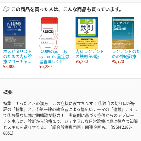
この商品を買った人は、こんな商品も買っています。
ホスピタリスト
ICU医の素 By
内科レジデント
レジデントのた
のための内科診
system×重症患
の鉄則 第4版
めの神経診療
療フローチャ...
者管理レシピ
¥5,280
¥5,720
¥8,800
¥5,280
概要
特集 困ったときの漢方 この症状に役立ちます！ ①独自の切り口が好
評の「特集」と、②第一線の執筆者による幅広いテーマの「連載」、そし
て③お得な年間定期購読が魅力！ 実症例に基づく症候からのアプロー
チを中心に、診断から治療まで、ジェネラルな日常診療に真に役立つ知識
とスキルを選りすぐる。「総合診療専門医」関連企画も。 (ISSN 2188-
8051)