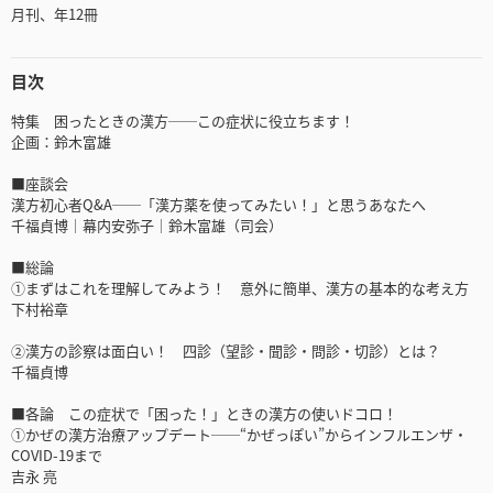
月刊、年12冊
目次
特集 困ったときの漢方──この症状に役立ちます！
企画：鈴木富雄
■座談会
漢方初心者Q&A──「漢方薬を使ってみたい！」と思うあなたへ
千福貞博｜幕内安弥子｜鈴木富雄（司会）
■総論
①まずはこれを理解してみよう！ 意外に簡単、漢方の基本的な考え方
下村裕章
②漢方の診察は面白い！ 四診（望診・聞診・問診・切診）とは？
千福貞博
■各論 この症状で「困った！」ときの漢方の使いドコロ！
①かぜの漢方治療アップデート──“かぜっぽい”からインフルエンザ・
COVID-19まで
吉永 亮