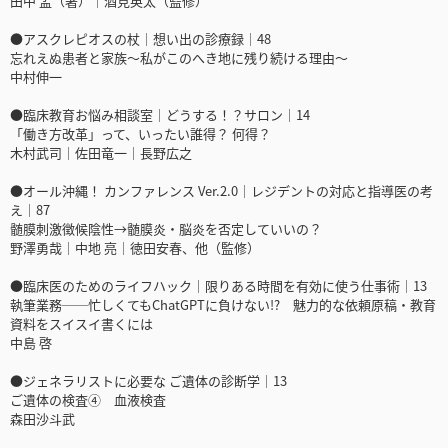
田中 孟（著）｜酒見英太（監修）
●アスクレピオスの杖｜想い出の診療録｜48
忘れえぬ患者と家族～私がこのへき地に残り続ける理由～
中村伸一
●臨床教育お悩み相談室｜どうする！？サロン｜14
「働き方改革」って、いったい誰得？ 何得？
木村武司｜佐田竜一｜長野広之
●オール沖縄！ カンファレンス Ver.2.0｜レジデントの対応と指導医の考
え｜87
髄膜刺激徴候陰性→髄膜炎・脳炎を否定していいの？
野澤勇哉｜中地 亮｜徳田安春、他（監修）
●臨床医のためのライフハック｜限りある時間を有効に使う仕事術｜13
執筆業務──忙しくてもChatGPTに負けない!? 魅力的な依頼原稿・教育
資料をスイスイ書くには
中島 啓
●ジェネラリストに必要な ご遺体の診断学｜13
ご遺体の検査④ 血液検査
森田沙斗武