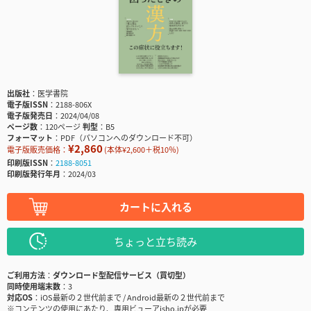
出版社
医学書院
電子版ISSN
2188-806X
電子版発売日
2024/04/08
ページ数
120ページ
判型
B5
フォーマット
PDF（パソコンへのダウンロード不可）
¥2,860
電子版販売価格：
(本体¥2,600＋税10％)
印刷版ISSN
2188-8051
印刷版発行年月
2024/03
カートに入れる
ちょっと立ち読み
ご利用方法
ダウンロード型配信サービス（買切型）
同時使用端末数
3
対応OS
iOS最新の２世代前まで / Android最新の２世代前まで
※コンテンツの使用にあたり、専用ビューアisho.jpが必要