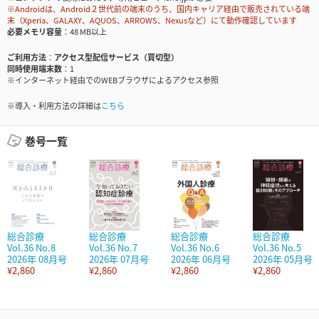
※Androidは、Android２世代前の端末のうち、国内キャリア経由で販売されている端
末（Xperia、GALAXY、AQUOS、ARROWS、Nexusなど）にて動作確認しています
必要メモリ容量
48 MB以上
ご利用方法
アクセス型配信サービス（買切型）
同時使用端末数
1
※インターネット経由でのWEBブラウザによるアクセス参照
※導入・利用方法の詳細は
こちら
巻号一覧
総合診療
総合診療
総合診療
総合診療
Vol.36 No.8
Vol.36 No.7
Vol.36 No.6
Vol.36 No.5
2026年 08月号
2026年 07月号
2026年 06月号
2026年 05月号
¥2,860
¥2,860
¥2,860
¥2,860