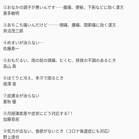
②おなかの調子が悪いんです──腹痛、便秘、下痢などに効く漢方
喜多敏明
③あちこち痛いんだけど…──頭痛、腰痛、関節痛に効く漢方
貝沼茂三郎
④めまいが治らない…
佐藤寿一
⑤おもだるい、雨の前の頭痛、むくむ、排尿の不調のあるとき
高山 真
⑥ほてりと冷え、多汗で困るとき
南澤 潔
⑦皮膚炎が治らない
夏秋 優
⑧月経諸疾患や症状にどう対応する?！
加藤育民
⑨気力が出ない、食欲がないとき（コロナ後遺症にも対応）
野上達也