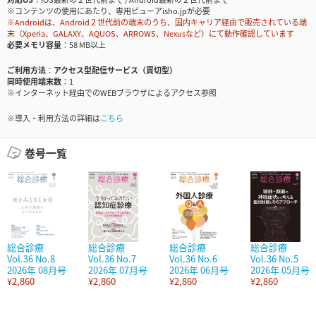
※コンテンツの使用にあたり、専用ビューアisho.jpが必要
※Androidは、Android２世代前の端末のうち、国内キャリア経由で販売されている端
末（Xperia、GALAXY、AQUOS、ARROWS、Nexusなど）にて動作確認しています
必要メモリ容量
58 MB以上
ご利用方法
アクセス型配信サービス（買切型）
同時使用端末数
1
※インターネット経由でのWEBブラウザによるアクセス参照
※導入・利用方法の詳細は
こちら
巻号一覧
総合診療
総合診療
総合診療
総合診療
Vol.36 No.8
Vol.36 No.7
Vol.36 No.6
Vol.36 No.5
2026年 08月号
2026年 07月号
2026年 06月号
2026年 05月号
¥2,860
¥2,860
¥2,860
¥2,860