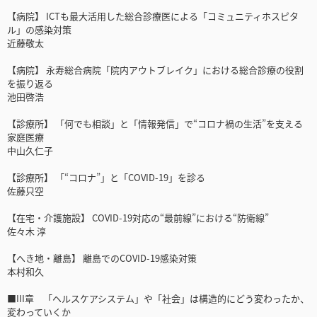
【病院】 ICTも最大活用した総合診療医による「コミュニティホスピタ
ル」の感染対策
近藤敬太
【病院】 永寿総合病院「院内アウトブレイク」における総合診療の役割
を振り返る
池田啓浩
【診療所】 「何でも相談」と「情報発信」で“コロナ禍の生活”を支える
家庭医療
中山久仁子
【診療所】 「“コロナ”」と「COVID-19」を診る
佐藤只空
【在宅・介護施設】 COVID-19対応の“最前線”における“防衛線”
佐々木 淳
【へき地・離島】 離島でのCOVID-19感染対策
本村和久
■III章 「ヘルスケアシステム」や「社会」は構造的にどう変わったか、
変わっていくか