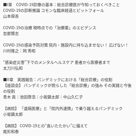
■I章 COVID-19診療の基本：総合診療医が今知っておくべきこと
COVID-19の診断推論 コモンな臨床経過とピットフォール
山本舜吾
COVID-19の治療 現時点での「治療薬」のエビデンス
忽那賢志
COVID-19の感染予防対策 院内・施設内に持ち込ませない！ 広げない！
川村隆之│岡 秀昭
“感染症災害”下でのメンタルヘルスケア 患者から医療者まで
太刀川弘和
■II章 実践報告：パンデミックにおける「総合診療」の役割
【座談会】 パンデミックが照らした「総合診療」の強み その実践と今後
の役割
青木 眞│池田啓浩│小坂鎮太郎│中山久仁子
【病院】 「遠隔医療」と「院内外連携」で乗り越えるパンデミック
小坂鎮太郎
【病院】 COVID-19との“長いたたかい”に備えて
尾形和泰