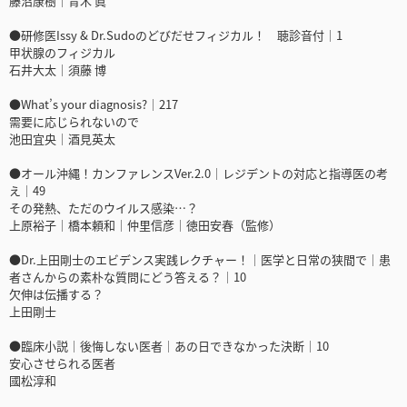
藤沼康樹｜青木 眞
●研修医Issy & Dr.Sudoのどびだせフィジカル！ 聴診音付｜1
甲状腺のフィジカル
石井大太｜須藤 博
●What’s your diagnosis?｜217
需要に応じられないので
池田宜央｜酒見英太
●オール沖縄！カンファレンスVer.2.0｜レジデントの対応と指導医の考
え｜49
その発熱、ただのウイルス感染…？
上原裕子｜橋本頼和｜仲里信彦｜徳田安春（監修）
●Dr.上田剛士のエビデンス実践レクチャー！｜医学と日常の狭間で｜患
者さんからの素朴な質問にどう答える？｜10
欠伸は伝播する？
上田剛士
●臨床小説｜後悔しない医者｜あの日できなかった決断｜10
安心させられる医者
國松淳和