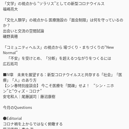
「文学」の視点から “ソラリス”としての新型コロナウイルス
福嶋亮大
「文化人類学」の視点から 医療施設の「面会制限」は何を守っているの
か？
出会いと交流の空間試論
磯野真穂
「コミュニティヘルス」の視点から 場づくり・まちづくりの“New
Normal”
「不安」を受けとめ、「分断」を超えるつながりをつくるには
広石拓司
■IV章 未来を展望する：新型コロナウイルスと共存する「社会」「医
療」「人」のあり方
【シン春特別座談会】 今こそ医療を「開疎」せよ！ “シン・ニホ
ン”と“ウィズ・コロナ”
安宅和人│尾藤誠司│藤沼康樹
今月のQuestions
●Editorial
コロナ禍を上からではなく俯瞰する