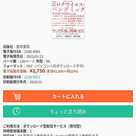
出版社
医学書院
電子版ISSN
2188-806X
電子版発売日
2021/01/11
ページ数
136ページ
判型
B5
フォーマット
PDF（パソコンへのダウンロード不可）
¥2,750
電子版販売価格：
(本体¥2,500＋税10％)
印刷版ISSN
2188-8051
印刷版発行年月
2020/12
カートに入れる
ちょっと立ち読み
ご利用方法
ダウンロード型配信サービス（買切型）
同時使用端末数
3
対応OS
iOS最新の２世代前まで / Android最新の２世代前まで