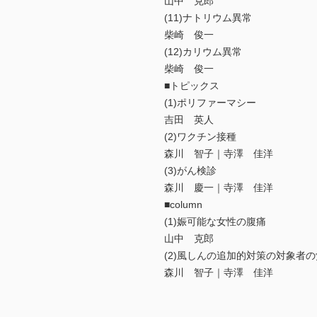
山中 克郎
(11)ナトリウム異常
柴崎 俊一
(12)カリウム異常
柴崎 俊一
■トピックス
(1)ポリファーマシー
吉田 英人
(2)ワクチン接種
森川 智子｜寺澤 佳洋
(3)がん検診
森川 慶一｜寺澤 佳洋
■column
(1)娠可能な女性の腹痛
山中 克郎
(2)風しんの追加的対策の対象者
森川 智子｜寺澤 佳洋