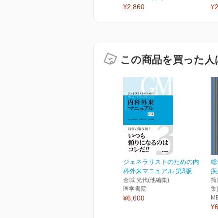
¥2,860
¥2
この商品を買った人
ジェネラリストのための内
総
科外来マニュアル 第3版
疾
金城 光代(他編集)
筒
医学書院
集
¥6,600
M
¥6