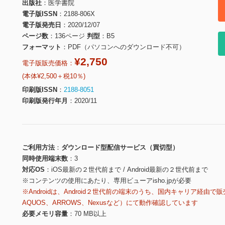
出版社
医学書院
電子版ISSN
2188-806X
電子版発売日
2020/12/07
ページ数
136ページ
判型
B5
フォーマット
PDF（パソコンへのダウンロード不可）
¥2,750
電子版販売価格：
(本体¥2,500＋税10％)
印刷版ISSN
2188-8051
印刷版発行年月
2020/11
ご利用方法
ダウンロード型配信サービス（買切型）
同時使用端末数
3
対応OS
iOS最新の２世代前まで / Android最新の２世代前まで
※コンテンツの使用にあたり、専用ビューアisho.jpが必要
※Androidは、Android２世代前の端末のうち、国内キャリア経由で販
AQUOS、ARROWS、Nexusなど）にて動作確認しています
必要メモリ容量
70 MB以上