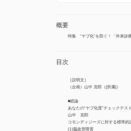
概要
特集 “ヤブ化”を防ぐ！「外来診療」 基
目次
［説明文］
（企画）山中 克郎（[所属]）
■総論
あなたの“ヤブ化度”チェックテス
山中 克郎
コモンディジーズに対する標準的
(1)脳血管障害