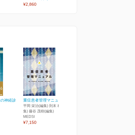
¥2,860
¥2,860
¥
めの神経診
重症患者管理マニュアル
平岡 栄治(編集) 則末 泰博(編
集) 藤谷 茂樹(編集)
MEDSI
¥7,150