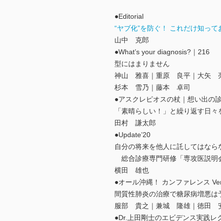
●Editorial
“ヤブ化”を防ぐ！ これだけ知って
山中 克郎
●What’s your diagnosis?｜216
型にはまりません
神山 雅喜｜重原 良平｜大矢 
杉本 雪乃｜藤本 卓司
●アスクレピオスの杖｜想い出の診
「素晴らしい！」と繰り返す日々
田村 謙太郎
●Update’20
自分の将来を他人に託してはなら
総合診療専門研修「専攻医説明
横田 雄也
●オール沖縄！ カンファレンス Ve
間質性肺炎の治療で糖尿病増悪は
服部 貴之｜兼城 隆雄｜徳田 
●Dr.上田剛士のエビデンス実践