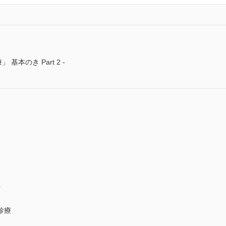
本のき Part 2 -
ト
診療