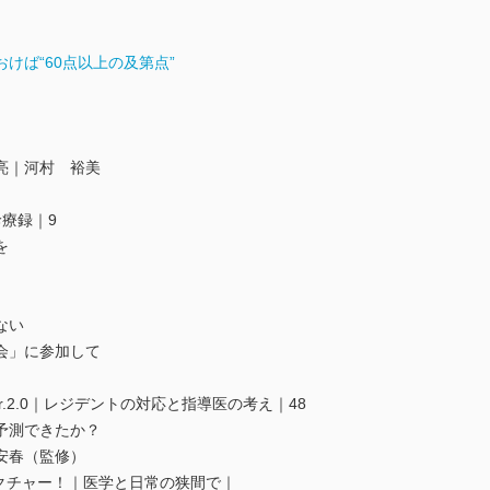
おけば“60点以上の及第点”
亮｜河村 裕美
療録｜9
を
ない
会」に参加して
r.2.0｜レジデントの対応と指導医の考え｜48
予測できたか？
安春（監修）
レクチャー！｜医学と日常の狭間で｜