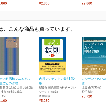
,860
¥2,860
¥2,860
は、こんな商品も買っています。
合内科病棟マニュアル
内科レジデントの鉄則 第4
レジデントのた
患ごとの管理
版
療
泉 貴彦(編集) 山田 悠史(編
聖路加国際病院内科チーフレ
塩尻 俊明(監修)
) 小坂 鎮太郎(編集)
ジデント(編集)
医学書院
EDSI
医学書院
¥5,720
,160
¥5,280