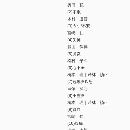
奥田 聡
(2)不眠
木村 勝智
(3)うつ/不安
宮崎 仁
(4)失神
鵜山 保典
(5)肺炎
松村 榮久
(6)心不全
橋本 理｜若林 禎正
(7)冠動脈疾患
宗像 源之
(8)不整脈
橋本 理｜若林 禎正
(9)貧血
宮崎 仁
(10)腹痛