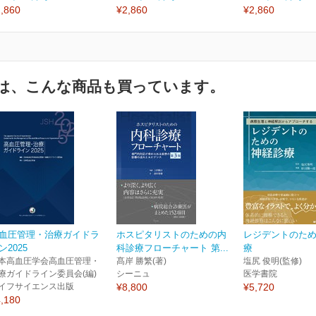
,860
¥2,860
¥2,860
は、こんな商品も買っています。
血圧管理・治療ガイドラ
ホスピタリストのための内
レジデントのた
ン2025
科診療フローチャート 第...
療
本高血圧学会高血圧管理・
髙岸 勝繁(著)
塩尻 俊明(監修)
療ガイドライン委員会(編)
シーニュ
医学書院
イフサイエンス出版
¥8,800
¥5,720
,180