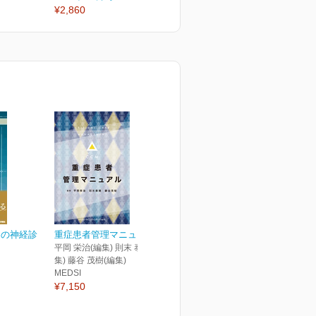
¥2,860
¥2,860
¥
めの神経診
重症患者管理マニュアル
平岡 栄治(編集) 則末 泰博(編
集) 藤谷 茂樹(編集)
MEDSI
¥7,150