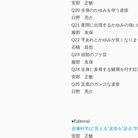
安部 正敏
Q20 全身のかゆみを伴う皮疹
日野 亮介
Q21 夜間に出現するかゆみの強い
服部 友保
Q22 手あれとかゆみが良くなり
石橋 昌也
Q23 頭部のフケ症
服部 友保
Q24 全身に多発する鱗屑を付す紅
安部 正敏
Q25 足底のガンコな皮疹
日野 亮介
●Editorial
皮膚科学は“見える”皮疹を“診る”
安部 正敏