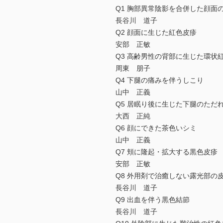
Q1 胸部異常陰影を合併した顔面
長谷川 道子
Q2 顔面に生じた紅色皮疹
安部 正敏
Q3 高齢男性の背部に生じた環状
周東 朋子
Q4 下腿の痛みを伴うしこり
山中 正義
Q5 居眠り後に生じた下腿のただ
大西 正純
Q6 顔にできた茶色いシミ
山中 正義
Q7 頬に隆起・拡大する黒色皮疹
安部 正敏
Q8 外用剤で治癒しない露光部の
長谷川 道子
Q9 出血を伴う黒色結節
長谷川 道子