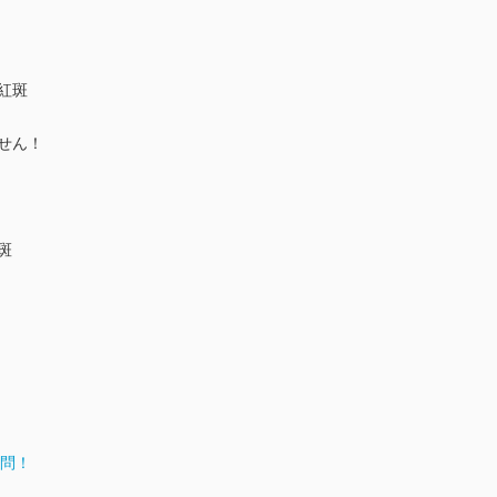
紅斑
ません！
斑
学問！