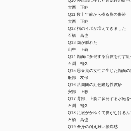
Q10 外陰部に生じた難治性の紅色
大西 正純
Q11 数十年前から残る胸の傷跡
大西 正純
Q12 指のイボが増えてきました
石橋 昌也
Q13 頬が腫れた
山中 正義
Q14 顔面に多発する痂皮を付す
石渕 裕久
Q15 思春期の女性に生じた顔面
服部 友保
Q16 爪周囲の紅色隆起性皮疹
安部 正敏
Q17 背部、上腕に多発する水疱
石渕 裕久
Q18 足底がかゆくて皮がむけるん
石橋 昌也
Q19 全身の耐え難い掻痒感