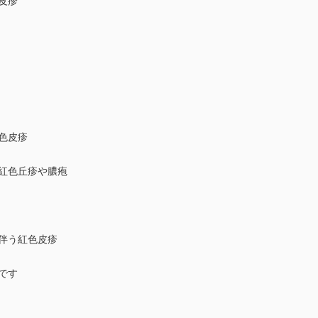
皮疹
紅色皮疹
の紅色丘疹や膿疱
を伴う紅色皮疹
です