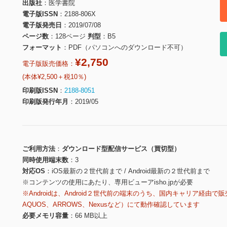
出版社
医学書院
電子版ISSN
2188-806X
電子版発売日
2019/07/08
ページ数
128ページ
判型
B5
フォーマット
PDF（パソコンへのダウンロード不可）
¥2,750
電子版販売価格：
(本体¥2,500＋税10％)
印刷版ISSN
2188-8051
印刷版発行年月
2019/05
ご利用方法
ダウンロード型配信サービス（買切型）
同時使用端末数
3
対応OS
iOS最新の２世代前まで / Android最新の２世代前まで
※コンテンツの使用にあたり、専用ビューアisho.jpが必要
※Androidは、Android２世代前の端末のうち、国内キャリア経由で販
AQUOS、ARROWS、Nexusなど）にて動作確認しています
必要メモリ容量
66 MB以上