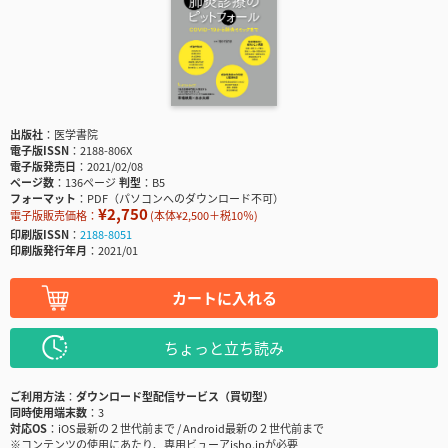
出版社
医学書院
電子版ISSN
2188-806X
電子版発売日
2021/02/08
ページ数
136ページ
判型
B5
フォーマット
PDF（パソコンへのダウンロード不可）
¥2,750
電子版販売価格：
(本体¥2,500＋税10％)
印刷版ISSN
2188-8051
印刷版発行年月
2021/01
カートに入れる
ちょっと立ち読み
ご利用方法
ダウンロード型配信サービス（買切型）
同時使用端末数
3
対応OS
iOS最新の２世代前まで / Android最新の２世代前まで
※コンテンツの使用にあたり、専用ビューアisho.jpが必要