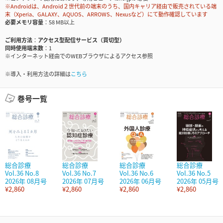
※Androidは、Android２世代前の端末のうち、国内キャリア経由で販売されている端
末（Xperia、GALAXY、AQUOS、ARROWS、Nexusなど）にて動作確認しています
必要メモリ容量
58 MB以上
ご利用方法
アクセス型配信サービス（買切型）
同時使用端末数
1
※インターネット経由でのWEBブラウザによるアクセス参照
※導入・利用方法の詳細は
こちら
巻号一覧
総合診療
総合診療
総合診療
総合診療
Vol.36 No.8
Vol.36 No.7
Vol.36 No.6
Vol.36 No.5
2026年 08月号
2026年 07月号
2026年 06月号
2026年 05月号
¥2,860
¥2,860
¥2,860
¥2,860