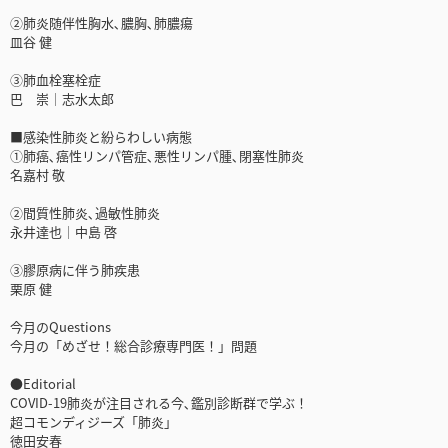
②肺炎随伴性胸水､膿胸､肺膿瘍
皿谷 健
③肺血栓塞栓症
巴 崇│志水太郎
■感染性肺炎と紛らわしい病態
①肺癌､癌性リンパ管症､悪性リンパ腫､閉塞性肺炎
名嘉村 敬
②間質性肺炎､過敏性肺炎
永井達也│中島 啓
③膠原病に伴う肺疾患
栗原 健
今月のQuestions
今月の「めざせ！総合診療専門医！」問題
●Editorial
COVID-19肺炎が注目される今､鑑別診断群で学ぶ！
超コモンディジーズ「肺炎」
徳田安春