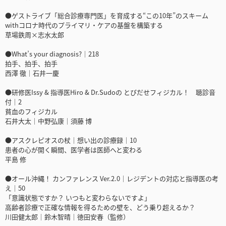
●ゲストライブ「総合診療専門医」を育成する“この10年”のスキーム
withコロナ時代のプライマリ・ケアの基盤を構築する
草場鉄周×志水太郎
●What’s your diagnosis?｜218
拍手、拍手、拍手
西澤 徹｜石井一慶
●研修医Issy & 指導医Hiro & Dr.Sudoの とびだせフィジカル！ 聴診音
付｜2
貧血のフィジカル
石井大太｜中野弘康｜須藤 博
●アスクレピオスの杖｜想い出の診療録｜10
患者の心が開く瞬間、医学者は医師へと変わる
平島 修
●オール沖縄！ カンファレンス Ver.2.0｜レジデントの対応と指導医の考
え｜50
「意識状態ですか？ いつもと変わらないですよ」
高齢者診療で正確な情報を得るための壁を、どう乗り超えるか？
川田健太郎｜鈴木智晴｜徳田安春（監修）