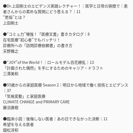
●Dr.上田剛士のエビデンス実践レクチャー！｜医学と日常の狭間で｜患
者さんからの素朴な質問にどう答える？｜11
“男指”とは？
上田剛士
●“コミュ力”増強！「医療文書」書きカタログ｜8
在宅医療“初心者”でもバッチリ！
診療所への「訪問診療依頼書」の書き方
天野雅之
●“JOY”of the World！｜ロールモデル百花繚乱｜13
「計画された偶然」を手にするためのキャリア・ドラフト
三澤美和
●55歳からの家庭医療 Season 2｜明日から地域で働く技術とエビデンス
｜37
「気候変動」と家庭医療
CLIMATE CHANGE and PRIMARY CARE
藤沼康樹
●臨床小説｜後悔しない医者｜あの日できなかった決断｜11
希望を与える医者
國松淳和