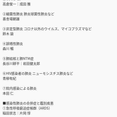
高倉俊一│成田 雅
②細菌性肺炎 肺炎球菌性肺炎など
喜舎場朝雄
③非定型肺炎 コロナ以外のウイルス、マイコプラズマなど
鈴木 諭
④誤嚥性肺炎
森川 暢
⑤肺結核と肺NTM症
長谷川耕平│岩田健太郎
⑥HIV感染者の肺炎 ニューモシスチス肺炎など
青柳有紀
⑦院内感染による肺炎
本田 仁
■感染性肺炎の合併症と鑑別疾患
①急性呼吸窮迫症候群（ARDS）
稲田崇志│片岡 惇