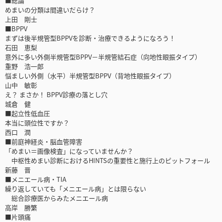
■総論
めまいの分類は間違いだらけ？
上田 剛士
■BPPV
まずは後半規管型BPPVを診断・治療できるようになろう！
石田 恵梨
意外に多い外側半規管型BPPV－半規管結石症（向地性眼振タイプ）
重野 浩一郎
悩ましい外側（水平）半規管型BPPV（背地性眼振タイプ）
山中 敏彰
え？ まさか！ BPPV診療の落とし穴
城倉 健
■起立性低血圧
本当に頭位性ですか？
西口 潤
■前庭神経炎・脳血管障害
「めまい＝画像検査」になっていませんか？
中枢性めまい診断におけるHINTSの重要性と施行上のピットフォール
新藤 晋
■メニエール病・TIA
繰り返していても「メニエール病」とは限らない
総合診療医からみたメニエール病
高岸 勝繁
■片頭痛