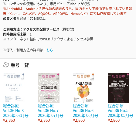
※コンテンツの使用にあたり、専用ビューアisho.jpが必要
※Androidは、Android２世代前の端末のうち、国内キャリア経由で販売されている端
末（Xperia、GALAXY、AQUOS、ARROWS、Nexusなど）にて動作確認しています
必要メモリ容量
70 MB以上
ご利用方法
アクセス型配信サービス（買切型）
同時使用端末数
1
※インターネット経由でのWEBブラウザによるアクセス参照
※導入・利用方法の詳細は
こちら
巻号一覧
総合診療
総合診療
総合診療
総合診療
Vol.36 No.8
Vol.36 No.7
Vol.36 No.6
Vol.36 No.5
2026年 08月号
2026年 07月号
2026年 06月号
2026年 05月号
¥2,860
¥2,860
¥2,860
¥2,860