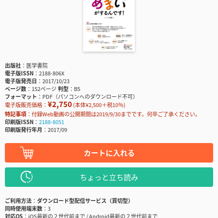
出版社
医学書院
電子版ISSN
2188-806X
電子版発売日
2017/10/23
ページ数
152ページ
判型
B5
フォーマット
PDF（パソコンへのダウンロード不可）
¥2,750
電子版販売価格：
(本体¥2,500＋税10％)
特記事項
付録Web動画の公開期間は2019/9/30までです。何卒ご了承ください。
印刷版ISSN
2188-8051
印刷版発行年月
2017/09
カートに入れる
ちょっと立ち読み
ご利用方法
ダウンロード型配信サービス（買切型）
同時使用端末数
3
対応OS
iOS最新の２世代前まで / Android最新の２世代前まで