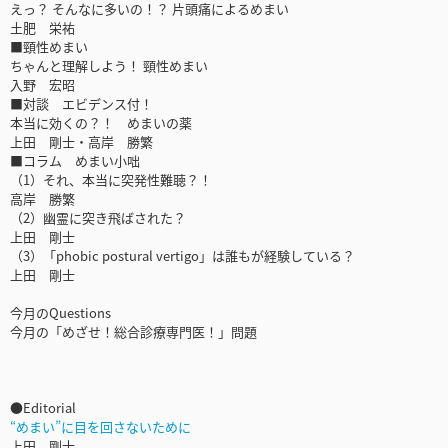
えっ？ そんなに多いの！？ 片頭痛によるめまい
土肥 栄祐
■頸性めまい
ちゃんと理解しよう！ 頸性めまい
入野 宏昭
■対談 エビデンス付！
本当に効くの？！ めまいの薬
上田 剛士・高岸 勝繁
■コラム めまい小咄
（1）それ、本当に突発性難聴？！
高岸 勝繁
（2）幽霊に突き飛ばされた？
上田 剛士
（3）「phobic postural vertigo」は誰もが経験している？
上田 剛士
今月のQuestions
今月の「めざせ！総合診療専門医！」問題
●Editorial
“めまい”に目を回さないために
上田 剛士