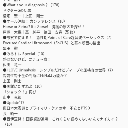
●What’s your diagnosis？（178）
ドクターGの功罪
溝畑 宏一｜上田 剛士
●オール沖縄！ カンファレンス（10）
Horse or Zebra? It’s Zorse! 胸痛の原因を探せ！
戸塚 大幾｜轟 純平｜徳田 安春（監修）
●診察で使える！ 急性期Point-of-Care超音波ベーシックス（7）
Focused Cardiac Ultrasound（FoCUS）と基本断面の描出
亀田 徹
●みるトレ Special（10）
熱はないけど、要チュ～意！
佐田 竜一
●I LOVE Urinalysis シンプルだけどディープな尿検査の世界（7）
腎前性腎不全の判断にFENaは万能か？
上田 剛士
●国試にたずねよ（10）
「ショック！」再び
山中 克郎
●Update’17
東日本大震災とプライマリ・ケアの今 不安とPTSD
長 純一
●西伊豆発！ 画像読影道場 これくらい読めてもいいんでナイカイ？
（10）