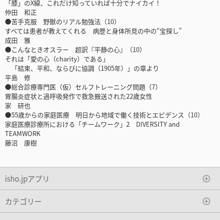
「膝」のX線、これだけ知っていれば十分でナイカイ！
仲田 和正
●苦手克服 野獣のリアル勉強法（10）
すべては患者が教えてくれる 病歴と身体所見の中の“宝探し”
成田 雅
●こんなときオスラー 超訳『平静の心』（10）
それは「愛の心（charity）である」
「結束、平和、ならびに協調（1905年）」の章より
平島 修
●総合診療専門医（仮）セルフトレーニング問題（7）
胃腸炎症状と過呼吸発作で救急搬送された22歳女性
家 研也
●55歳からの家庭医療 明日から地域で働く技術とエビデンス（10）
家庭医療診療所における「チームワーク」2 DIVERSITY and
TEAMWORK
藤沼 康樹
isho.jpアプリ
カテゴリー