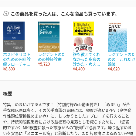
この商品を買った人は、こんな商品も買っています。
ホスピタリスト
レジデントのた
誰も教えてくれ
レジデントのた
のための内科診
めの神経診療
なかった皮疹の
めの これだけ
療フローチャ...
¥5,720
診かた・考え...
輸液
¥8,800
¥4,400
¥4,620
概要
特集 めまいがするんです！〔特別付録Web動画付き〕 「めまい」が苦
手な臨床医は多く、その苦手意識の克服には、頻度が高いBPPV（良性発
作性頭位変換性めまい症）に、しっかりとしたアプローチを行えること
や、持続的眼振患者における脳梗塞の見落としを減らすために、（逆説
的ですが）MRI検査に頼った診療からの“脱却”が必要です。繰り返すめま
いを安易に「メニエール病」と診断したり、また片頭痛によるめまいや頸