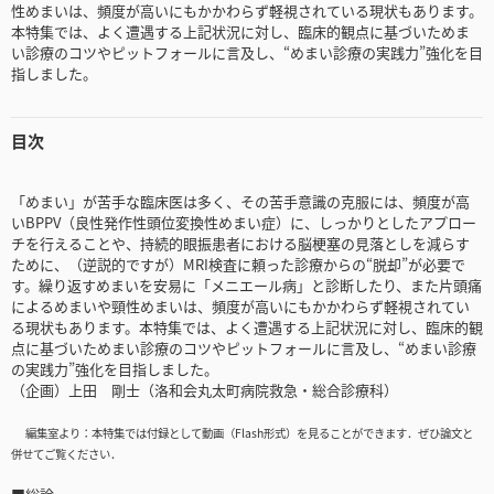
性めまいは、頻度が高いにもかかわらず軽視されている現状もあります。
本特集では、よく遭遇する上記状況に対し、臨床的観点に基づいためま
い診療のコツやピットフォールに言及し、“めまい診療の実践力”強化を目
指しました。
目次
「めまい」が苦手な臨床医は多く、その苦手意識の克服には、頻度が高
いBPPV（良性発作性頭位変換性めまい症）に、しっかりとしたアプロー
チを行えることや、持続的眼振患者における脳梗塞の見落としを減らす
ために、（逆説的ですが）MRI検査に頼った診療からの“脱却”が必要で
す。繰り返すめまいを安易に「メニエール病」と診断したり、また片頭痛
によるめまいや頸性めまいは、頻度が高いにもかかわらず軽視されてい
る現状もあります。本特集では、よく遭遇する上記状況に対し、臨床的観
点に基づいためまい診療のコツやピットフォールに言及し、“めまい診療
の実践力”強化を目指しました。
（企画）上田 剛士（洛和会丸太町病院救急・総合診療科）
編集室より：本特集では付録として動画（Flash形式）を見ることができます．ぜひ論文と
併せてご覧ください．