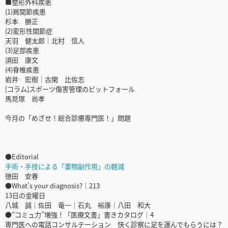
■整形外科疾患
(1)肩関節疾患
杉本 勝正
(2)変形性関節症
天羽 健太郎│北村 信人
(3)足部疾患
須田 康文
(4)脊椎疾患
岩井 宏樹│古閑 比佐志
[コラム]スポーツ傷害管理のピットフォール
馬見塚 尚孝
今月の「めざせ！総合診療専門医！」問題
●Editorial
手術・手技による「薬物副作用」の軽減
徳田 安春
●What’s your diagnosis?｜213
13日の金曜日
八城 誠｜佐田 竜一｜石丸 裕康｜八田 和大
●“コミュ力”増強！「医療文書」書きカタログ｜4
専門医への電話コンサルテーション 快く診察に足を運んでもらうには？