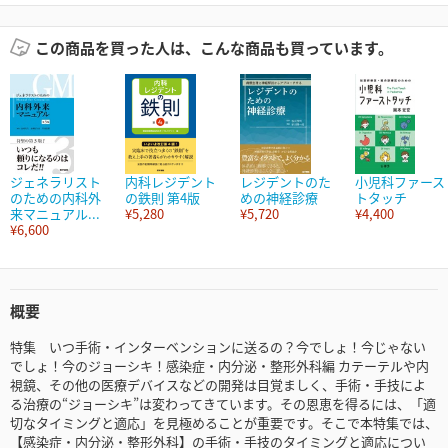
この商品を買った人は、こんな商品も買っています。
ジェネラリスト
内科レジデント
レジデントのた
小児科ファース
のための内科外
の鉄則 第4版
めの神経診療
トタッチ
来マニュアル...
¥5,280
¥5,720
¥4,400
¥6,600
概要
特集 いつ手術・インターベンションに送るの？今でしょ！今じゃない
でしょ！今のジョーシキ！感染症・内分泌・整形外科編 カテーテルや内
視鏡、その他の医療デバイスなどの開発は目覚ましく、手術・手技によ
る治療の“ジョーシキ”は変わってきています。その恩恵を得るには、「適
切なタイミングと適応」を見極めることが重要です。そこで本特集では、
【感染症・内分泌・整形外科】の手術・手技のタイミングと適応につい