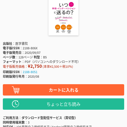
出版社
医学書院
電子版ISSN
2188-806X
電子版発売日
2020/09/07
ページ数
128ページ
判型
B5
フォーマット
PDF（パソコンへのダウンロード不可）
¥2,750
電子版販売価格：
(本体¥2,500＋税10％)
印刷版ISSN
2188-8051
印刷版発行年月
2020/08
カートに入れる
ちょっと立ち読み
ご利用方法
ダウンロード型配信サービス（買切型）
同時使用端末数
3
対応OS
iOS最新の２世代前まで / Android最新の２世代前まで