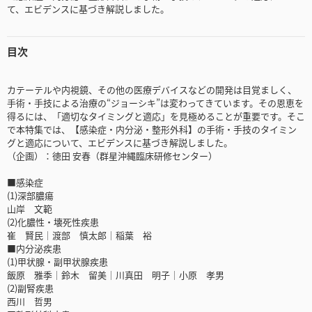
て、エビデンスに基づき解説しました。
目次
カテーテルや内視鏡、その他の医療デバイスなどの開発は目覚ましく、
手術・手技による治療の“ジョーシキ”は変わってきています。その恩恵を
得るには、「適切なタイミングと適応」を見極めることが重要です。そこ
で本特集では、【感染症・内分泌・整形外科】の手術・手技のタイミン
グと適応について、エビデンスに基づき解説しました。
（企画）：徳田 安春（群星沖縄臨床研修センター）
■感染症
(1)深部膿瘍
山岸 文範
(2)化膿性・壊死性疾患
崔 賢民│渡部 慎太郎│稲葉 裕
■内分泌疾患
(1)甲状腺・副甲状腺疾患
飯原 雅季│鈴木 留美│川真田 明子│小原 孝男
(2)副腎疾患
西川 哲男