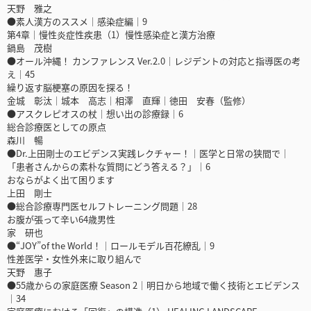
天野 雅之
●素人漢方のススメ｜感染症編｜9
第4章｜慢性炎症性疾患（1）慢性感染症と漢方治療
鍋島 茂樹
●オール沖縄！ カンファレンス Ver.2.0｜レジデントの対応と指導医の考
え｜45
繰り返す脳梗塞の原因を探る！
金城 彰汰｜城本 高志｜相澤 直輝｜徳田 安春（監修）
●アスクレピオスの杖｜想い出の診療録｜6
総合診療医としての原点
森川 暢
●Dr.上田剛士のエビデンス実践レクチャー！｜医学と日常の狭間で｜
「患者さんからの素朴な質問にどう答える？」｜6
おならがよく出て困ります
上田 剛士
●総合診療専門医セルフトレーニング問題｜28
お腹が張って辛い64歳男性
家 研也
●“JOY”of the World！｜ロールモデル百花繚乱｜9
性差医学・女性外来に取り組んで
天野 惠子
●55歳からの家庭医療 Season 2｜明日から地域で働く技術とエビデンス
｜34