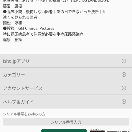
家庭医療における「回復」の構造（1） HEALING LANDSCAPE
藤沼 康樹
●臨床小説｜後悔しない医者｜あの日できなかった決断｜6
遠くを見られる医者
國松 淳和
●投稿 GM Clinical Pictures
特に糖尿病患者で注意が必要な重症尿路感染症
梶原 祐策
isho.jpアプリ
カテゴリー
アカウントサービス
ヘルプ＆ガイド
シリアル番号をお持ちの方
シリアル番号入力