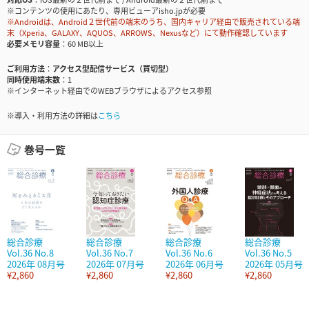
※コンテンツの使用にあたり、専用ビューアisho.jpが必要
※Androidは、Android２世代前の端末のうち、国内キャリア経由で販売されている端
末（Xperia、GALAXY、AQUOS、ARROWS、Nexusなど）にて動作確認しています
必要メモリ容量
60 MB以上
ご利用方法
アクセス型配信サービス（買切型）
同時使用端末数
1
※インターネット経由でのWEBブラウザによるアクセス参照
※導入・利用方法の詳細は
こちら
巻号一覧
総合診療
総合診療
総合診療
総合診療
Vol.36 No.8
Vol.36 No.7
Vol.36 No.6
Vol.36 No.5
2026年 08月号
2026年 07月号
2026年 06月号
2026年 05月号
¥2,860
¥2,860
¥2,860
¥2,860