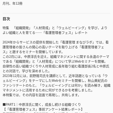
月刊、年12冊
目次
特集 「組織開発」「人材育成」と「ウェルビーイング」を学び，より
よい組織と人を育てる──「看護管理者フェス」レポート
2024年からサービスの提供を開始した「看護管理 まなびラボ」では，看
護管理者の皆さんの関心の高いテーマを取り上げる「看護管理者フェ
ス」と題するセミナーを開催しています。
この2月には，中原淳氏を迎え，組織マネジメントに関する永遠のテーマ
である「組織開発」と「人材育成」について学ぶWebセミナーを開催。
自律性の高い組織づくりや人材育成に長年取り組む看護部長2名と中原氏
との対話で，学びを深めました。
2023年12月には，前野隆司氏を講師として，近年話題となっている「ウ
ェルビーイング」をテーマにしたWebセミナーを開催し，秋山美紀氏の
ファシリテートのもと，「ウェルビーイングとは何か」を読み解き，組織
マネジメントに活用するために何ができるかを考察しました。
本特集では，その内容を誌面で再現し，共有します。
■PART1│中原淳氏に聞く，成長し続ける組織づくり
【「看護管理者フェス」事前アンケート結果レポート】