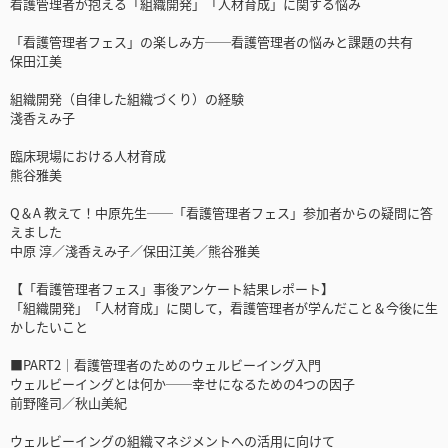
看護管理者が抱える「組織開発」「人材育成」に関する悩み
「看護管理者フェス」の楽しみ方──看護管理者の悩みと課題の共有
保田江美
組織開発（自律した組織づくり）の経験
淺香えみ子
臨床現場における人材育成
熊谷雅美
Q＆A 教えて！中原先生──「看護管理者フェス」参加者からの疑問に答
えました
中原 淳／淺香えみ子／保田江美／熊谷雅美
【「看護管理者フェス」事後アンケート結果レポート】
「組織開発」「人材育成」に関して，看護管理者が学んだこと＆今後に生
かしたいこと
■PART2│看護管理者のためのウェルビーイング入門
ウェルビーイングとは何か──幸せになるための4つの因子
前野隆司／秋山美紀
ウェルビーイングの組織マネジメントへの活用に向けて