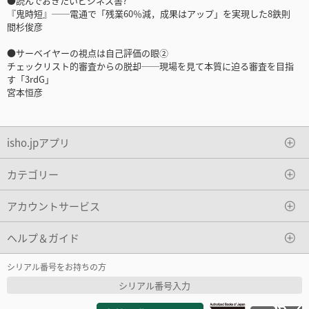
●読んでおきたいビジネス書?
『鬼時短』──電通で「残業60％減，成果はアップ」を実現した8鉄則
間杉俊彦
●サーベイヤーの視点は自己評価の眼②
チェックリスト的審査からの脱却──現場を見て本質に迫る審査を目指
す「3rdG」
宮本恒彦
isho.jpアプリ
カテゴリー
アカウントサービス
ヘルプ＆ガイド
シリアル番号をお持ちの方
シリアル番号入力