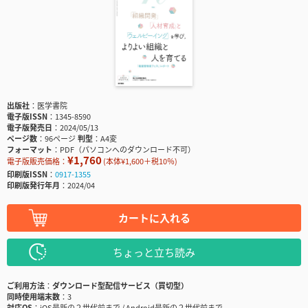
出版社
医学書院
電子版ISSN
1345-8590
電子版発売日
2024/05/13
ページ数
96ページ
判型
A4変
フォーマット
PDF（パソコンへのダウンロード不可）
¥1,760
電子版販売価格：
(本体¥1,600＋税10％)
印刷版ISSN
0917-1355
印刷版発行年月
2024/04
カートに入れる
ちょっと立ち読み
ご利用方法
ダウンロード型配信サービス（買切型）
同時使用端末数
3
対応OS
iOS最新の２世代前まで / Android最新の２世代前まで