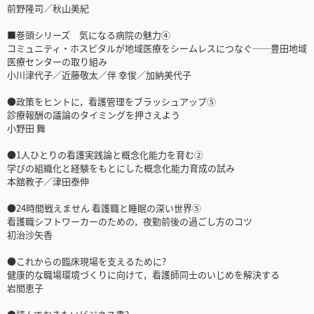
前野隆司／秋山美紀
■巻頭シリーズ 気になる病院の魅力④
コミュニティ・ホスピタルが地域医療をシームレスにつなぐ──豊田地域
医療センターの取り組み
小川津代子／近藤敬太／伴 幸俊／加納美代子
●政策をヒントに，看護管理をブラッシュアップ⑤
診療報酬の議論のタイミングを押さえよう
小野田 舞
●1人ひとりの看護実践論と概念化能力を育む②
学びの組織化と経験をもとにした概念化能力育成の試み
本舘教子／津田泰伸
●24時間戦えません 看護職と睡眠の深い世界⑤
看護職シフトワーカーのための，夜勤前後の過ごし方のコツ
初治沙矢香
●これからの臨床現場を支えるために?
健康的な職場環境づくりに向けて，看護師同士のいじめを解決する
岩間恵子