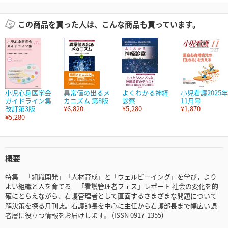
この商品を買った人は、こんな商品も買っています。
小児心身医学会
異常値の出るメ
よくわかる神経
小児看護2025年
ガイドライン集
カニズム 第8版
診察
11月号
改訂第3版
¥6,820
¥5,280
¥1,870
¥5,280
概要
特集 「組織開発」「人材育成」と「ウェルビーイング」を学び，より
よい組織と人を育てる 「看護管理者フェス」レポート 社会の変化を的
確にとらえながら、看護管理者として直面するさまざまな問題について
解決策を探る月刊誌。看護師長を中心に主任から看護部長まで幅広い読
者層に役立つ情報をお届けします。 (ISSN 0917-1355)