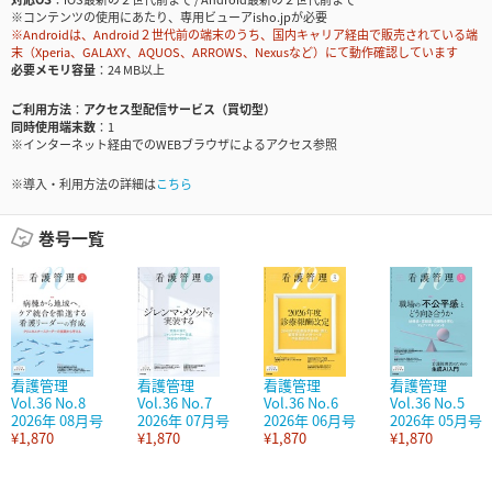
※コンテンツの使用にあたり、専用ビューアisho.jpが必要
※Androidは、Android２世代前の端末のうち、国内キャリア経由で販売されている端
末（Xperia、GALAXY、AQUOS、ARROWS、Nexusなど）にて動作確認しています
必要メモリ容量
24 MB以上
ご利用方法
アクセス型配信サービス（買切型）
同時使用端末数
1
※インターネット経由でのWEBブラウザによるアクセス参照
※導入・利用方法の詳細は
こちら
巻号一覧
看護管理
看護管理
看護管理
看護管理
Vol.36 No.8
Vol.36 No.7
Vol.36 No.6
Vol.36 No.5
2026年 08月号
2026年 07月号
2026年 06月号
2026年 05月号
¥1,870
¥1,870
¥1,870
¥1,870