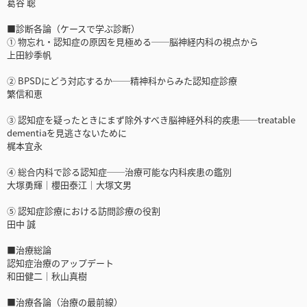
葛谷 聡
■診断各論（ケースで学ぶ診断）
① 物忘れ・認知症の原因を見極める──脳神経内科の視点から
上田紗季帆
② BPSDにどう対応するか──精神科からみた認知症診療
繁信和恵
③ 認知症を疑ったときにまず除外すべき脳神経外科的疾患──treatable
dementiaを見逃さないために
梶本宜永
④ 総合内科で診る認知症──治療可能な内科疾患の鑑別
大塚勇輝｜櫻田泰江｜大塚文男
⑤ 認知症診療における訪問診療の役割
田中 誠
■治療総論
認知症治療のアップデート
和田健二｜秋山真樹
■治療各論（治療の最前線）