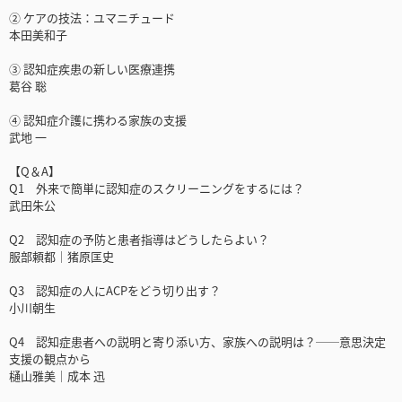
② ケアの技法：ユマニチュード
本田美和子
③ 認知症疾患の新しい医療連携
葛谷 聡
④ 認知症介護に携わる家族の支援
武地 一
【Q＆A】
Q1 外来で簡単に認知症のスクリーニングをするには？
武田朱公
Q2 認知症の予防と患者指導はどうしたらよい？
服部頼都｜猪原匡史
Q3 認知症の人にACPをどう切り出す？
小川朝生
Q4 認知症患者への説明と寄り添い方、家族への説明は？──意思決定
支援の観点から
樋山雅美｜成本 迅