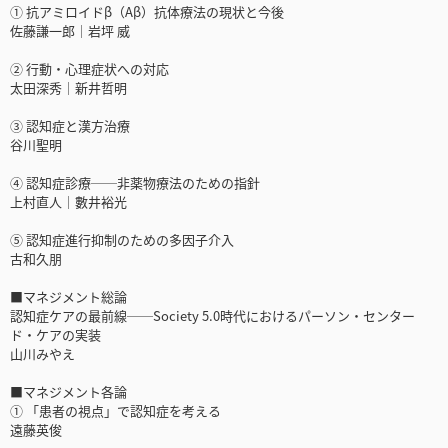
① 抗アミロイドβ（Aβ）抗体療法の現状と今後
佐藤謙一郎｜岩坪 威
② 行動・心理症状への対応
太田深秀｜新井哲明
③ 認知症と漢方治療
谷川聖明
④ 認知症診療──非薬物療法のための指針
上村直人｜數井裕光
⑤ 認知症進行抑制のための多因子介入
古和久朋
■マネジメント総論
認知症ケアの最前線──Society 5.0時代におけるパーソン・センター
ド・ケアの実装
山川みやえ
■マネジメント各論
① 「患者の視点」で認知症を考える
遠藤英俊