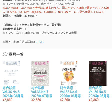
※コンテンツの使用にあたり、専用ビューアisho.jpが必要
※Androidは、Android２世代前の端末のうち、国内キャリア経由で販売されている端
末（Xperia、GALAXY、AQUOS、ARROWS、Nexusなど）にて動作確認しています
必要メモリ容量
42 MB以上
ご利用方法
アクセス型配信サービス（買切型）
同時使用端末数
1
※インターネット経由でのWEBブラウザによるアクセス参照
※導入・利用方法の詳細は
こちら
巻号一覧
総合診療
総合診療
総合診療
総合診療
Vol.36 No.8
Vol.36 No.7
Vol.36 No.6
Vol.36 No.5
2026年 08月号
2026年 07月号
2026年 06月号
2026年 05月号
¥2,860
¥2,860
¥2,860
¥2,860