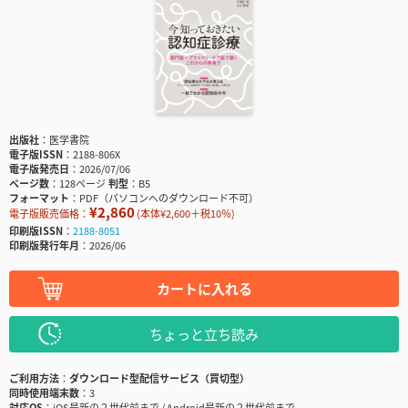
出版社
医学書院
電子版ISSN
2188-806X
電子版発売日
2026/07/06
ページ数
128ページ
判型
B5
フォーマット
PDF（パソコンへのダウンロード不可）
¥2,860
電子版販売価格：
(本体¥2,600＋税10％)
印刷版ISSN
2188-8051
印刷版発行年月
2026/06
カートに入れる
ちょっと立ち読み
ご利用方法
ダウンロード型配信サービス（買切型）
同時使用端末数
3
対応OS
iOS最新の２世代前まで / Android最新の２世代前まで