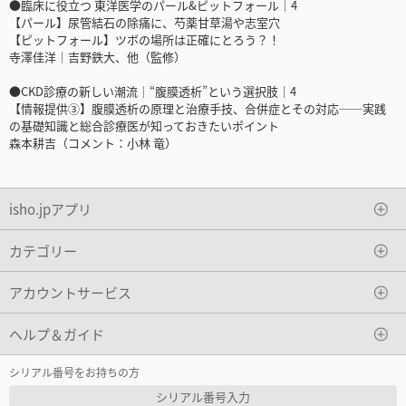
●臨床に役立つ 東洋医学のパール&ピットフォール｜4
【パール】尿管結石の除痛に、芍薬甘草湯や志室穴
【ピットフォール】ツボの場所は正確にとろう？！
寺澤佳洋｜吉野鉄大、他（監修）
●CKD診療の新しい潮流｜“腹膜透析”という選択肢｜4
【情報提供③】腹膜透析の原理と治療手技、合併症とその対応──実践
の基礎知識と総合診療医が知っておきたいポイント
森本耕吉（コメント：小林 竜）
isho.jpアプリ
カテゴリー
アカウントサービス
ヘルプ＆ガイド
シリアル番号をお持ちの方
シリアル番号入力