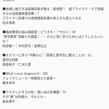
●地域に根ざす泌尿器科医が贈る｜新発想！ 超プライマリ・ケア目線
からの泌尿器疾患診療｜7
プライマリ診療での夜間頻尿診療の考え方も変えてみる
松木孝和
●臨床教育お悩み相談室｜どうする！？サロン｜30
“医学教育”深掘り大調査！──さらに深く学ぶためにはどうしたらいい
の？
佐田竜一｜木村武司｜長野広之
●オスラーに学ぶ“平静の心”｜医師と医学生に贈ることば｜12
適切な判断
森島祐子｜仁木久恵
●What’s your diagnosis?｜283
フェイクニュース～垣間見えた真実～
藤本卓司
●アスクレピオスの杖｜想い出の診療録｜75
その“棘”は性格か、それとも…
森永康平