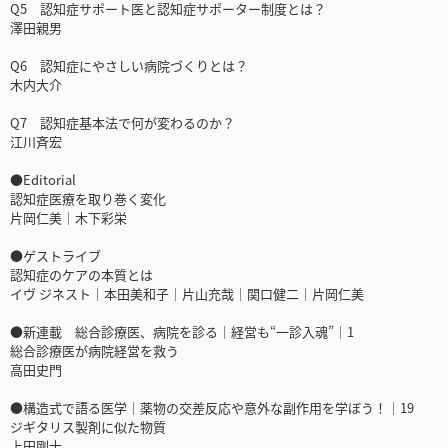
Q5 認知症サポート医と認知症サポーター制度とは？
澤田親男
Q6 認知症にやさしい病院づくりとは？
木内大介
Q7 認知症基本法で何が変わるのか？
江川斉宏
●Editorial
認知症医療を取り巻く変化
片岡仁美｜木下彩栄
●ゲストライブ
認知症のケアの本質とは
イヴ ジネスト｜本田美和子｜片山充哉｜関口健二｜片岡仁美
●新連載 総合診療医、病院を診る｜経営も“一診入魂”｜1
総合診療医が病院経営を救う
高田史門
●構造式で語る医学｜薬物の交差反応や意外な副作用を学ぼう！｜19
ジギタリス製剤に似た物質
上田剛士