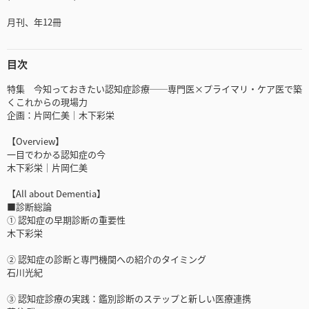
月刊、年12冊
目次
特集 今知っておきたい認知症診療──専門医×プライマリ・ケア医で築
くこれからの現場力
企画：片岡仁美｜木下彩栄
【Overview】
一目でわかる認知症の今
木下彩栄｜片岡仁美
【All about Dementia】
■診断総論
① 認知症の早期診断の重要性
木下彩栄
② 認知症の診断と専門機関への紹介のタイミング
石川光紀
③ 認知症診療の実践：鑑別診断のステップと新しい医療連携