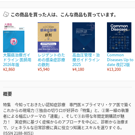
この商品を買った人は、こんな商品も買っています。
大腸癌治療ガイ
レジデントのた
高血圧管理・治
Common
ドライン 医師用
めの感染症診療
療ガイドライン
Diseases Up to
2026年版
の鉄則
2025
date 改訂2版
¥2,860
¥5,940
¥4,180
¥13,200
概要
特集 今知っておきたい認知症診療 専門医×プライマリ・ケア医で築く
これからの現場力 ①独自の切り口が好評の「特集」と、②第一線の執筆
者による幅広いテーマの「連載」、そして③お得な年間定期購読が魅
力！ 実症例に基づく症候からのアプローチを中心に、診断から治療ま
で、ジェネラルな日常診療に真に役立つ知識とスキルを選りすぐる。
(ISSN 2188-8051)