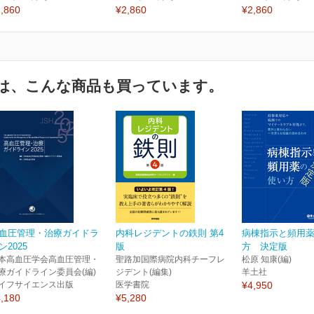
,860
¥2,860
¥2,860
は、こんな商品も買っています。
血圧管理・治療ガイドラ
内科レジデントの鉄則 第4
病棟指示と頻用
ン2025
版
方 決定版
本高血圧学会高血圧管理・
聖路加国際病院内科チーフレ
松原 知康(編)
療ガイドライン委員会(編)
ジデント(編集)
羊土社
イフサイエンス出版
医学書院
¥4,950
,180
¥5,280