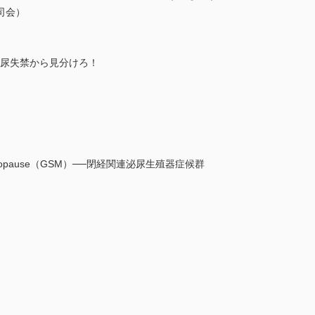
司会）
性尿失禁から見分けろ！
 of menopause（GSM）──閉経関連泌尿生殖器症候群