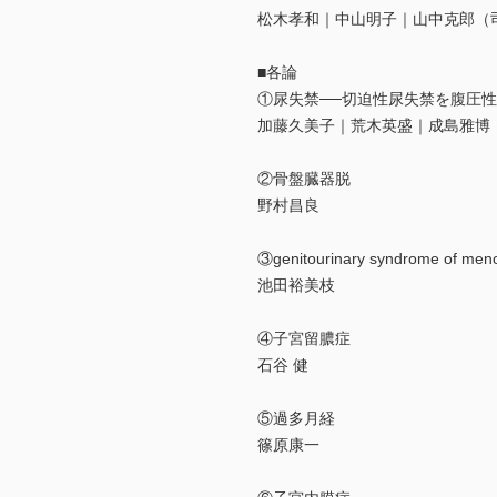
松木孝和｜中山明子｜山中克郎（
■各論
①尿失禁──切迫性尿失禁を腹圧
加藤久美子｜荒木英盛｜成島雅博
②骨盤臓器脱
野村昌良
③genitourinary syndrome
池田裕美枝
④子宮留膿症
石谷 健
⑤過多月経
篠原康一