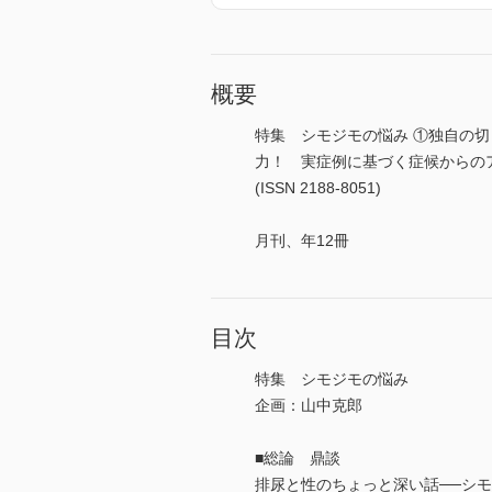
概要
特集 シモジモの悩み ①独自の
力！ 実症例に基づく症候からの
(ISSN 2188-8051)
月刊、年12冊
目次
特集 シモジモの悩み
企画：山中克郎
■総論 鼎談
排尿と性のちょっと深い話──シ