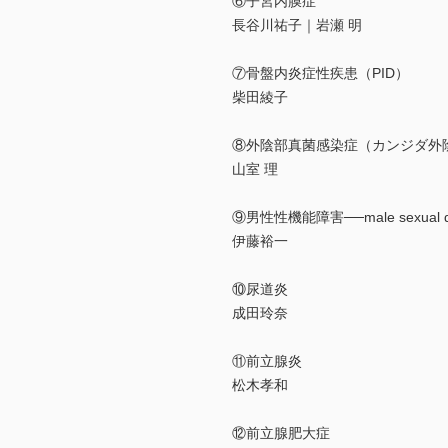
⑥子宮内膜症
長谷川祐子｜岩瀬 明
⑦骨盤内炎症性疾患（PID）
柴田綾子
⑧外陰部真菌感染症（カンジダ外
山室 理
⑨男性性機能障害──male sexual d
伊藤裕一
⑩尿道炎
成田玲奈
⑪前立腺炎
松木孝和
⑫前立腺肥大症