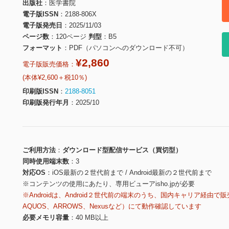
出版社
医学書院
電子版ISSN
2188-806X
電子版発売日
2025/11/03
ページ数
120ページ
判型
B5
フォーマット
PDF（パソコンへのダウンロード不可）
¥2,860
電子版販売価格：
(本体¥2,600＋税10％)
印刷版ISSN
2188-8051
印刷版発行年月
2025/10
ご利用方法
ダウンロード型配信サービス（買切型）
同時使用端末数
3
対応OS
iOS最新の２世代前まで / Android最新の２世代前まで
※コンテンツの使用にあたり、専用ビューアisho.jpが必要
※Androidは、Android２世代前の端末のうち、国内キャリア経由で販
AQUOS、ARROWS、Nexusなど）にて動作確認しています
必要メモリ容量
40 MB以上