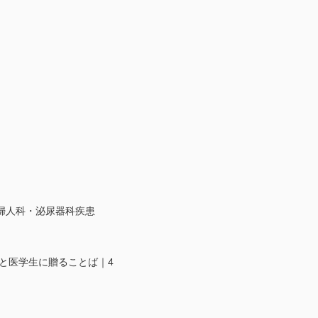
婦人科・泌尿器科疾患
師と医学生に贈ることば｜4