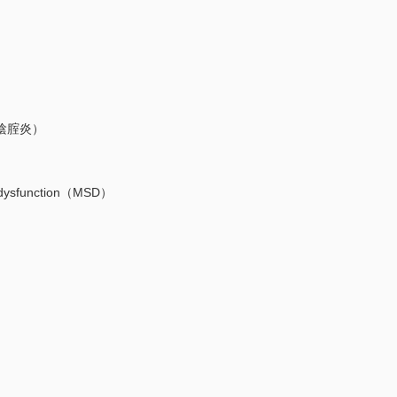
陰腟炎）
ysfunction（MSD）