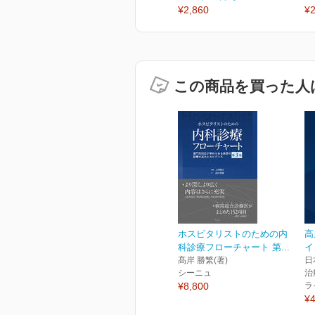
¥2,860
¥2
この商品を買った人
ホスピタリストのための内
高
科診療フローチャート 第...
イ
髙岸 勝繁(著)
日
シーニュ
治
¥8,800
ラ
¥4