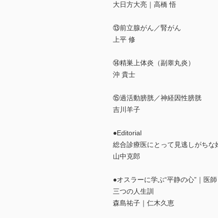
大日方大亮｜高橋 悟
⑬前立腺がん／腎がん
上平 修
⑭精巣上体炎（副睾丸炎）
沖 貴士
⑮過活動膀胱／神経因性膀胱
吉川羊子
●Editorial
総合診療医にとって見逃しがちな
山中克郎
●オスラーに学ぶ“平静の心”｜医
三つの人生訓
森島祐子｜仁木久恵