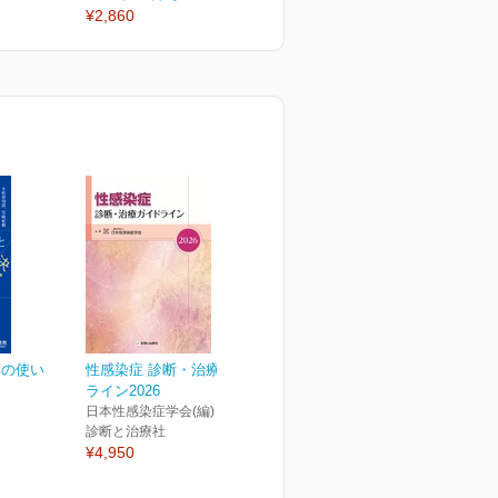
¥2,860
¥2,860
¥
薬の使い
性感染症 診断・治療ガイド
ライン2026
日本性感染症学会(編)
診断と治療社
¥4,950