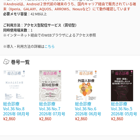
※Androidは、Android２世代前の端末のうち、国内キャリア経由で販売されている端
末（Xperia、GALAXY、AQUOS、ARROWS、Nexusなど）にて動作確認しています
必要メモリ容量
42 MB以上
ご利用方法
アクセス型配信サービス（買切型）
同時使用端末数
1
※インターネット経由でのWEBブラウザによるアクセス参照
※導入・利用方法の詳細は
こちら
巻号一覧
総合診療
総合診療
総合診療
総合診療
Vol.36 No.8
Vol.36 No.7
Vol.36 No.6
Vol.36 No.5
2026年 08月号
2026年 07月号
2026年 06月号
2026年 05月号
¥2,860
¥2,860
¥2,860
¥2,860