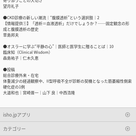
寄り添うことの大切さ
望月礼子
●CKD診療の新しい潮流｜“腹膜透析”という選択肢｜2
【情報提供①】「透析＝血液透析」だけでしょうか？──固定観念の形
成と腹膜透析の歴史
草島邦夫
●オスラーに学ぶ“平静の心”｜医師と医学生に贈ることば｜10
臨床知（Clinical Wisdom）
森島祐子｜仁木久恵
●投稿
総合診療外来・在宅
体重減少の経過観察中、II型呼吸不全が診断の契機となった筋萎縮性側索
硬化症の1例
大道和也｜宮崎晋一｜山下 良｜中西浩隆
isho.jpアプリ
カテゴリー