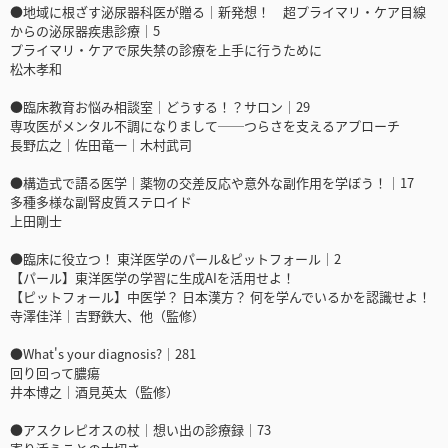
●地域に根ざす泌尿器科医が贈る｜新発想！ 超プライマリ・ケア目線
からの泌尿器疾患診療｜5
プライマリ・ケアで尿失禁の診療を上手に行うために
松木孝和
●臨床教育お悩み相談室｜どうする！？サロン｜29
専攻医がメンタル不調になりまして──つらさを支えるアプローチ
長野広之｜佐田竜一｜木村武司
●構造式で語る医学｜薬物の交差反応や意外な副作用を学ぼう！｜17
多種多様な副腎皮質ステロイド
上田剛士
●臨床に役立つ！ 東洋医学のパール&ピットフォール｜2
【パール】東洋医学の学習に生成AIを活用せよ！
【ピットフォール】中医学？ 日本漢方？ 何を学んでいるかを認識せよ！
寺澤佳洋｜吉野鉄大、他（監修）
●What's your diagnosis?｜281
回り回って膿瘍
井本博之｜酒見英太（監修）
●アスクレピオスの杖｜想い出の診療録｜73