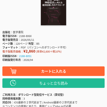
出版社
医学書院
電子版ISSN
2188-806X
電子版発売日
2026/05/11
ページ数
120ページ
判型
B5
フォーマット
PDF（パソコンへのダウンロード不可）
¥2,860
電子版販売価格：
(本体¥2,600＋税10％)
印刷版ISSN
2188-8051
印刷版発行年月
2026/04
カートに入れる
ちょっと立ち読み
ご利用方法
ダウンロード型配信サービス（買切型）
同時使用端末数
3
対応OS
iOS最新の２世代前まで / Android最新の２世代前まで
※コンテンツの使用にあたり、専用ビューアisho.jpが必要