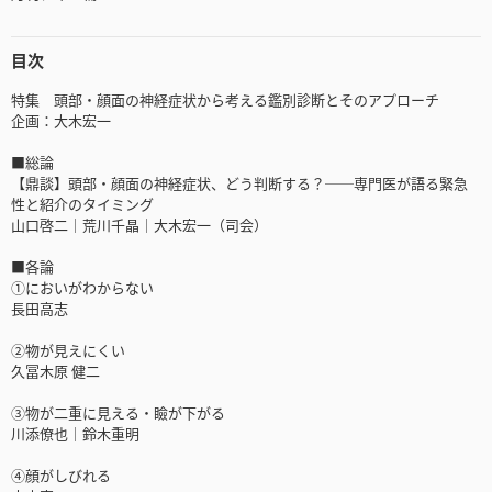
目次
特集 頭部・顔面の神経症状から考える鑑別診断とそのアプローチ
企画：大木宏一
■総論
【鼎談】頭部・顔面の神経症状、どう判断する？──専門医が語る緊急
性と紹介のタイミング
山口啓二｜荒川千晶｜大木宏一（司会）
■各論
①においがわからない
長田高志
②物が見えにくい
久冨木原 健二
③物が二重に見える・瞼が下がる
川添僚也｜鈴木重明
④顔がしびれる