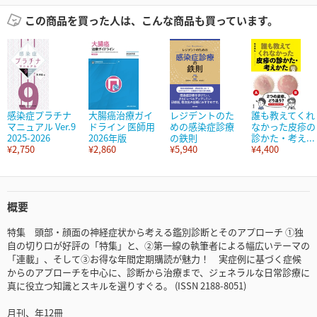
この商品を買った人は、こんな商品も買っています。
感染症プラチナ
大腸癌治療ガイ
レジデントのた
誰も教えてくれ
マニュアル Ver.9
ドライン 医師用
めの感染症診療
なかった皮疹の
2025-2026
2026年版
の鉄則
診かた・考え...
¥2,750
¥2,860
¥5,940
¥4,400
概要
特集 頭部・顔面の神経症状から考える鑑別診断とそのアプローチ ①独
自の切り口が好評の「特集」と、②第一線の執筆者による幅広いテーマの
「連載」、そして③お得な年間定期購読が魅力！ 実症例に基づく症候
からのアプローチを中心に、診断から治療まで、ジェネラルな日常診療に
真に役立つ知識とスキルを選りすぐる。 (ISSN 2188-8051)
月刊、年12冊