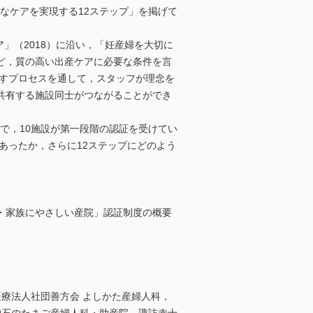
全なケアを実現する12ステップ」を掲げて
」（2018）に沿い，「妊産婦を大切に
ど，質の高い出産ケアに必要な条件を言
指すプロセスを通して，スタッフが理念を
共有する施設同士がつながることができ
在で，10施設が第一段階の認証を受けてい
あったか，さらに12ステップにどのよう
子・家族にやさしい産院」認証制度の概要
医療法人社団善方会 よしかた産婦人科，