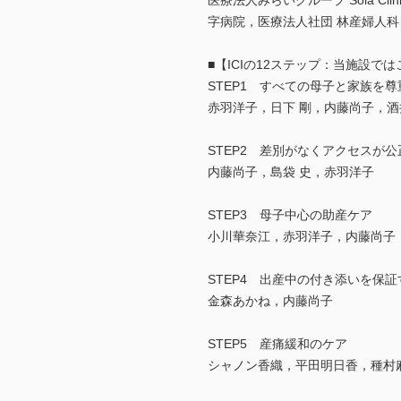
医療法人みらいグループ Sola 
字病院，医療法人社団 林産婦人科
■【ICIの12ステップ：当施設で
STEP1 すべての母子と家族を
赤羽洋子，日下 剛，内藤尚子，酒
STEP2 差別がなくアクセスが
内藤尚子，島袋 史，赤羽洋子
STEP3 母子中心の助産ケア
小川華奈江，赤羽洋子，内藤尚子
STEP4 出産中の付き添いを保
金森あかね，内藤尚子
STEP5 産痛緩和のケア
シャノン香織，平田明日香，種村