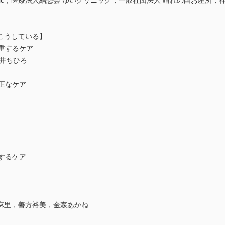
Clinic，医療法人結想会 ゆいクリニック，一般社団法人 晴れの国お産
はこうしている】
尊重するケア
井ちひろ
公正なケア
証するケア
麻里，善方裕美，金森あかね