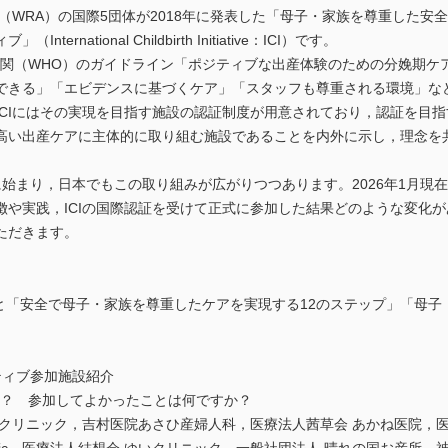
盟（WRA）の国際5団体が2018年に発表した「母子・家族を尊重した安
national Childbirth Initiative：ICI）です。
機関（WHO）のガイドライン「ポジティブな出産体験のための分娩期ケア
できる」「エビデンスに基づくケア」「スタッフも尊重される環境」な
ICIにはその実現を目指す施設の認証制度が用意されており，認証を目
高い出産ケアに主体的に取り組む施設であることを内外に示し，理念を
年に始まり，日本でもこの取り組みが広がりつつあります。2026年1月現
や実践，ICIの国際認証を受けて正式に参加した結果どのような変化が
ただきます。
）と「安全で母子・家族を尊重したケアを実現する12のステップ」「母
ティブ参加施設紹介
か？ 参加してよかったことは何ですか？
ィクリニック，吉村医院あさひ産婦人科，医療法人茜草会 あかね医院，