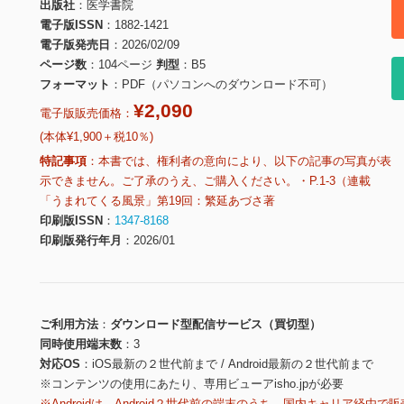
出版社
医学書院
電子版ISSN
1882-1421
電子版発売日
2026/02/09
ページ数
104ページ
判型
B5
フォーマット
PDF（パソコンへのダウンロード不可）
¥2,090
電子版販売価格：
(本体¥1,900＋税10％)
特記事項
本書では、権利者の意向により、以下の記事の写真が表
示できません。ご了承のうえ、ご購入ください。・P.1-3（連載
「うまれてくる風景」第19回：繁延あづさ著
印刷版ISSN
1347-8168
印刷版発行年月
2026/01
ご利用方法
ダウンロード型配信サービス（買切型）
同時使用端末数
3
対応OS
iOS最新の２世代前まで / Android最新の２世代前まで
※コンテンツの使用にあたり、専用ビューアisho.jpが必要
※Androidは、Android２世代前の端末のうち、国内キャリア経由で販