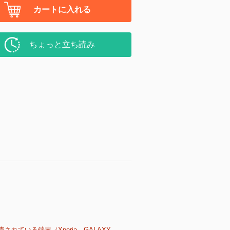
カートに入れる
ちょっと立ち読み
売されている端末（Xperia、GALAXY、