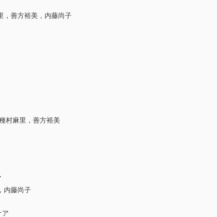
里，善方裕美，内藤尚子
，種村麻里，善方裕美
ア
，内藤尚子
ケア