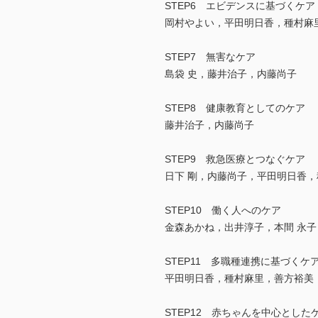
STEP6 エビデンスに基づくケア
岡村やよい，平田明日香，種村麻
STEP7 無害なケア
島袋 史，藤井治子，内藤尚子
STEP8 健康教育としてのケア
藤井治子，内藤尚子
STEP9 救急医療とつなぐケア
日下 剛，内藤尚子，平田明日香
STEP10 働く人へのケア
金森あかね，出井淳子，本間 永子
STEP11 多職種連携に基づくケ
平田明日香，種村麻里，善方裕美
STEP12 赤ちゃんを中心とした