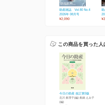
助産雑誌 Vol.80 No.4
助
2026年 08月号
2
¥2,090
¥2
この商品を買った人
今日の助産 改訂第5版
北川 眞理子(編) 眞鍋 えみ子
(編)