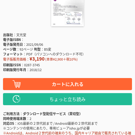
出版社
文光堂
電子版ISBN
電子版発売日
2021/09/06
ページ数
92ページ
判型
B5変
フォーマット
PDF（パソコンへのダウンロード不可）
¥3,190
電子版販売価格：
(本体¥2,900＋税10％)
印刷版ISSN
0287-3745
印刷版発行年月
2018/12
カートに入れる
ちょっと立ち読み
ご利用方法
ダウンロード型配信サービス（買切型）
同時使用端末数
2
対応OS
iOS最新の２世代前まで / Android最新の２世代前まで
※コンテンツの使用にあたり、専用ビューアisho.jpが必要
※Androidは、Android２世代前の端末のうち、国内キャリア経由で販売されている端