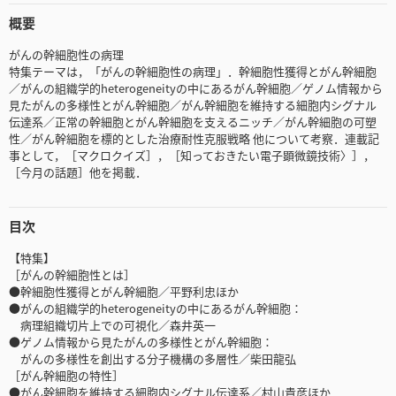
概要
がんの幹細胞性の病理
特集テーマは，「がんの幹細胞性の病理」．幹細胞性獲得とがん幹細胞
／がんの組織学的heterogeneityの中にあるがん幹細胞／ゲノム情報から
見たがんの多様性とがん幹細胞／がん幹細胞を維持する細胞内シグナル
伝達系／正常の幹細胞とがん幹細胞を支えるニッチ／がん幹細胞の可塑
性／がん幹細胞を標的とした治療耐性克服戦略 他について考察．連載記
事として，［マクロクイズ］，［知っておきたい電子顕微鏡技術〉］，
［今月の話題］他を掲載．
目次
【特集】
［がんの幹細胞性とは］
●幹細胞性獲得とがん幹細胞／平野利忠ほか
●がんの組織学的heterogeneityの中にあるがん幹細胞：
病理組織切片上での可視化／森井英一
●ゲノム情報から見たがんの多様性とがん幹細胞：
がんの多様性を創出する分子機構の多層性／柴田龍弘
［がん幹細胞の特性］
●がん幹細胞を維持する細胞内シグナル伝達系／村山貴彦ほか