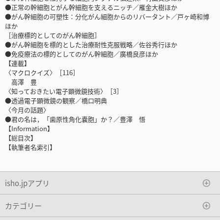
●正常の幹細胞とがん幹細胞を支えるニッチ／雁金大樹ほか
●がん幹細胞の可塑性：分化がん細胞からのリバータント／戸ヶ崎和博
ほか
［治療標的としてのがん幹細胞］
●がん幹細胞を標的とした治療耐性克服戦略／佐谷秀行ほか
●免疫療法の標的としてのがん幹細胞／廣橋良彦ほか
【連載】
〈マクロクイズ〉［116］
高澤 豊
〈知っておきたい電子顕微鏡技術〉［3］
●透過電子顕微鏡の観察／橋口明典
〈今月の話題〉
●君の名は，「歯原性角化嚢胞」か？／豊澤 悟
【Information】
【総目次】
【執筆者名索引】
isho.jpアプリ
カテゴリー