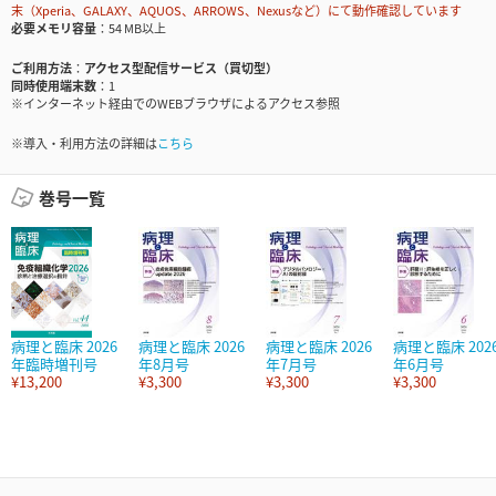
末（Xperia、GALAXY、AQUOS、ARROWS、Nexusなど）にて動作確認しています
必要メモリ容量
54 MB以上
ご利用方法
アクセス型配信サービス（買切型）
同時使用端末数
1
※インターネット経由でのWEBブラウザによるアクセス参照
※導入・利用方法の詳細は
こちら
巻号一覧
病理と臨床 2026
病理と臨床 2026
病理と臨床 2026
病理と臨床 202
年臨時増刊号
年8月号
年7月号
年6月号
¥13,200
¥3,300
¥3,300
¥3,300