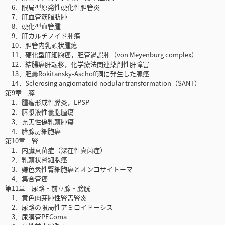
6．限局型原発性硬化性胆管炎
7．肝血管筋脂肪腫
8．硬化型血管腫
9．肝カルチノイド腫瘍
10．胆管内乳頭状腫瘍
11．硬化型肝細胞癌，胆管過誤腫（von Meyenburg complex）
12．結腸癌肝転移，化学療法関連薬剤性肝障害
13．胆囊Rokitansky-Aschoff洞に発生した腺癌
14．Sclerosing angiomatoid nodular transformation（SANT）
第9章 膵
1．腫瘤形成性膵炎，LPSP
2．膵漿液性囊胞腫瘍
3．充実性偽乳頭腫瘍
4．膵腺房細胞癌
第10章 腎
1．内臓真菌症（深在性真菌症）
2．乳頭状腎細胞癌
3．嫌色素性腎細胞癌とオンコサイトーマ
4．集合管癌
第11章 尿路・前立腺・膀胱
1．黄色肉芽腫性腎盂腎炎
2．尿路の限局性アミロイドーシス
3．尿膜管PEComa