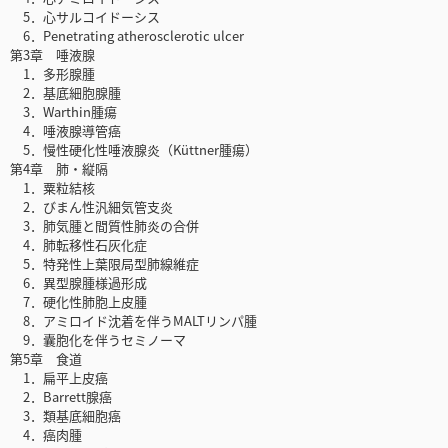
5．心サルコイドーシス
6．Penetrating atherosclerotic ulcer
第3章 唾液腺
1．多形腺腫
2．基底細胞腺腫
3．Warthin腫瘍
4．唾液腺導管癌
5．慢性硬化性唾液腺炎（Küttner腫瘍）
第4章 肺・縦隔
1．粟粒結核
2．びまん性汎細気管支炎
3．肺気腫と間質性肺炎の合併
4．肺転移性石灰化症
5．特発性上葉限局型肺線維症
6．異型腺腫様過形成
7．硬化性肺胞上皮腫
8．アミロイド沈着を伴うMALTリンパ腫
9．囊胞化を伴うセミノーマ
第5章 食道
1．扁平上皮癌
2．Barrett腺癌
3．類基底細胞癌
4．癌肉腫