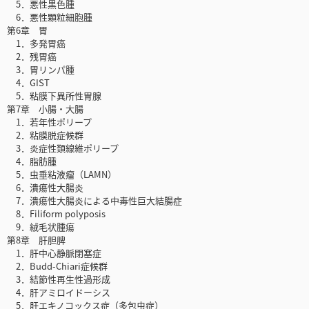
5．悪性黒色腫
6．悪性顆粒細胞腫
第6章 胃
1．多発胃癌
2．残胃癌
3．胃リンパ腫
4．GIST
5．粘膜下異所性胃腺
第7章 小腸・大腸
1．若年性ポリープ
2．粘膜脱症候群
3．炎症性類線維ポリープ
4．脂肪腫
5．虫垂粘液瘤（LAMN）
6．潰瘍性大腸炎
7．潰瘍性大腸炎による中毒性巨大結腸症
8．Filiform polyposis
9．絨毛状腫瘍
第8章 肝胆脾
1．肝中心静脈閉塞症
2．Budd-Chiari症候群
3．結節性再生性過形成
4．肝アミロイドーシス
5．肝エキノコックス症（多包虫症）