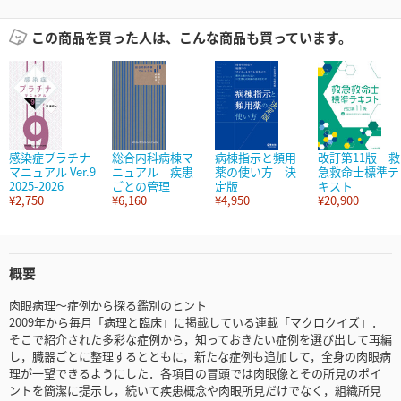
この商品を買った人は、こんな商品も買っています。
感染症プラチナ
総合内科病棟マ
病棟指示と頻用
改訂第11版 救
マニュアル Ver.9
ニュアル 疾患
薬の使い方 決
急救命士標準テ
2025-2026
ごとの管理
定版
キスト
¥2,750
¥6,160
¥4,950
¥20,900
概要
肉眼病理～症例から探る鑑別のヒント
2009年から毎月「病理と臨床」に掲載している連載「マクロクイズ」．
そこで紹介された多彩な症例から，知っておきたい症例を選び出して再編
し，臓器ごとに整理するとともに，新たな症例も追加して，全身の肉眼病
理が一望できるようにした．各項目の冒頭では肉眼像とその所見のポイ
ントを簡潔に提示し，続いて疾患概念や肉眼所見だけでなく，組織所見