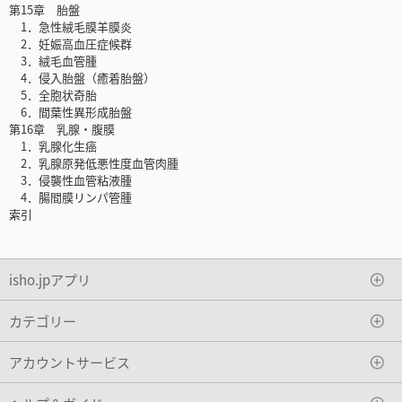
第15章 胎盤
1．急性絨毛膜羊膜炎
2．妊娠高血圧症候群
3．絨毛血管腫
4．侵入胎盤（癒着胎盤）
5．全胞状奇胎
6．間葉性異形成胎盤
第16章 乳腺・腹膜
1．乳腺化生癌
2．乳腺原発低悪性度血管肉腫
3．侵襲性血管粘液腫
4．腸間膜リンパ管腫
索引
isho.jpアプリ
カテゴリー
アカウントサービス