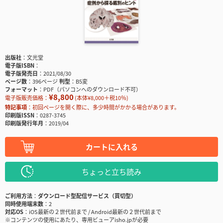
出版社
文光堂
電子版ISBN
電子版発売日
2021/08/30
ページ数
396ページ
判型
B5変
フォーマット
PDF（パソコンへのダウンロード不可）
¥8,800
電子版販売価格：
(本体¥8,000＋税10％)
特記事項
初回ページを開く際に、多少時間がかかる場合があります。
印刷版ISSN
0287-3745
印刷版発行年月
2019/04
カートに入れる
ちょっと立ち読み
ご利用方法
ダウンロード型配信サービス（買切型）
同時使用端末数
2
対応OS
iOS最新の２世代前まで / Android最新の２世代前まで
※コンテンツの使用にあたり、専用ビューアisho.jpが必要