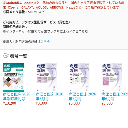
※Androidは、Android２世代前の端末のうち、国内キャリア経由で販売されている端
末（Xperia、GALAXY、AQUOS、ARROWS、Nexusなど）にて動作確認しています
必要メモリ容量
510 MB以上
ご利用方法
アクセス型配信サービス（買切型）
同時使用端末数
1
※インターネット経由でのWEBブラウザによるアクセス参照
※導入・利用方法の詳細は
こちら
巻号一覧
病理と臨床 2026
病理と臨床 2026
病理と臨床 2026
病理と臨床 202
年臨時増刊号
年8月号
年7月号
年6月号
¥13,200
¥3,300
¥3,300
¥3,300