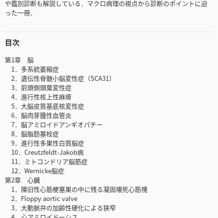
や鑑別診断も解説している．マクロ病理の視点から診断のポイントに迫
った一冊．
目次
第1章 脳
1．多系統萎縮症
2．遺伝性脊髄小脳変性症（SCA31）
3．前頭側頭葉変性症
4．進行性核上性麻痺
5．大脳皮質基底核変性症
6．脳肉芽腫性血管炎
7．脳アミロイドアンギオパチー
8．脳脂肪塞栓症
9．進行性多巣性白質脳症
10．Creutzfeldt-Jakob病
11．ミトコンドリア脳筋症
12．Wernicke脳症
第2章 心臓
1．陳旧性心筋梗塞巣の中に残る凝固壊死心筋塊
2．Floppy aortic valve
3．大動脈弁の加齢性硬化による狭窄
4．心アミロイドーシス