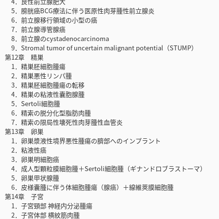
4．良性前立腺肥大
5．膀胱癌BCG療法に伴う医原性肉芽腫性前立腺炎
6．前立腺移行領域の小型の癌
7．前立腺導管腺癌
8．前立腺のcystadenocarcinoma
9．Stromal tumor of uncertain malignant potential（STUMP）
第12章 精巣
1．精巣胚細胞腫瘍
2．精巣悪性リンパ腫
3．精巣胚細胞腫瘍の転移
4．精巣の粘液性囊胞腺腫
5．Sertoli細胞腫
6．精索の脱分化型脂肪肉腫
7．精索の限局性壊死性肉芽腫性血管炎
第13章 卵巣
1．卵巣漿液性境界悪性腫瘍の臍部へのインプラント
2．粘液性癌
3．卵巣明細胞癌
4．成人型顆粒膜細胞腫＋Sertoli細胞腫（ギナンドロブラストーマ）
5．卵巣甲状腺腫
6．皮様囊腫に伴う体細胞腫瘍（腺癌）＋線維莢膜細胞腫
第14章 子宮
1．子宮頸部 神経内分泌腫瘍
2．子宮体部 横紋筋肉腫