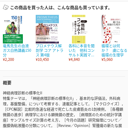
この商品を買った人は、こんな商品も買っています。
竜馬先生の血液
プロメテウス解
各科に本音を聞
循環とは何
ガス白熱講義150
剖学 コア アトラ
いた 他科コン
か？ 虜になる
分
ス 第4版
サルト実践マ...
循環の生理学
¥2,200
¥10,450
¥4,840
¥5,060
概要
神経病理診断の標準化II
特集テーマは，「神経病理診断の標準化II」．基本的な評価法，外科病
理，基盤整備，について考察する．連載記事として，［マクロクイズ］，
［CPC解説］比較的急速な経過で死亡した皮膚筋炎の1剖検例，［各種顕
微鏡の進歩］病理学における顕微鏡の歴史，［病理医のための統計学講
座］サンプルサイズ計算の考え方，［今月の話題］研究倫理について／
腹膜偽粘液腫の分類について，［Review／Opinion］腎腫瘍の新たな展