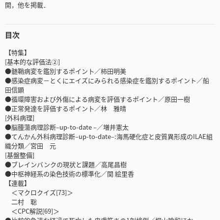
開，他を掲載．
目次
【特集】
[基本的な評価法②]
●髄鞘病変を鑑別するポイン卜／柿田明美
●感染症病変－とくにエイズにみられる感染症を鑑別するポイント／船
田信顕
●循環障害および外傷による病変を評価するポイント／原田一樹
●正常発達を評価するポイン卜／林 雅晴
[外科病理]
●脳腫蕩病理診断–up-to-date –／増井憲太
●てんかん外科病理診断–up-to-date–:海馬硬化症と皮質異形成のILAE組
織分類／宮田 元
[基盤整備]
●ブレインバンクの現状と課題／高尾昌樹
●中枢神経系の染色技術の標準化／関 絵里香
【連載】
＜マクロクイズ[73]＞
二村 聡
＜CPC解説[69]＞