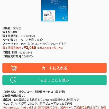
出版社
文光堂
電子版ISBN
電子版発売日
2021/09/20
ページ数
116ページ
判型
B5変
フォーマット
PDF（パソコンへのダウンロード不可）
¥3,080
電子版販売価格：
(本体¥2,800＋税10％)
印刷版ISSN
0287-3745
印刷版発行年月
2015/04
カートに入れる
ちょっと立ち読み
ご利用方法
ダウンロード型配信サービス（買切型）
同時使用端末数
2
対応OS
iOS最新の２世代前まで / Android最新の２世代前まで
※コンテンツの使用にあたり、専用ビューアisho.jpが必要
※Androidは、Android２世代前の端末のうち、国内キャリア経由で販売されている端