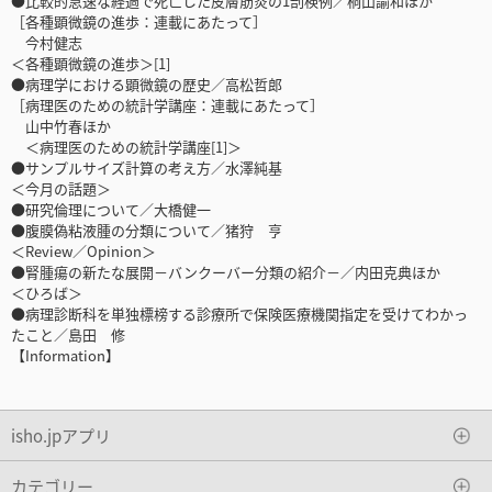
●比較的急速な経過で死亡した皮膚筋炎の1剖検例／桐山諭和ほか
［各種顕微鏡の進歩：連載にあたって］
今村健志
＜各種顕微鏡の進歩＞[1]
●病理学における顕微鏡の歴史／高松哲郎
［病理医のための統計学講座：連載にあたって］
山中竹春ほか
＜病理医のための統計学講座[1]＞
●サンプルサイズ計算の考え方／水澤純基
＜今月の話題＞
●研究倫理について／大橋健一
●腹膜偽粘液腫の分類について／猪狩 亨
＜Review／Opinion＞
●腎腫瘍の新たな展開－バンクーバー分類の紹介－／内田克典ほか
＜ひろば＞
●病理診断科を単独標榜する診療所で保険医療機関指定を受けてわかっ
たこと／島田 修
【Information】
isho.jpアプリ
カテゴリー