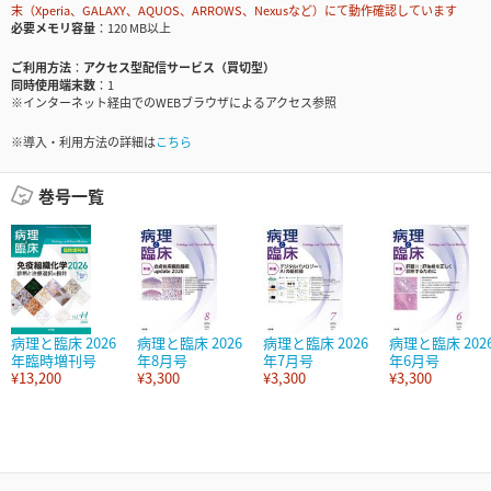
末（Xperia、GALAXY、AQUOS、ARROWS、Nexusなど）にて動作確認しています
必要メモリ容量
120 MB以上
ご利用方法
アクセス型配信サービス（買切型）
同時使用端末数
1
※インターネット経由でのWEBブラウザによるアクセス参照
※導入・利用方法の詳細は
こちら
巻号一覧
病理と臨床 2026
病理と臨床 2026
病理と臨床 2026
病理と臨床 202
年臨時増刊号
年8月号
年7月号
年6月号
¥13,200
¥3,300
¥3,300
¥3,300