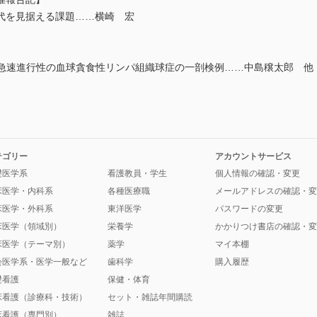
代を見据える課題……横崎 宏
を原因とする急速進行性の血球貪食性リンパ組織球症の一剖検例……中島穣太郎 他
テゴリー
アカウントサービス
礎医学系
看護教員・学生
個人情報の確認・変更
床医学・内科系
各種医療職
メールアドレスの確認・変
床医学・外科系
東洋医学
パスワードの変更
床医学（領域別）
栄養学
かかりつけ書店の確認・変
床医学（テーマ別）
薬学
マイ本棚
会医学系・医学一般など
歯科学
購入履歴
礎看護
保健・体育
床看護（診療科・技術）
セット・雑誌年間購読
床看護（専門別）
雑誌