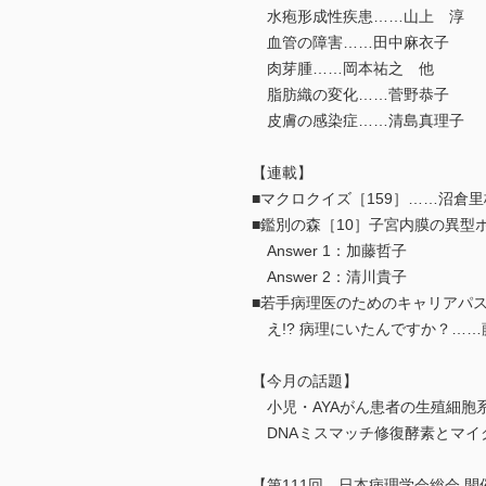
水疱形成性疾患……山上 淳
血管の障害……田中麻衣子
肉芽腫……岡本祐之 他
脂肪織の変化……菅野恭子
皮膚の感染症……清島真理子
【連載】
■マクロクイズ［159］……沼倉
■鑑別の森［10］子宮内膜の異型
Answer 1：加藤哲子
Answer 2：清川貴子
■若手病理医のためのキャリアパス
え!? 病理にいたんですか？……
【今月の話題】
小児・AYAがん患者の生殖細胞
DNAミスマッチ修復酵素とマイ
【第111回 日本病理学会総会 