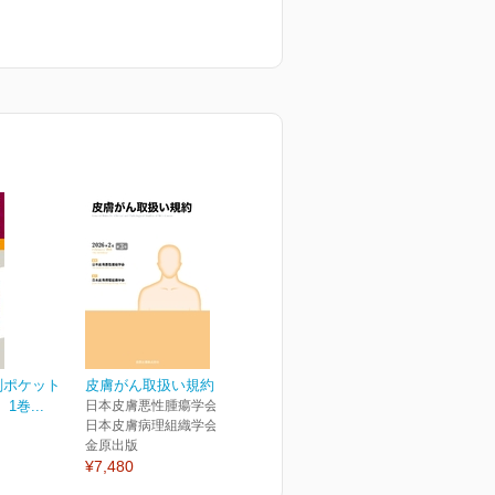
剖ポケット
皮膚がん取扱い規約 第3版
巻...
日本皮膚悪性腫瘍学会(編集)
日本皮膚病理組織学会(協力)
金原出版
¥7,480