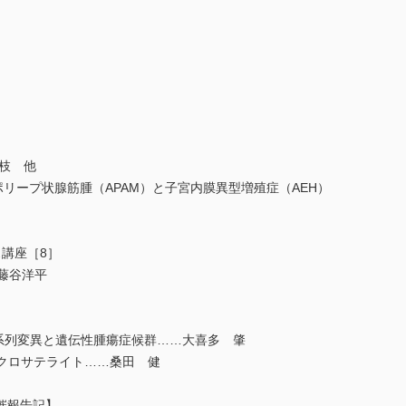
里枝 他
ポリープ状腺筋腫（APAM）と子宮内膜異型増殖症（AEH）
講座［8］
藤谷洋平
系列変異と遺伝性腫瘍症候群……大喜多 肇
クロサテライト……桑田 健
開催報告記】