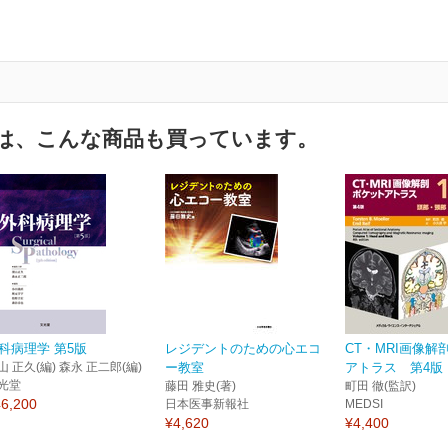
は、こんな商品も買っています。
科病理学 第5版
レジデントのための心エコ
CT・MRI画像解
山 正久(編) 森永 正二郎(編)
ー教室
アトラス 第4版 1
光堂
藤田 雅史(著)
町田 徹(監訳)
6,200
日本医事新報社
MEDSI
¥4,620
¥4,400