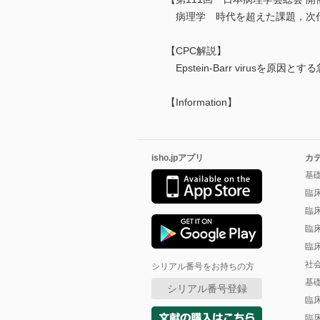
病理学 時代を超えた課題，次
【CPC解説】
Epstein-Barr virus
【Information】
isho.jpアプリ
カ
基
臨
臨
臨
臨
社
シリアル番号をお持ちの方
基
シリアル番号登録
臨
臨