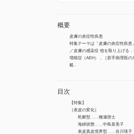
概要
皮膚の炎症性疾患
特集テーマは「皮膚の炎症性疾患
／皮膚の感染症 他を取り上げる
増殖症（AEH），［若手病理医の
載．
目次
【特集】
［表皮の変化］
乾癬型……種瀬啓士
海綿状態……中島喜美子
表皮真皮境界型……谷川瑛子