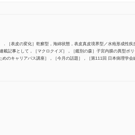
」．［表皮の変化］乾癬型，海綿状態，表皮真皮境界型／水疱形成性疾
．連載記事として，［マクロクイズ］，［鑑別の森］子宮内膜の異型ポリ
ためのキャリアパス講座］，［今月の話題］，［第111回 日本病理学会総