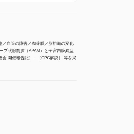
患／血管の障害／肉芽腫／脂肪織の変化
ープ状腺筋腫（APAM）と子宮内膜異型
会 開催報告記］，［CPC解説］ 等を掲