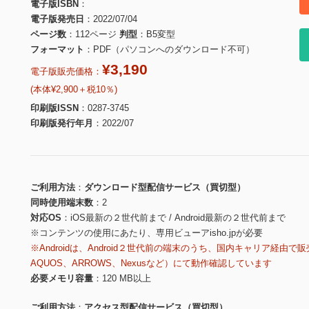
電子版ISBN
電子版発売日
2022/07/04
ページ数
112ページ
判型
B5変型
フォーマット
PDF（パソコンへのダウンロード不可）
¥3,190
電子版販売価格：
(本体¥2,900＋税10％)
印刷版ISSN
0287-3745
印刷版発行年月
2022/07
ご利用方法
ダウンロード型配信サービス（買切型）
同時使用端末数
2
対応OS
iOS最新の２世代前まで / Android最新の２世代前まで
※コンテンツの使用にあたり、専用ビューアisho.jpが必要
※Androidは、Android２世代前の端末のうち、国内キャリア経由で販
AQUOS、ARROWS、Nexusなど）にて動作確認しています
必要メモリ容量
120 MB以上
ご利用方法
アクセス型配信サービス（買切型）