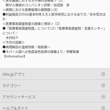
＜悪性腫瘍に対する分子標的治療薬＞［2］
肺がん領域のコンパニオン診断／谷田部 恭
＜病理における医療倫理の諸問題＞[2]
●利益相反(COI)の基本的考え方と医学研究におけるあり方／伏木信次ほ
か
＜医療事故調査制度の経緯と現状＞［2］
●「医療事故調査制度」について(２)「医療事故調査制・支援センター」
について／
木村壯介
＜今月の話題＞
●病理解剖の温故知新／相島慎一
●ネパール国への免疫染色指導の経験より／伊藤智雄
【Information】
isho.jpアプリ
カテゴリー
アカウントサービス
ヘルプ＆ガイド