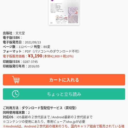
出版社
文光堂
電子版ISBN
電子版発売日
2021/09/13
ページ数
112ページ
判型
B5変
フォーマット
PDF（パソコンへのダウンロード不可）
¥3,190
電子版販売価格：
(本体¥2,900＋税10％)
印刷版ISSN
0287-3745
印刷版発行年月
2016/05
カートに入れる
ちょっと立ち読み
ご利用方法
ダウンロード型配信サービス（買切型）
同時使用端末数
2
対応OS
iOS最新の２世代前まで / Android最新の２世代前まで
※コンテンツの使用にあたり、専用ビューアisho.jpが必要
※Androidは、Android２世代前の端末のうち、国内キャリア経由で販売されている端