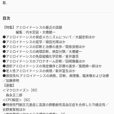
載．
目次
【特集】アミロイドーシスの最近の話題
編集：内木宏延・大橋健一
●アミロイドーシスの発症メカニズムについて／大越忠和ほか
●アミロイドーシスの疫学／植田光晴ほか
●アミロイドーシスの診断と治療の進歩／関島良樹ほか
●アミロイドーシスの病理診断，病型分類／大橋健一
●アミロイドーシスの免疫組織化学診断／星井嘉信
●アミロイドーシスのプロテオーム診断／田崎雅義ほか
●透析アミロイドーシスの発症機序と診療の進歩／風間順一郎ほか
●老人性アミロイドーシスの病理／新井冨生ほか
●限局性ALアミロイドーシスの病態，診断，病理像，臨床像および治療
／加藤修明
【連載】
＜マクロクイズ＞［85］
森永正二郎
＜CPC解説＞［82］
●特発性門脈圧亢進症に高度の肺動脈性高血圧症を合併した70歳女性／
谷野美智枝ほか