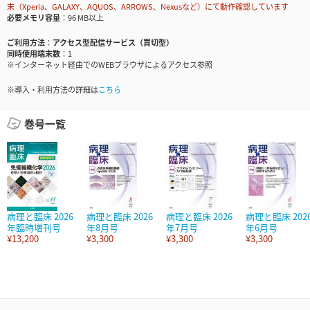
末（Xperia、GALAXY、AQUOS、ARROWS、Nexusなど）にて動作確認しています
必要メモリ容量
96 MB以上
ご利用方法
アクセス型配信サービス（買切型）
同時使用端末数
1
※インターネット経由でのWEBブラウザによるアクセス参照
※導入・利用方法の詳細は
こちら
巻号一覧
病理と臨床 2026
病理と臨床 2026
病理と臨床 2026
病理と臨床 202
年臨時増刊号
年8月号
年7月号
年6月号
¥13,200
¥3,300
¥3,300
¥3,300