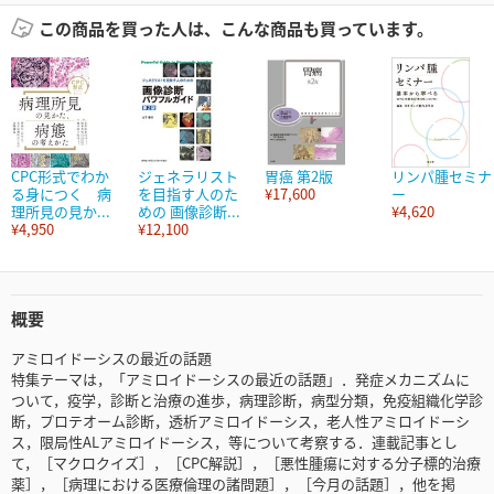
この商品を買った人は、こんな商品も買っています。
CPC形式でわか
ジェネラリスト
胃癌 第2版
リンパ腫セミナ
る身につく 病
を目指す人のた
¥17,600
ー
理所見の見か...
めの 画像診断...
¥4,620
¥4,950
¥12,100
概要
アミロイドーシスの最近の話題
特集テーマは，「アミロイドーシスの最近の話題」．発症メカニズムに
ついて，疫学，診断と治療の進歩，病理診断，病型分類，免疫組織化学診
断，プロテオーム診断，透析アミロイドーシス，老人性アミロイドーシ
ス，限局性ALアミロイドーシス，等について考察する．連載記事とし
て，［マクロクイズ］，［CPC解説］，［悪性腫瘍に対する分子標的治療
薬］，［病理における医療倫理の諸問題］，［今月の話題］，他を掲