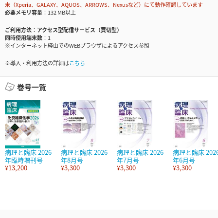
末（Xperia、GALAXY、AQUOS、ARROWS、Nexusなど）にて動作確認しています
必要メモリ容量
132 MB以上
ご利用方法
アクセス型配信サービス（買切型）
同時使用端末数
1
※インターネット経由でのWEBブラウザによるアクセス参照
※導入・利用方法の詳細は
こちら
巻号一覧
病理と臨床 2026
病理と臨床 2026
病理と臨床 2026
病理と臨床 202
年臨時増刊号
年8月号
年7月号
年6月号
¥13,200
¥3,300
¥3,300
¥3,300