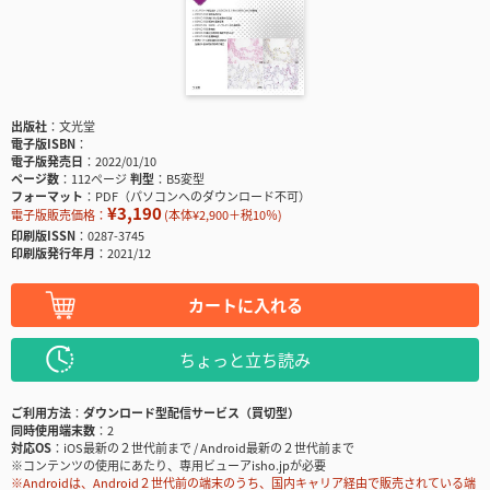
出版社
文光堂
電子版ISBN
電子版発売日
2022/01/10
ページ数
112ページ
判型
B5変型
フォーマット
PDF（パソコンへのダウンロード不可）
¥3,190
電子版販売価格：
(本体¥2,900＋税10％)
印刷版ISSN
0287-3745
印刷版発行年月
2021/12
カートに入れる
ちょっと立ち読み
ご利用方法
ダウンロード型配信サービス（買切型）
同時使用端末数
2
対応OS
iOS最新の２世代前まで / Android最新の２世代前まで
※コンテンツの使用にあたり、専用ビューアisho.jpが必要
※Androidは、Android２世代前の端末のうち、国内キャリア経由で販売されている端