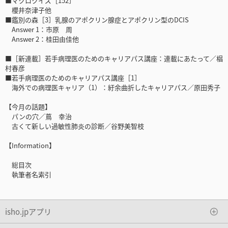
■マクロクイズ［152］
櫻井奈津子他
■鑑別の森［3］乳腺のアポクリン腺症とアポクリン型のDCIS
Answer 1：市原 周
Answer 2：桂田由佳他
■［新連載］若手病理医のためのキャリアパス講座：連載にあたって／椙
村春彦
■若手病理医のためのキャリアパス講座［1］
海外での病理医キャリア（1）：紆余曲折したキャリアパス／原田秀子
【今月の話題】
パンの穴／蔦 幸治
古くて新しい過敏性肺炎の診断／谷野美智枝
【Information】
総目次
執筆者名索引
isho.jpアプリ