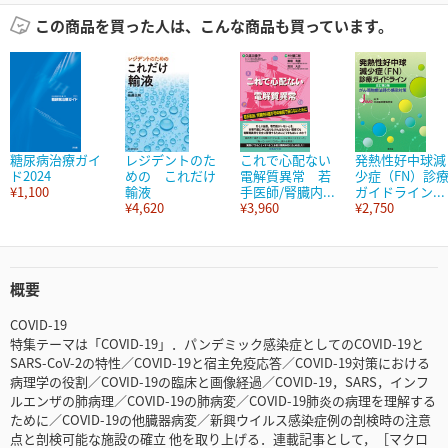
この商品を買った人は、こんな商品も買っています。
糖尿病治療ガイ
レジデントのた
これで心配ない
発熱性好中球減
ド2024
めの これだけ
電解質異常 若
少症（FN）診
¥1,100
輸液
手医師/腎臓内...
ガイドライン...
¥4,620
¥3,960
¥2,750
概要
COVID-19
特集テーマは「COVID-19」．パンデミック感染症としてのCOVID-19と
SARS-CoV-2の特性／COVID-19と宿主免疫応答／COVID-19対策における
病理学の役割／COVID-19の臨床と画像経過／COVID-19，SARS，インフ
ルエンザの肺病理／COVID-19の肺病変／COVID-19肺炎の病理を理解する
ために／COVID-19の他臓器病変／新興ウイルス感染症例の剖検時の注意
点と剖検可能な施設の確立 他を取り上げる．連載記事として，［マクロ