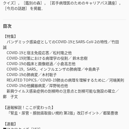
クイズ］，［鑑別の森］，［若手病理医のためのキャリアパス講座］，
［今月の話題］ を掲載．
目次
【特集】
パンデミック感染症としてのCOVID-19とSARS-CoV-2の特性／竹田
誠
COVID-19と宿主免疫応答／松村隆之他
COVID-19対策における病理学の役割／ 鈴木忠樹
COVID-19の臨床と画像経過／小倉高志他
COVID-19，SARS，インフルエンザの肺病理／中島典子
COVID-19の肺病変／木村聡子
RELATED TOPICS／COVID-19肺炎の病理を理解するために／河端美則
COVID-19の他臓器病変／岸野祐也他
新興ウイルス感染症例の剖検時の注意点と剖検可能な施設の確立／
鄭 子文
【速報解説！ここが変わった】
「腎盂・尿管・膀胱癌取扱い規約 第2版」改訂ポイント／都築豊徳
【連載】