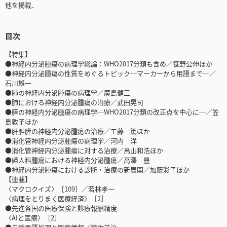
他を掲載．
目次
【特集】
●神経内分泌腫瘍の病理学総論：WHO2017分類も含め／笹野公伸ほか
●神経内分泌腫瘍の性質をめぐるトピック─マーカーから用語まで─／
石川雄一
●肺の神経内分泌腫瘍の病理学／廣島健三
●肺における神経内分泌腫瘍の治療／武田晃司
●膵の神経内分泌腫瘍の病理学─WHO2017分類の改正点を中心に─／笠
島敦子ほか
●肝胆膵の神経内分泌腫瘍の治療／工藤 篤ほか
●消化管神経内分泌腫瘍の病理学／河内 洋
●消化管神経内分泌腫瘍に対する治療／鳥山和浩ほか
●婦人科腫瘍における神経内分泌腫瘍／高澤 豊
●神経内分泌腫瘍における診断・治療の新展開／加藤彩子ほか
【連載】
〈マクロクイズ〉［109］／若林孝一
〈病理をとりまく医療経済〉［2］
●先進各国の医療保険と診療報酬精度
〈AIと医療〉［2］