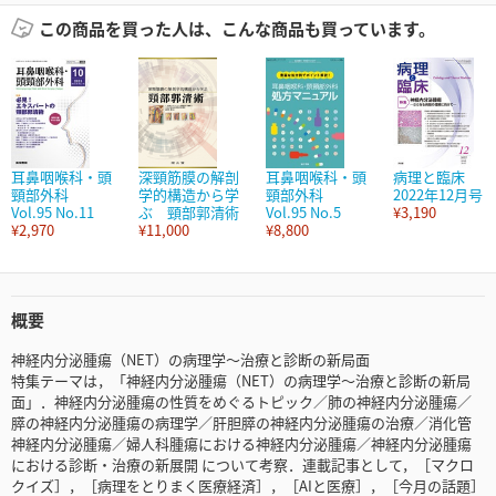
この商品を買った人は、こんな商品も買っています。
耳鼻咽喉科・頭
深頸筋膜の解剖
耳鼻咽喉科・頭
病理と臨床
頸部外科
学的構造から学
頸部外科
2022年12月号
Vol.95 No.11
ぶ 頸部郭清術
Vol.95 No.5
¥3,190
¥2,970
¥11,000
¥8,800
概要
神経内分泌腫瘍（NET）の病理学～治療と診断の新局面
特集テーマは，「神経内分泌腫瘍（NET）の病理学～治療と診断の新局
面」．神経内分泌腫瘍の性質をめぐるトピック／肺の神経内分泌腫瘍／
膵の神経内分泌腫瘍の病理学／肝胆膵の神経内分泌腫瘍の治療／消化管
神経内分泌腫瘍／婦人科腫瘍における神経内分泌腫瘍／神経内分泌腫瘍
における診断・治療の新展開 について考察．連載記事として，［マクロ
クイズ］，［病理をとりまく医療経済］，［AIと医療］，［今月の話題］