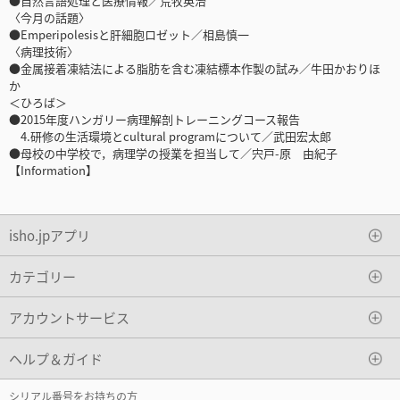
●自然言語処理と医療情報／荒牧英治
〈今月の話題〉
●Emperipolesisと肝細胞ロゼット／相島慎一
〈病理技術〉
●金属接着凍結法による脂肪を含む凍結標本作製の試み／牛田かおりほ
か
＜ひろば＞
●2015年度ハンガリー病理解剖トレーニングコース報告
4.研修の生活環境とcultural programについて／武田宏太郎
●母校の中学校で，病理学の授業を担当して／宍戸-原 由紀子
【Information】
isho.jpアプリ
カテゴリー
アカウントサービス
ヘルプ＆ガイド
シリアル番号をお持ちの方