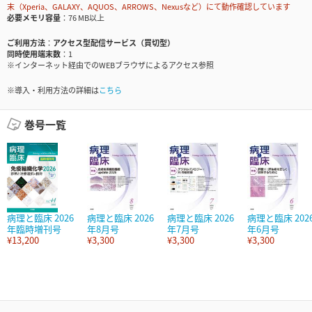
末（Xperia、GALAXY、AQUOS、ARROWS、Nexusなど）にて動作確認しています
必要メモリ容量
76 MB以上
ご利用方法
アクセス型配信サービス（買切型）
同時使用端末数
1
※インターネット経由でのWEBブラウザによるアクセス参照
※導入・利用方法の詳細は
こちら
巻号一覧
病理と臨床 2026
病理と臨床 2026
病理と臨床 2026
病理と臨床 202
年臨時増刊号
年8月号
年7月号
年6月号
¥13,200
¥3,300
¥3,300
¥3,300