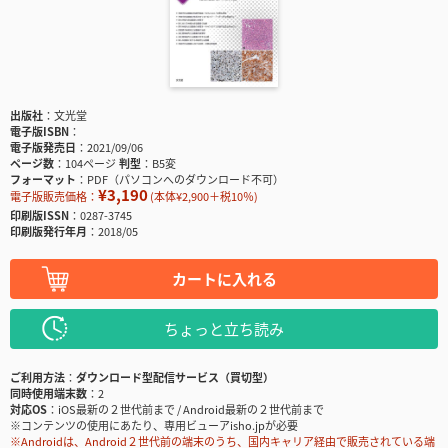
出版社
文光堂
電子版ISBN
電子版発売日
2021/09/06
ページ数
104ページ
判型
B5変
フォーマット
PDF（パソコンへのダウンロード不可）
¥3,190
電子版販売価格：
(本体¥2,900＋税10％)
印刷版ISSN
0287-3745
印刷版発行年月
2018/05
カートに入れる
ちょっと立ち読み
ご利用方法
ダウンロード型配信サービス（買切型）
同時使用端末数
2
対応OS
iOS最新の２世代前まで / Android最新の２世代前まで
※コンテンツの使用にあたり、専用ビューアisho.jpが必要
※Androidは、Android２世代前の端末のうち、国内キャリア経由で販売されている端