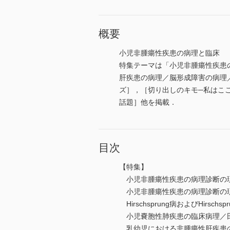
概要
小児非腫瘍性疾患の病理と臨床
特集テーマは「小児非腫瘍性疾患
肝疾患の病理／脳形成障害の病理
ズ］，［切り出しのキモ─私はここを
話題］他を掲載．
目次
【特集】
小児非腫瘍性疾患の病理診断の
小児非腫瘍性疾患の病理診断の
Hirschsprung病およびHirs
小児嚢胞性肺疾患の臨床病理／
乳幼児における非腫瘍性肝疾患