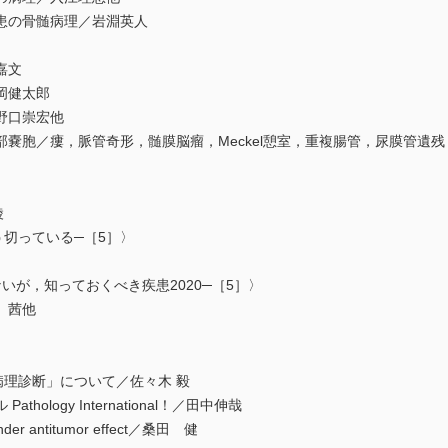
患の骨髄病理／岩淵英人
嘉文
岡健太郎
野口崇宏他
嚢胞／瘻，脈管奇形，髄膜脳瘤，Meckel憩室，重複腸管，尿膜管遺
綾
切っている─［5］〉
では少ないが，知っておくべき疾患2020─［5］〉
 茜他
病理診断」について／佐々木 毅
logy International！／田中伸哉
 antitumor effect／桑田 健