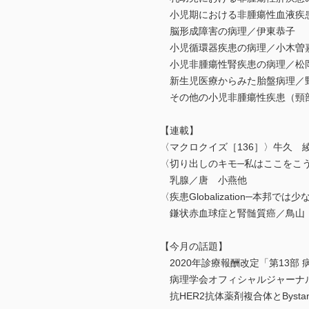
小児期における非腫瘍性血液疾
脳形成障害の病理／伊東恭子
小児循環器疾患の病理／小木曽
小児非腫瘍性腎疾患の病理／松
新生児医療からみた胎盤病理／
その他の小児非腫瘍性疾患（頸部
【連載】
〈マクロクイズ［136］〉牛久 
〈切り出しのキモ─私はここをこう
乳腺／唐 小燕他
〈疾患Globalization─本邦
鎌状赤血球症と腎髄質癌／鳥山
【今月の話題】
2020年診療報酬改定「第13部 
病理学会オフィシャルジャーナル Patho
抗HER2抗体薬剤複合体とBystander