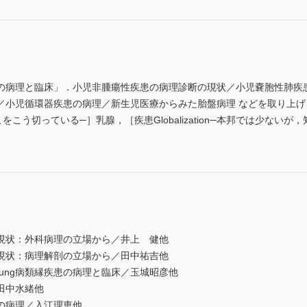
の病理と臨床」．小児非腫瘍性疾患の病理診断の現状／小児嚢胞性肺疾
／小児循環器疾患の病理／新生児医療からみた胎盤病理 などを取り上
こう切っている─］乳腺，［疾患Globalization─本邦では少ないが
現状：外科病理の立場から／井上 健他
現状：病理解剖の立場から／田中祐吉他
chsprung病類縁疾患の病理と臨床／玉城昭彦他
田中水緒他
の病理／入江理恵他