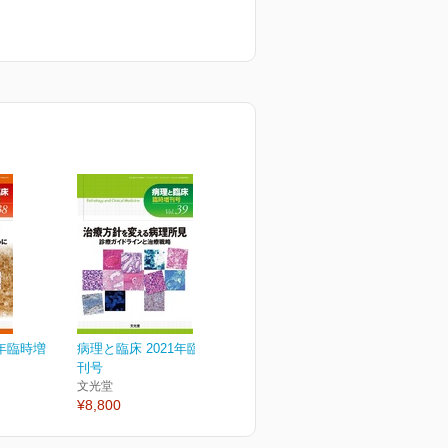
0年臨時増
病理と臨床 2021年臨時増
刊号
文光堂
¥8,800