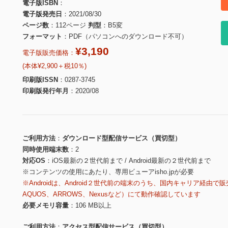
電子版ISBN
電子版発売日
2021/08/30
ページ数
112ページ
判型
B5変
フォーマット
PDF（パソコンへのダウンロード不可）
¥3,190
電子版販売価格：
(本体¥2,900＋税10％)
印刷版ISSN
0287-3745
印刷版発行年月
2020/08
ご利用方法
ダウンロード型配信サービス（買切型）
同時使用端末数
2
対応OS
iOS最新の２世代前まで / Android最新の２世代前まで
※コンテンツの使用にあたり、専用ビューアisho.jpが必要
※Androidは、Android２世代前の端末のうち、国内キャリア経由で販
AQUOS、ARROWS、Nexusなど）にて動作確認しています
必要メモリ容量
106 MB以上
ご利用方法
アクセス型配信サービス（買切型）