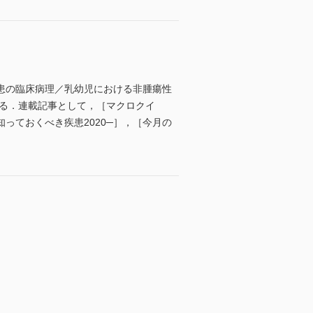
患の臨床病理／乳幼児における非腫瘍性
げる．連載記事として，［マクロクイ
，知っておくべき疾患2020─］，［今月の