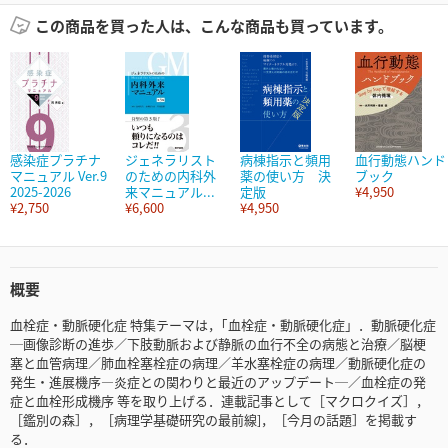
この商品を買った人は、こんな商品も買っています。
感染症プラチナ
ジェネラリスト
病棟指示と頻用
血行動態ハンド
マニュアル Ver.9
のための内科外
薬の使い方 決
ブック
2025-2026
来マニュアル...
定版
¥4,950
¥2,750
¥6,600
¥4,950
概要
血栓症・動脈硬化症 特集テーマは，｢血栓症・動脈硬化症」．動脈硬化症
─画像診断の進歩／下肢動脈および静脈の血行不全の病態と治療／脳梗
塞と血管病理／肺血栓塞栓症の病理／羊水塞栓症の病理／動脈硬化症の
発生・進展機序―炎症との関わりと最近のアップデート─／血栓症の発
症と血栓形成機序 等を取り上げる．連載記事として［マクロクイズ］，
［鑑別の森］，［病理学基礎研究の最前線]，［今月の話題］を掲載す
る．