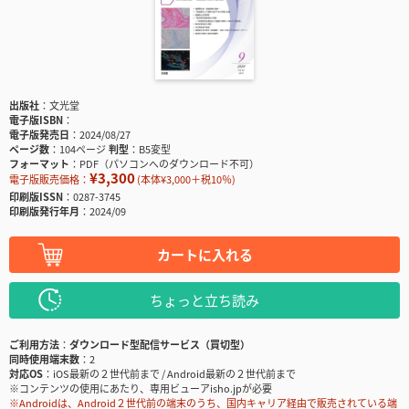
出版社
文光堂
電子版ISBN
電子版発売日
2024/08/27
ページ数
104ページ
判型
B5変型
フォーマット
PDF（パソコンへのダウンロード不可）
¥3,300
電子版販売価格：
(本体¥3,000＋税10％)
印刷版ISSN
0287-3745
印刷版発行年月
2024/09
カートに入れる
ちょっと立ち読み
ご利用方法
ダウンロード型配信サービス（買切型）
同時使用端末数
2
対応OS
iOS最新の２世代前まで / Android最新の２世代前まで
※コンテンツの使用にあたり、専用ビューアisho.jpが必要
※Androidは、Android２世代前の端末のうち、国内キャリア経由で販売されている端