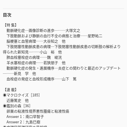
目次
【特 集】
動脈硬化症─画像診断の進歩─……大塚文之
下肢動脈および静脈の血行不全の病態と治療……星野祐二
脳梗塞と血管病理……大谷知之 他
下肢閉塞性動脈疾患の病理─下肢閉塞性動脈疾患の切断肢の解析より
得られた新知見─……小山 裕 他
肺血栓塞栓症の病理……魏 峻洸
羊水塞栓症の病理……若狹朋子 他
動脈硬化症の発生・進展機序―炎症との関わりと最近のアップデート
─……新見 学 他
血栓症の発症と血栓形成機序……山下 篤
【連 載】
◉マクロクイズ［185］
近藤篤史 他
◉鑑別の森［36］
卵巣の粘液性境界悪性腫瘍と粘液性癌
Answer 1：南口早智子
Answer 2：九島巳樹