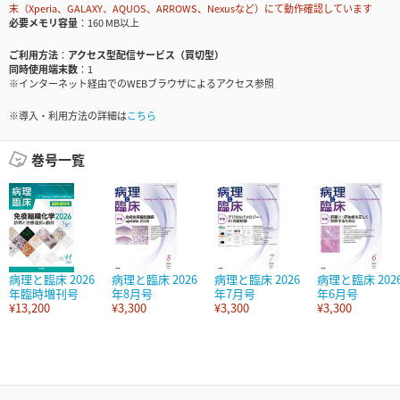
末（Xperia、GALAXY、AQUOS、ARROWS、Nexusなど）にて動作確認しています
必要メモリ容量
160 MB以上
ご利用方法
アクセス型配信サービス（買切型）
同時使用端末数
1
※インターネット経由でのWEBブラウザによるアクセス参照
※導入・利用方法の詳細は
こちら
巻号一覧
病理と臨床 2026
病理と臨床 2026
病理と臨床 2026
病理と臨床 202
年臨時増刊号
年8月号
年7月号
年6月号
¥13,200
¥3,300
¥3,300
¥3,300