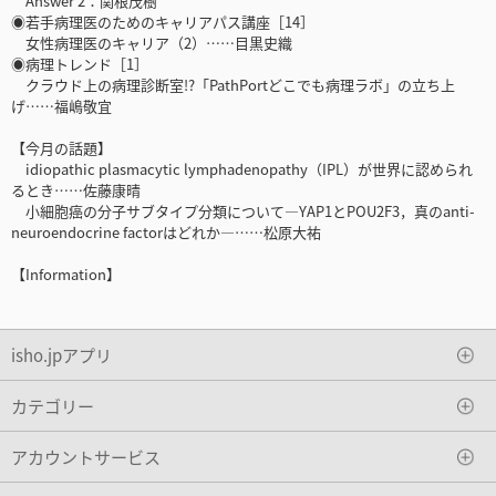
Answer 2：関根茂樹
◉若手病理医のためのキャリアパス講座［14］
女性病理医のキャリア（2）……目黒史織
◉病理トレンド［1］
クラウド上の病理診断室!?「PathPortどこでも病理ラボ」の立ち上
げ……福嶋敬宜
【今月の話題】
idiopathic plasmacytic lymphadenopathy（IPL）が世界に認められ
るとき……佐藤康晴
小細胞癌の分子サブタイプ分類について―YAP1とPOU2F3，真のanti-
neuroendocrine factorはどれか―……松原大祐
【Information】
isho.jpアプリ
カテゴリー
アカウントサービス