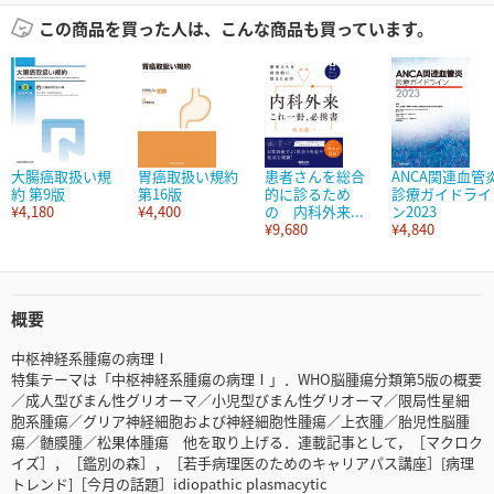
この商品を買った人は、こんな商品も買っています。
大腸癌取扱い規
胃癌取扱い規約
患者さんを総合
ANCA関連血管
約 第9版
第16版
的に診るため
診療ガイドライ
¥4,180
¥4,400
の 内科外来...
ン2023
¥9,680
¥4,840
概要
中枢神経系腫瘍の病理Ⅰ
特集テーマは「中枢神経系腫瘍の病理Ⅰ」．WHO脳腫瘍分類第5版の概要
／成人型びまん性グリオーマ／小児型びまん性グリオーマ／限局性星細
胞系腫瘍／グリア神経細胞および神経細胞性腫瘍／上衣腫／胎児性脳腫
瘍／髄膜腫／松果体腫瘍 他を取り上げる．連載記事として，［マクロク
イズ］，［鑑別の森］，［若手病理医のためのキャリアパス講座］[病理
トレンド]［今月の話題］idiopathic plasmacytic