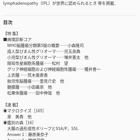
lymphadenopathy（IPL）が世界に認められるとき 等を掲載．
目次
【特 集】
■病理診断コア
WHO脳腫瘍分類第5版の概要……小森隆司
成人型びまん性グリオーマ……児玉良典
小児型びまん性グリオーマ……増井憲太 他
限局性星細胞系腫瘍……松村 望
グリア神経細胞および神経細胞性腫瘍……種井善一
上衣腫……荒木亜寿香
胎児性脳腫瘍……里見介史 他
髄膜腫……小田義崇 他
松果体腫瘍……田中伸哉 他
【連 載】
◉マクロクイズ［165］
泉 美貴 他
◉鑑別の森［16］
大腸の過形成性ポリープとSSA/P，SSL
Answer 1：藤原美奈子