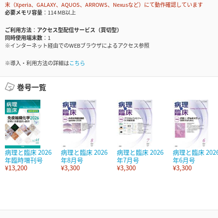
末（Xperia、GALAXY、AQUOS、ARROWS、Nexusなど）にて動作確認しています
必要メモリ容量
114 MB以上
ご利用方法
アクセス型配信サービス（買切型）
同時使用端末数
1
※インターネット経由でのWEBブラウザによるアクセス参照
※導入・利用方法の詳細は
こちら
巻号一覧
病理と臨床 2026
病理と臨床 2026
病理と臨床 2026
病理と臨床 202
年臨時増刊号
年8月号
年7月号
年6月号
¥13,200
¥3,300
¥3,300
¥3,300