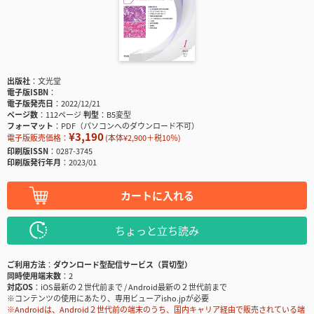
出版社
文光堂
電子版ISBN
電子版発売日
2022/12/21
ページ数
112ページ
判型
B5変型
フォーマット
PDF（パソコンへのダウンロード不可）
¥3,190
電子版販売価格：
(本体¥2,900＋税10％)
印刷版ISSN
0287-3745
印刷版発行年月
2023/01
カートに入れる
ちょっと立ち読み
ご利用方法
ダウンロード型配信サービス（買切型）
同時使用端末数
2
対応OS
iOS最新の２世代前まで / Android最新の２世代前まで
※コンテンツの使用にあたり、専用ビューアisho.jpが必要
※Androidは、Android２世代前の端末のうち、国内キャリア経由で販売されている端