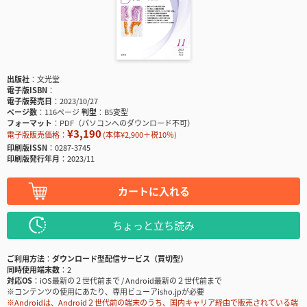
出版社
文光堂
電子版ISBN
電子版発売日
2023/10/27
ページ数
116ページ
判型
B5変型
フォーマット
PDF（パソコンへのダウンロード不可）
¥3,190
電子版販売価格：
(本体¥2,900＋税10％)
印刷版ISSN
0287-3745
印刷版発行年月
2023/11
カートに入れる
ちょっと立ち読み
ご利用方法
ダウンロード型配信サービス（買切型）
同時使用端末数
2
対応OS
iOS最新の２世代前まで / Android最新の２世代前まで
※コンテンツの使用にあたり、専用ビューアisho.jpが必要
※Androidは、Android２世代前の端末のうち、国内キャリア経由で販売されている端