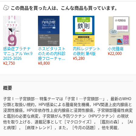
この商品を買った人は、こんな商品も買っています。
感染症プラチナ
ホスピタリスト
内科レジデント
小児腫瘍
マニュアル Ver.9
のための内科診
の鉄則 第4版
¥22,000
2025-2026
療フローチャ...
¥5,280
¥2,750
¥8,800
概要
子宮Ⅰ―子宮頸部― 特集テーマは「子宮Ⅰ―子宮頸部―」．最新のWHO
分類と取扱い規約，HPV感染による腫瘍発生機構，HPV関連上皮内腺癌と
浸潤性腺癌，HPV非依存性上皮内腺癌と浸潤性腺癌，子宮頸部腫瘍性病変
と鑑別の必要な病変，子宮頸がん予防ワクチン（HPVワクチン）の現状
他を取り上げる．連載記事として［マクロクイズ］，［鑑別の森］，［AI
と病理］，［病理トレンド］，また，［今月の話題］，他を掲載．