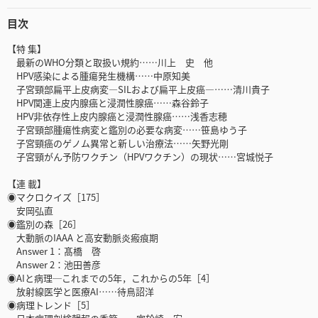
目次
【特 集】
最新のWHO分類と取扱い規約……川上 史 他
HPV感染による腫瘍発生機構……中原知美
子宮頸部扁平上皮病変―SILおよび扁平上皮癌―……清川貴子
HPV関連上皮内腺癌と浸潤性腺癌……森谷鈴子
HPV非依存性上皮内腺癌と浸潤性腺癌……浅香志穂
子宮頸部腫瘍性病変と鑑別の必要な病変……笹島ゆう子
子宮頸癌のゲノム異常と新しい治療法……矢野光剛
子宮頸がん予防ワクチン（HPVワクチン）の現状……宮城悦子
【連 載】
◉マクロクイズ［175］
安岡弘直
◉鑑別の森［26］
大動脈のIAAA と高安動脈炎瘢痕期
Answer 1：髙橋 啓
Answer 2：池田善彦
◉AIと病理─これまでの5年，これからの5年［4］
放射線医学と医療AI……待鳥詔洋
◉病理トレンド［5］