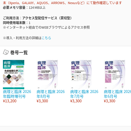
末（Xperia、GALAXY、AQUOS、ARROWS、Nexusなど）にて動作確認しています
必要メモリ容量
124 MB以上
ご利用方法
アクセス型配信サービス（買切型）
同時使用端末数
1
※インターネット経由でのWEBブラウザによるアクセス参照
※導入・利用方法の詳細は
こちら
巻号一覧
病理と臨床 2026
病理と臨床 2026
病理と臨床 2026
病理と臨床 202
年臨時増刊号
年8月号
年7月号
年6月号
¥13,200
¥3,300
¥3,300
¥3,300