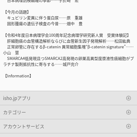
日本病理剖検輯報の季節……宇於崎 宏
【今月の話題】
キュビリン変異に伴う蛋白尿……原 重雄
固形腫瘍の遺伝子検査の今昔……畑中 豊
【令和4年度日本病理学会100周年記念病理学研究新人賞 受賞体験記】
肝細胞癌の血管構造解析ならびに血管新生因子発現解析……松田紘典
正常卵管に存在するβ-catenin 異常細胞集塊“β-catenin signature”……
小山 慧
SMARCA4低発現且つSMARCA2高発現の卵巣高異型度漿液性癌細胞がプ
ラチナ製剤抵抗性に寄与する……城戸完介
【Information】
isho.jpアプリ
カテゴリー
アカウントサービス