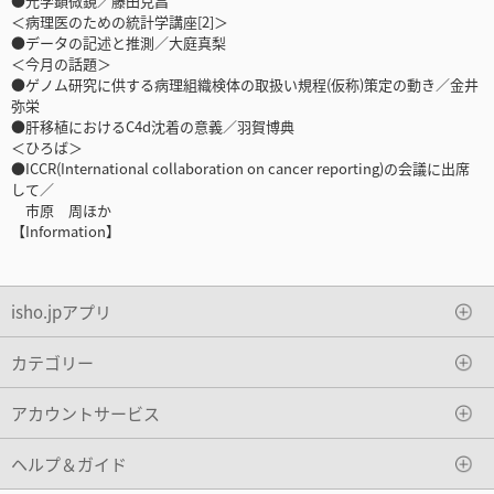
●光学顕微鏡／藤田克昌
＜病理医のための統計学講座[2]＞
●データの記述と推測／大庭真梨
＜今月の話題＞
●ゲノム研究に供する病理組織検体の取扱い規程(仮称)策定の動き／金井
弥栄
●肝移植におけるC4d沈着の意義／羽賀博典
＜ひろば＞
●ICCR(International collaboration on cancer reporting)の会議に出席
して／
市原 周ほか
【Information】
isho.jpアプリ
カテゴリー
アカウントサービス
ヘルプ＆ガイド