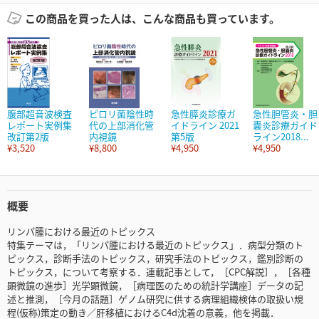
この商品を買った人は、こんな商品も買っています。
腹部超音波検査
ピロリ菌陰性時
急性膵炎診療ガ
急性胆管炎・胆
レポート実例集
代の上部消化管
イドライン 2021
嚢炎診療ガイド
改訂第2版
内視鏡
第5版
ライン2018...
¥3,520
¥8,800
¥4,950
¥4,950
概要
リンパ腫における最近のトピックス
特集テーマは，「リンパ腫における最近のトピックス」．病型分類のト
ピックス，診断手法のトピックス，研究手法のトピックス，鑑別診断の
トピックス，について考察する．連載記事として，［CPC解説］，［各種
顕微鏡の進歩］光学顕微鏡，［病理医のための統計学講座］データの記
述と推測，［今月の話題］ゲノム研究に供する病理組織検体の取扱い規
程(仮称)策定の動き／肝移植におけるC4d沈着の意義，他を掲載．