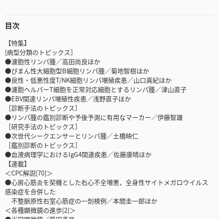
目次
【特集】
[病型分類のトピックス］
●濾胞性リンパ腫／高田尚良ほか
●びまん性大細胞型B細胞リンパ腫／菊地智樹ほか
●良性・低悪性度T/NK細胞リンパ増殖疾患／山口真紀ほか
●濾胞ヘルパーT細胞を正常対応細胞とするリンパ腫／津山直子
●EBV関連リンパ増殖性疾患／浅野直子ほか
［診断手法のトピックス］
●リンパ腫の鑑別診断や予後予測に有用なマーカー／伊藤智雄
［研究手法のトピックス］
●次世代シークエンサーとリンパ腫／土橋映仁
［鑑別診断のトピックス］
●血液病理学におけるIgG4関連疾患／佐藤康晴ほか
【連載】
＜CPC解説[70]＞
●心房心筋炎を契機とした右心不全増悪，全身性サイトメガロウイルス
感染症を合併した
不整脈原性右室心筋症の一剖検例／本間圭一郎ほか
＜各種顕微鏡の進歩[2]＞