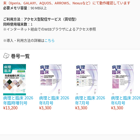
末（Xperia、GALAXY、AQUOS、ARROWS、Nexusなど）にて動作確認しています
必要メモリ容量
90 MB以上
ご利用方法
アクセス型配信サービス（買切型）
同時使用端末数
1
※インターネット経由でのWEBブラウザによるアクセス参照
※導入・利用方法の詳細は
こちら
巻号一覧
病理と臨床 2026
病理と臨床 2026
病理と臨床 2026
病理と臨床 202
年臨時増刊号
年8月号
年7月号
年6月号
¥13,200
¥3,300
¥3,300
¥3,300