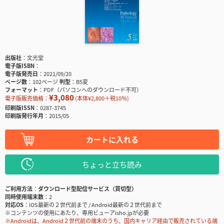
出版社
文光堂
電子版ISBN
電子版発売日
2021/09/20
ページ数
102ページ
判型
B5変
フォーマット
PDF（パソコンへのダウンロード不可）
¥3,080
電子版販売価格：
(本体¥2,800＋税10％)
印刷版ISSN
0287-3745
印刷版発行年月
2015/05
カートに入れる
ちょっと立ち読み
ご利用方法
ダウンロード型配信サービス（買切型）
同時使用端末数
2
対応OS
iOS最新の２世代前まで / Android最新の２世代前まで
※コンテンツの使用にあたり、専用ビューアisho.jpが必要
※Androidは、Android２世代前の端末のうち、国内キャリア経由で販売されている端