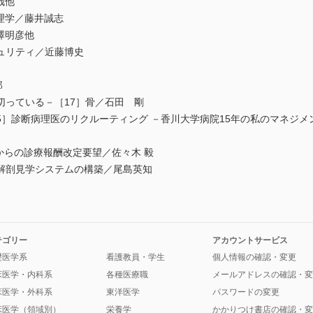
哉他
理学／藤井誠志
澤明彦他
ュリティ／近藤博史
郎
切っている－［17］骨／石田 剛
5］診断病理医のリクルーティング －香川大学病院15年の私のマネジメ
会からの診療報酬改定要望／佐々木 毅
解剖見学システムの構築／尾島英知
テゴリー
アカウントサービス
礎医学系
看護教員・学生
個人情報の確認・変更
床医学・内科系
各種医療職
メールアドレスの確認・変
床医学・外科系
東洋医学
パスワードの変更
床医学（領域別）
栄養学
かかりつけ書店の確認・変