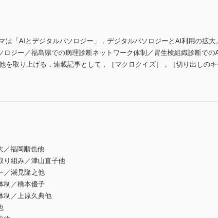
ーマは「AIとデジタルパソロジー」．デジタルパソロジーとAI利用の拡
ソロジー／福島県での病理診断ネットワーク体制／胃生検組織診断でのA
 他を取り上げる．連載記事として，［マクロクイズ］，［切り出しの
大／福岡順也他
取り組み／津山直子他
ー／潮見隆之他
体制／橋本優子
体制／上原久典他
他