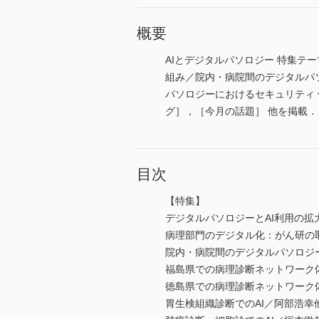
概要
AIとデジタルパソロジー 特集テ
組み／院内・病院間のデジタルパ
パソロジーにおけるセキュリティ
グ］，［今月の話題］ 他を掲載．
目次
【特集】
デジタルパソロジーとAI利用の拡
病理部門のデジタル化：がん研の
院内・病院間のデジタルパソロジ
福島県での病理診断ネットワーク
徳島県での病理診断ネットワーク
胃生検組織診断でのAI／阿部浩幸