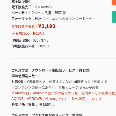
電子版ISBN
電子版発売日
2021/09/20
ページ数
112ページ
判型
B5変型
フォーマット
PDF（パソコンへのダウンロード不可）
¥3,190
電子版販売価格：
(本体¥2,900＋税10％)
印刷版ISSN
0287-3745
印刷版発行年月
2021/08
ご利用方法
ダウンロード型配信サービス（買切型）
同時使用端末数
2
対応OS
iOS最新の２世代前まで / Android最新の２世代前まで
※コンテンツの使用にあたり、専用ビューアisho.jpが必要
※Androidは、Android２世代前の端末のうち、国内キャリア経由で販
AQUOS、ARROWS、Nexusなど）にて動作確認しています
必要メモリ容量
76 MB以上
ご利用方法
アクセス型配信サービス（買切型）