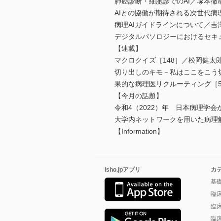
肺癌診断・細胞診でのAI／塚本徹
AIとの恊働が期待される次世代病
病理AIガイドラインについて／吉
デジタルパソロジーにおけるセキ
【連載】
マクロクイズ［148］／松岡健太
切り出しのキモ－私はここをこう
果的な病理医リクルーティング［
【今月の話題】
令和4（2022）年 日本病理学
大学内ネットワークを用いた病理
【Information】
isho.jpアプリ
カ
基
臨
臨
臨