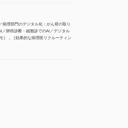
大／病理部門のデジタル化：がん研の取り
I／肺癌診断・細胞診でのAI／デジタル
キモ］，［効果的な病理医リクルーティン