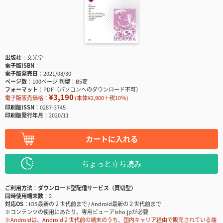
出版社
文光堂
電子版ISBN
電子版発売日
2021/08/30
ページ数
100ページ
判型
B5変
フォーマット
PDF（パソコンへのダウンロード不可）
¥3,190
電子版販売価格：
(本体¥2,900＋税10％)
印刷版ISSN
0287-3745
印刷版発行年月
2020/11
カートに入れる
ちょっと立ち読み
ご利用方法
ダウンロード型配信サービス（買切型）
同時使用端末数
2
対応OS
iOS最新の２世代前まで / Android最新の２世代前まで
※コンテンツの使用にあたり、専用ビューアisho.jpが必要
※Androidは、Android２世代前の端末のうち、国内キャリア経由で販売されている端