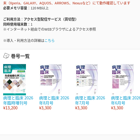
末（Xperia、GALAXY、AQUOS、ARROWS、Nexusなど）にて動作確認しています
必要メモリ容量
120 MB以上
ご利用方法
アクセス型配信サービス（買切型）
同時使用端末数
1
※インターネット経由でのWEBブラウザによるアクセス参照
※導入・利用方法の詳細は
こちら
巻号一覧
病理と臨床 2026
病理と臨床 2026
病理と臨床 2026
病理と臨床 202
年臨時増刊号
年8月号
年7月号
年6月号
¥13,200
¥3,300
¥3,300
¥3,300