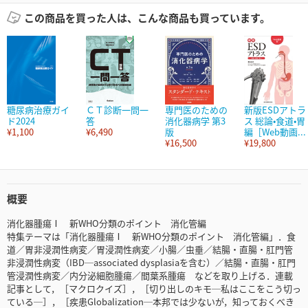
この商品を買った人は、こんな商品も買っています。
糖尿病治療ガイ
ＣＴ診断一問一
専門医のための
新版ESDアトラ
ド2024
答
消化器病学 第3
ス 総論•食道•胃
¥1,100
¥6,490
版
編［Web動画...
¥16,500
¥19,800
概要
消化器腫瘍Ⅰ 新WHO分類のポイント 消化管編
特集テーマは「消化器腫瘍Ⅰ 新WHO分類のポイント 消化管編」．食
道／胃非浸潤性病変／胃浸潤性病変／小腸／虫垂／結腸・直腸・肛門管
非浸潤性病変（IBD─associated dysplasiaを含む）／結腸・直腸・肛門
管浸潤性病変／内分泌細胞腫瘍／間葉系腫瘍 などを取り上げる．連載
記事として，［マクロクイズ］，［切り出しのキモ─私はここをこう切っ
ている─］，［疾患Globalization─本邦では少ないが，知っておくべき