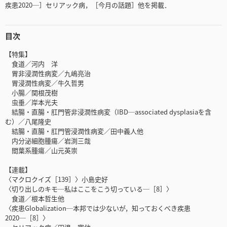
疾患2020─］セリアック病，［今月の話題］他を掲載．
目次
【特集】
食道／河内 洋
胃非浸潤性病変／九嶋亮治
胃浸潤性病変／牛久哲男
小腸／関根茂樹
虫垂／岸本光夫
結腸・直腸・肛門管非浸潤性病変（IBD─associated dysplasiaを含
む）／八尾隆史
結腸・直腸・肛門管浸潤性病変／田中義人他
内分泌細胞腫瘍／岩渕三哉
間葉系腫瘍／山元英崇
【連載】
〈マクロクイズ［139］〉小島史好
〈切り出しのキモ─私はここをこう切っている─［8］〉
食道／根本哲生他
〈疾患Globalization─本邦では少ないが，知っておくべき疾患
2020─［8］〉