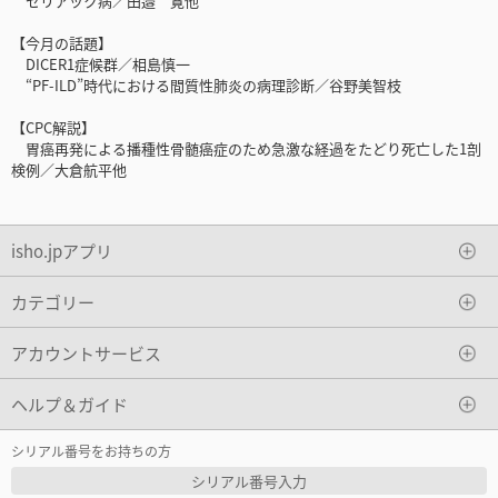
セリアック病／田邉 寛他
【今月の話題】
DICER1症候群／相島慎一
“PF-ILD”時代における間質性肺炎の病理診断／谷野美智枝
【CPC解説】
胃癌再発による播種性骨髄癌症のため急激な経過をたどり死亡した1剖
検例／大倉航平他
isho.jpアプリ
カテゴリー
アカウントサービス
ヘルプ＆ガイド
シリアル番号をお持ちの方
シリアル番号入力