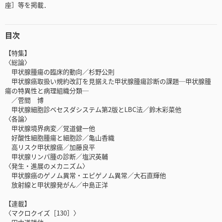
座］等を掲載．
目次
【特集】
〈総論〉
甲状腺腫瘍の臨床的動向／杉野公則
‌甲状腺癌取扱い規約改訂を見据えた甲状腺腫瘍診断の課題─甲状腺腫
瘍の特異性と病理組織分類─
／菅間 博
甲状腺細胞診ベセスダシステム第2版とLBC法／鈴木彩菜他
〈各論〉
甲状腺境界病変／覚道健一他
好酸性細胞腫瘍と細胞診／亀山香織
高リスク甲状腺癌／加藤良平
甲状腺リンパ腫の診断／塩沢英輔
〈発生・進展のメカニズム〉
甲状腺癌のゲノム異常・エピゲノム異常／大石直輝他
放射線と甲状腺発がん／中島正洋
【連載】
〈マクロクイズ［130］〉