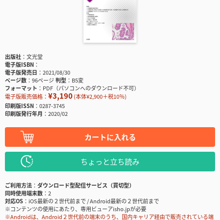
出版社
文光堂
電子版ISBN
電子版発売日
2021/08/30
ページ数
96ページ
判型
B5変
フォーマット
PDF（パソコンへのダウンロード不可）
¥3,190
電子版販売価格：
(本体¥2,900＋税10％)
印刷版ISSN
0287-3745
印刷版発行年月
2020/02
カートに入れる
ちょっと立ち読み
ご利用方法
ダウンロード型配信サービス（買切型）
同時使用端末数
2
対応OS
iOS最新の２世代前まで / Android最新の２世代前まで
※コンテンツの使用にあたり、専用ビューアisho.jpが必要
※Androidは、Android２世代前の端末のうち、国内キャリア経由で販売されている端