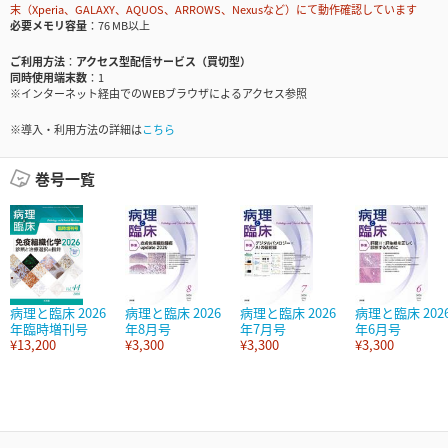
末（Xperia、GALAXY、AQUOS、ARROWS、Nexusなど）にて動作確認しています
必要メモリ容量
76 MB以上
ご利用方法
アクセス型配信サービス（買切型）
同時使用端末数
1
※インターネット経由でのWEBブラウザによるアクセス参照
※導入・利用方法の詳細は
こちら
巻号一覧
病理と臨床 2026
病理と臨床 2026
病理と臨床 2026
病理と臨床 202
年臨時増刊号
年8月号
年7月号
年6月号
¥13,200
¥3,300
¥3,300
¥3,300