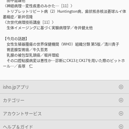
田中道雄他
〈神経病理─変性疾患のみかた─［11］〉
トリプレットリピート病（2）Huntington病，歯状核赤核淡蒼球ルイ体
萎縮症／新井信隆
〈次世代病理技術講座［11］〉
生体イメージングに基づく実験病理学／寺井健太他
【今月の話題】
女性生殖器腫瘍の世界保健機関（WHO）組織分類 第5版／清川貴子
胃底腺型胃癌／牛久哲男
乳腺の被包型乳頭癌／堀井理絵
その口腔粘膜病変は悪性か─診断にCK13とCK17を用いた際のピットホ
ール─／長塚 仁
isho.jpアプリ
カテゴリー
アカウントサービス
ヘルプ＆ガイド