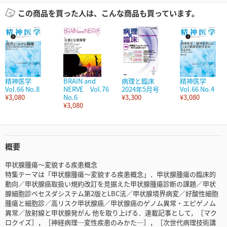
この商品を買った人は、こんな商品も買っています。
精神医学
BRAIN and
病理と臨床
精神医学
Vol.66 No.8
NERVE Vol.76
2024年5月号
Vol.66 No.4
¥3,080
No.6
¥3,300
¥3,080
¥3,080
概要
甲状腺腫瘍～変貌する疾患概念
特集テーマは「甲状腺腫瘍～変貌する疾患概念」．甲状腺腫瘍の臨床的
動向／甲状腺癌取扱い規約改訂を見据えた甲状腺腫瘍診断の課題／甲状
腺細胞診ベセスダシステム第2版とLBC法／甲状腺境界病変／好酸性細胞
腫瘍と細胞診／高リスク甲状腺癌／甲状腺癌のゲノム異常・エピゲノム
異常／放射線と甲状腺発がん 他を取り上げる．連載記事として，［マク
ロクイズ］，［神経病理─変性疾患のみかた─］，［次世代病理技術講