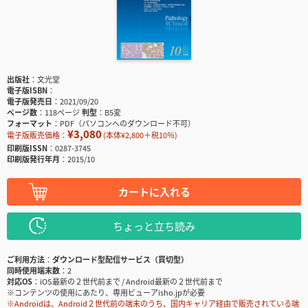
出版社
文光堂
電子版ISBN
電子版発売日
2021/09/20
ページ数
118ページ
判型
B5変
フォーマット
PDF（パソコンへのダウンロード不可）
¥3,080
電子版販売価格：
(本体¥2,800＋税10％)
印刷版ISSN
0287-3745
印刷版発行年月
2015/10
カートに入れる
ちょっと立ち読み
ご利用方法
ダウンロード型配信サービス（買切型）
同時使用端末数
2
対応OS
iOS最新の２世代前まで / Android最新の２世代前まで
※コンテンツの使用にあたり、専用ビューアisho.jpが必要
※Androidは、Android２世代前の端末のうち、国内キャリア経由で販売されている端