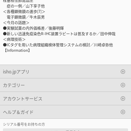
栓塞栓性肺高血圧
症の一例／山下享子他
＜各種顕微鏡の進歩[7]＞
電子顕微鏡／牛木辰男
＜今月の話題＞
●実験試薬の内外価格差／後藤明輝
●新しい迅速免疫染色R-IHC装置ラピートは普及するか／田中伸哉
＜病理技術＞
●ICタグを用いた病理組織検体管理システムの検討／川崎卓弥他
【Information】
isho.jpアプリ
カテゴリー
アカウントサービス
ヘルプ＆ガイド
シリアル番号をお持ちの方