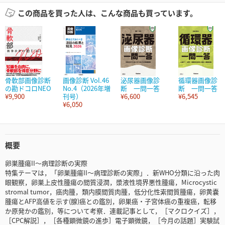
この商品を買った人は、こんな商品も買っています。
骨軟部画像診断
画像診断 Vol.46
泌尿器画像診
循環器画像診
の勘ドコロNEO
No.4（2026年増
断 一問一答
断 一問一答
¥9,900
刊号）
¥6,600
¥6,545
¥6,050
概要
卵巣腫瘍II～病理診断の実際
特集テーマは，「卵巣腫瘍II～病理診断の実際」．新WHO分類に沿った肉
眼観察，卵巣上皮性腫瘍の間質浸潤，漿液性境界悪性腫瘍，Microcystic
stromal tumor，癌肉腫，類内膜間質肉腫，低分化性索間質腫瘍，卵黄嚢
腫瘍とAFP高値を示す(腺)癌との鑑別，卵巣癌・子宮体癌の重複癌，転移
か原発かの鑑別，等について考察．連載記事として，［マクロクイズ］，
［CPC解説］，［各種顕微鏡の進歩］電子顕微鏡，［今月の話題］実験試