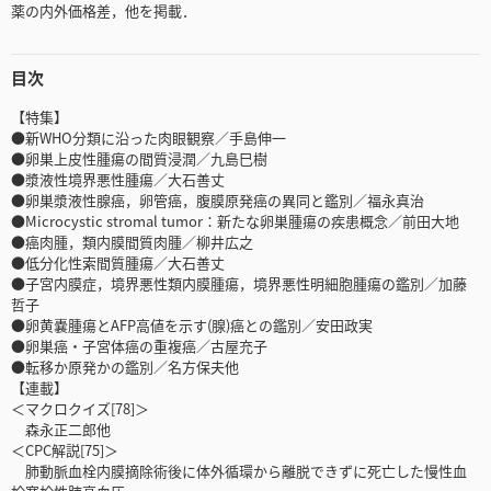
薬の内外価格差，他を掲載．
目次
【特集】
●新WHO分類に沿った肉眼観察／手島伸一
●卵巣上皮性腫瘍の間質浸潤／九島巳樹
●漿液性境界悪性腫瘍／大石善丈
●卵巣漿液性腺癌，卵管癌，腹膜原発癌の異同と鑑別／福永真治
●Microcystic stromal tumor：新たな卵巣腫瘍の疾患概念／前田大地
●癌肉腫，類内膜間質肉腫／柳井広之
●低分化性索間質腫瘍／大石善丈
●子宮内膜症，境界悪性類内膜腫瘍，境界悪性明細胞腫瘍の鑑別／加藤
哲子
●卵黄嚢腫瘍とAFP高値を示す(腺)癌との鑑別／安田政実
●卵巣癌・子宮体癌の重複癌／古屋充子
●転移か原発かの鑑別／名方保夫他
【連載】
＜マクロクイズ[78]＞
森永正二郎他
＜CPC解説[75]＞
肺動脈血栓内膜摘除術後に体外循環から離脱できずに死亡した慢性血