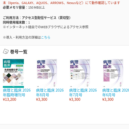
末（Xperia、GALAXY、AQUOS、ARROWS、Nexusなど）にて動作確認しています
必要メモリ容量
150 MB以上
ご利用方法
アクセス型配信サービス（買切型）
同時使用端末数
1
※インターネット経由でのWEBブラウザによるアクセス参照
※導入・利用方法の詳細は
こちら
巻号一覧
病理と臨床 2026
病理と臨床 2026
病理と臨床 2026
病理と臨床 202
年臨時増刊号
年8月号
年7月号
年6月号
¥13,200
¥3,300
¥3,300
¥3,300