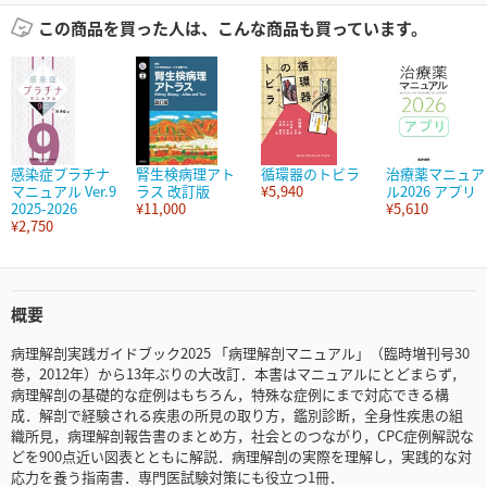
この商品を買った人は、こんな商品も買っています。
感染症プラチナ
腎生検病理アト
循環器のトビラ
治療薬マニュア
マニュアル Ver.9
ラス 改訂版
¥5,940
ル2026 アプリ
2025-2026
¥11,000
¥5,610
¥2,750
概要
病理解剖実践ガイドブック2025 「病理解剖マニュアル」（臨時増刊号30
巻，2012年）から13年ぶりの大改訂．本書はマニュアルにとどまらず，
病理解剖の基礎的な症例はもちろん，特殊な症例にまで対応できる構
成．解剖で経験される疾患の所見の取り方，鑑別診断，全身性疾患の組
織所見，病理解剖報告書のまとめ方，社会とのつながり，CPC症例解説な
どを900点近い図表とともに解説．病理解剖の実際を理解し，実践的な対
応力を養う指南書．専門医試験対策にも役立つ1冊．