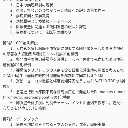
1．日本の病理解剖の現状
2．患者，社会とのつながり－ご遺族への説明の重要性－
3．病理解剖と医学教育
4．剖検輯報と剖検情報データベース
5．医療安全に関連する死因調査の現状と課題
6．異状死について，法医学の関わり
第6部 CPC症例解説
1．大血管を冒し脳静脈血栓症に類似する臨床像を呈した血管内増殖
の顕著な大細胞型B細胞性リンパ腫の1剖検例
2．多発血管炎性肉芽腫症を合併し，心不全悪化で死亡した陳旧性心
筋梗塞の1剖検例
3．播種性クリプトコッカス症を含む日和見感染症の原因と考えられ
たACTH産生下垂体神経内分泌腫瘍を解剖にて同定しえた1例
4．運動ニューロン徴候と軽度認知障害を呈したALS/FTLD-TDPの1剖
検例
5．急速進行性の原因不明な肺高血圧症で発症したPulmonary tumor
thrombotic microangiopathyの1剖検例
6．胸腺腫合併肺癌に免疫チェックポイント阻害剤を投与し，筋炎・
心筋炎を発症した1剖検例
第7部 データブック
1．病理解剖に参考となる日本人の身長，体重，臓器重量