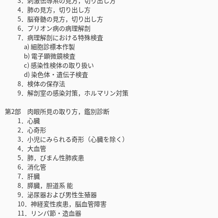
3．刺激伝導系の見方，切り出し方
4．肺の見方，切り出し方
5．脳脊髄の見方，切り出し方
6．プリオン病の病理解剖
7．病理解剖における特殊検査
a) 細胞診標本作製
b) 電子顕微鏡検査
c) 感染性検体の取り扱い
d) 染色体・遺伝子検査
8．検体の保存法
9．解剖室の感染対策，ホルマリン対策
第2部 肉眼所見の取り方，鑑別診断
1．心臓
2．心奇形
3．小児にみられる奇形（心臓を除く）
4．大血管
5．肺，びまん性肺疾患
6．消化管
7．肝臓
8．膵臓，胆道系 能
9．泌尿器および男性生殖器
10．神経変性疾患，脳血管障害
11．リンパ節・造血器