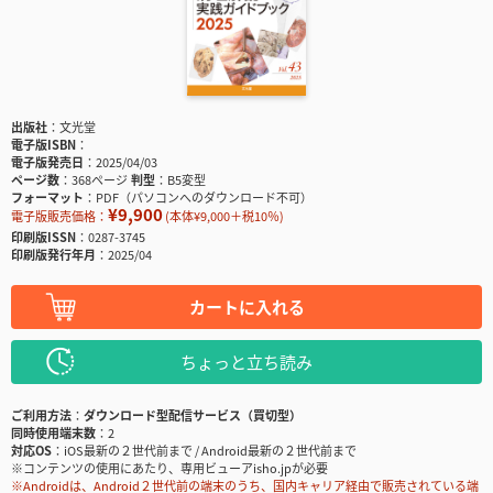
出版社
文光堂
電子版ISBN
電子版発売日
2025/04/03
ページ数
368ページ
判型
B5変型
フォーマット
PDF（パソコンへのダウンロード不可）
¥9,900
電子版販売価格：
(本体¥9,000＋税10％)
印刷版ISSN
0287-3745
印刷版発行年月
2025/04
カートに入れる
ちょっと立ち読み
ご利用方法
ダウンロード型配信サービス（買切型）
同時使用端末数
2
対応OS
iOS最新の２世代前まで / Android最新の２世代前まで
※コンテンツの使用にあたり、専用ビューアisho.jpが必要
※Androidは、Android２世代前の端末のうち、国内キャリア経由で販売されている端