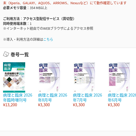
末（Xperia、GALAXY、AQUOS、ARROWS、Nexusなど）にて動作確認しています
必要メモリ容量
354 MB以上
ご利用方法
アクセス型配信サービス（買切型）
同時使用端末数
1
※インターネット経由でのWEBブラウザによるアクセス参照
※導入・利用方法の詳細は
こちら
巻号一覧
病理と臨床 2026
病理と臨床 2026
病理と臨床 2026
病理と臨床 202
年臨時増刊号
年8月号
年7月号
年6月号
¥13,200
¥3,300
¥3,300
¥3,300