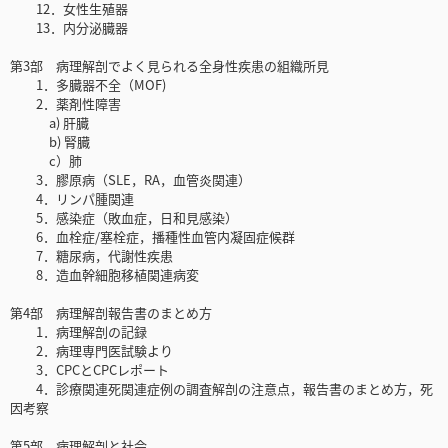
12．女性生殖器
13．内分泌臓器
第3部 病理解剖でよく見られる全身性疾患の組織所見
1．多臓器不全（MOF)
2．薬剤性障害
a) 肝臓
b) 腎臓
c）肺
3．膠原病（SLE，RA，血管炎関連）
4．リンパ腫関連
5．感染症（敗血症，日和見感染）
6．血栓症/塞栓症，播種性血管内凝固症候群
7．糖尿病，代謝性疾患
8．造血幹細胞移植関連病変
第4部 病理解剖報告書のまとめ方
1．病理解剖の記録
2．病理専門医試験より
3．CPCとCPCレポート
4．診療関連死関連症例の調査解剖の注意点，報告書のまとめ方，死
因考察
第5部 病理解剖と社会