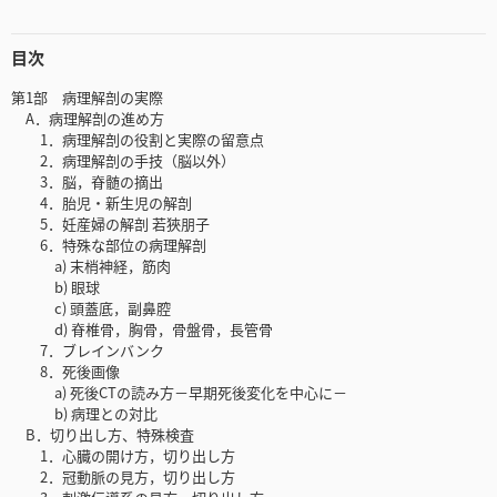
目次
第1部 病理解剖の実際
A．病理解剖の進め方
1．病理解剖の役割と実際の留意点
2．病理解剖の手技（脳以外）
3．脳，脊髄の摘出
4．胎児・新生児の解剖
5．妊産婦の解剖 若狹朋子
6．特殊な部位の病理解剖
a) 末梢神経，筋肉
b) 眼球
c) 頭蓋底，副鼻腔
d) 脊椎骨，胸骨，骨盤骨，長管骨
7．ブレインバンク
8．死後画像
a) 死後CTの読み方－早期死後変化を中心に－
b) 病理との対比
B．切り出し方、特殊検査
1．心臓の開け方，切り出し方
2．冠動脈の見方，切り出し方