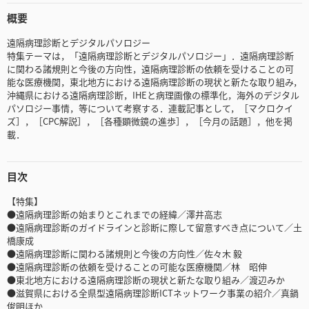
概要
遠隔病理診断とデジタルパソロジー
特集テーマは，「遠隔病理診断とデジタルパソロジー」．遠隔病理診断
に関わる諸規則と今後の方向性，遠隔病理診断の依頼を受けることの可
能な医療機関，東北地方における遠隔病理診断の現状と新たな取り組み，
沖縄県における遠隔病理診断，IHEと病理画像の標準化，海外のデジタル
パソロジー事情，等について考察する．連載記事として，［マクロクイ
ズ］，［CPC解説］，［各種顕微鏡の進歩］，［今月の話題］，他を掲
載．
目次
【特集】
●遠隔病理診断の始まりとこれまでの経緯／澤井高志
●遠隔病理診断のガイドラインと診断に際して留意すべき点について／土
橋康成
●遠隔病理診断に関わる諸規則と今後の方向性／佐々木 毅
●遠隔病理診断の依頼を受けることの可能な医療機関／林 昭伸
●東北地方における遠隔病理診断の現状と新たな取り組み／渡辺みか
●滋賀県における全県型遠隔病理診断ICTネットワーク事業の紹介／真鍋
俊明ほか