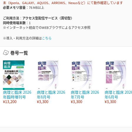
末（Xperia、GALAXY、AQUOS、ARROWS、Nexusなど）にて動作確認しています
必要メモリ容量
76 MB以上
ご利用方法
アクセス型配信サービス（買切型）
同時使用端末数
1
※インターネット経由でのWEBブラウザによるアクセス参照
※導入・利用方法の詳細は
こちら
巻号一覧
病理と臨床 2026
病理と臨床 2026
病理と臨床 2026
病理と臨床 202
年臨時増刊号
年8月号
年7月号
年6月号
¥13,200
¥3,300
¥3,300
¥3,300