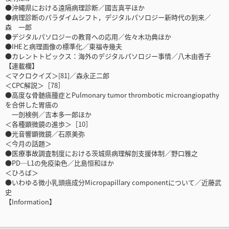
●沖縄県における遠隔病理診断／國吉真平ほか
●病理診断のパラダイムシフト，デジタルパソロジー新時代の到来／
森 一郎
●デジタルパソロジーの教育への応用／佐々木功典ほか
●IHEと病理画像の標準化／東福寺幾夫
●カレントトピックス：海外のデジタルパソロジー事情／八木由香子
【連載欄】
＜マクロクイズ＞[81]／森永正二郎
＜CPC解説＞［78］
●高度な骨髄癌腫症とPulmonary tumor thrombotic microangiopathy
を合併した胃癌の
一剖検例／吉本多一郎ほか
＜各種顕微鏡の進歩＞［10］
●光音響顕微鏡／石原美弥
＜今月の話題＞
●医療事故調査制度における茨城県病理解剖支援体制／野口雅之
●PD─L1の免疫染色／比島恒和ほか
＜ひろば＞
●いわゆる微小乳頭癌成分Micropapillary componentについて／近藤武
史
【Information】