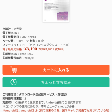
出版社
文光堂
電子版ISBN
電子版発売日
2021/09/13
ページ数
108ページ
判型
B5変
フォーマット
PDF（パソコンへのダウンロード不可）
¥3,190
電子版販売価格：
(本体¥2,900＋税10％)
印刷版ISSN
0287-3745
印刷版発行年月
2016/01
カートに入れる
ちょっと立ち読み
ご利用方法
ダウンロード型配信サービス（買切型）
同時使用端末数
2
対応OS
iOS最新の２世代前まで / Android最新の２世代前まで
※コンテンツの使用にあたり、専用ビューアisho.jpが必要
※Androidは、Android２世代前の端末のうち、国内キャリア経由で販売されている端