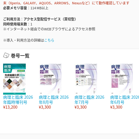
末（Xperia、GALAXY、AQUOS、ARROWS、Nexusなど）にて動作確認しています
必要メモリ容量
114 MB以上
ご利用方法
アクセス型配信サービス（買切型）
同時使用端末数
1
※インターネット経由でのWEBブラウザによるアクセス参照
※導入・利用方法の詳細は
こちら
巻号一覧
病理と臨床 2026
病理と臨床 2026
病理と臨床 2026
病理と臨床 202
年臨時増刊号
年8月号
年7月号
年6月号
¥13,200
¥3,300
¥3,300
¥3,300