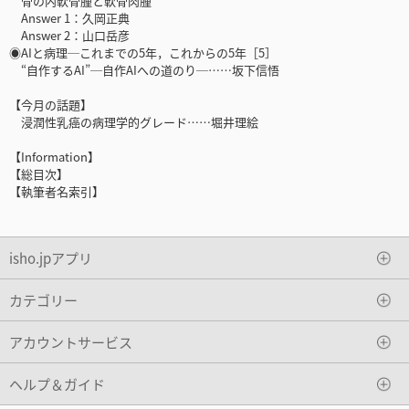
骨の内軟骨腫と軟骨肉腫
Answer 1：久岡正典
Answer 2：山口岳彦
◉AIと病理─これまでの5年，これからの5年［5］
“自作するAI”─自作AIへの道のり─……坂下信悟
【今月の話題】
浸潤性乳癌の病理学的グレード……堀井理絵
【Information】
【総目次】
【執筆者名索引】
isho.jpアプリ
カテゴリー
アカウントサービス
ヘルプ＆ガイド