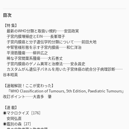
目次
【特 集】
最新のWHO分類と取扱い規約……安田政実
子宮内膜増殖症とEIN……長峯理子
子宮内膜癌と分子遺伝学的分類について……前田大地
中腎管様形態を示す子宮内膜癌……和仁洋治
平滑筋腫瘍……柳井広之
稀な子宮間葉系腫瘍……大石善丈
子宮内膜癌のゲノム異常と治療法……安永昌史
カスタムがん遺伝子パネルを用いた子宮体癌の統合分子病理診断……
谷本昭英
【速報解説！ここが変わった】
「WHO Classification of Tumours, 5th Edition, Paediatric Tumours」
改訂ポイント……大喜多 肇
【連 載】
◉マクロクイズ［176］
安岡弘直
◉鑑別の森［27］