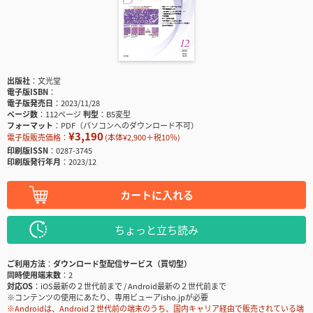
出版社
文光堂
電子版ISBN
電子版発売日
2023/11/28
ページ数
112ページ
判型
B5変型
フォーマット
PDF（パソコンへのダウンロード不可）
¥3,190
電子版販売価格：
(本体¥2,900＋税10％)
印刷版ISSN
0287-3745
印刷版発行年月
2023/12
カートに入れる
ちょっと立ち読み
ご利用方法
ダウンロード型配信サービス（買切型）
同時使用端末数
2
対応OS
iOS最新の２世代前まで / Android最新の２世代前まで
※コンテンツの使用にあたり、専用ビューアisho.jpが必要
※Androidは、Android２世代前の端末のうち、国内キャリア経由で販売されている端