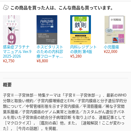
この商品を買った人は、こんな商品も買っています。
感染症プラチナ
ホスピタリスト
内科レジデント
小児腫瘍
マニュアル Ver.9
のための内科診
の鉄則 第4版
¥22,000
2025-2026
療フローチャ...
¥5,280
¥2,750
¥8,800
概要
子宮Ⅱ―子宮体部― 特集テーマは「子宮Ⅱ―子宮体部―」．最新のWHO
分類と取扱い規約／子宮内膜増殖症とEIN／子宮内膜癌と分子遺伝学的分
類について／中腎管様形態を示す子宮内膜癌／平滑筋腫瘍／稀な子宮間
葉系腫瘍／子宮内膜癌のゲノム異常と治療法／カスタムがん遺伝子パネ
ルを用いた子宮体癌の統合分子病理診断 を取り上げる．連載記事として
［マクロクイズ］，［鑑別の森］他，また，［速報解説！ここが変わっ
た］，［今月の話題］，を掲載．