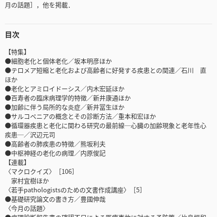
月の話題］，他を掲載．
目次
【特集】
●細胞老化と個体老化／坂本明彦ほか
●テロメア短縮と老化および高齢者に好発する疾患との関連／石川 直
ほか
●老化とアミロイドーシス／内木宏延ほか
●百寿者の臨床病理学的特徴／新井康通ほか
●加齢に伴う局所的な炎症／新井冨生ほか
●サルコペニアの概念とその診断方法／重本和宏ほか
●循環器疾患と老化に関わる研究の最前線─心臓の加齢現象と老年性心
疾患─／沢辺元司
●高齢者の肺疾患の特徴／熊坂利夫
●中枢神経の老化の病理／内原俊記
【連載】
〈マクロクイズ〉［106］
家村宜樹ほか
〈若手pathologistsのための文書作成講座〉［5］
●基礎研究論文の書き方／豊國伸哉
〈今月の話題〉