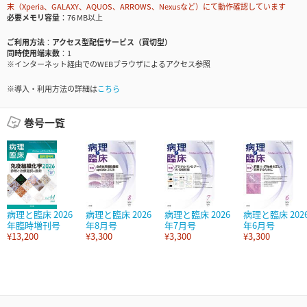
末（Xperia、GALAXY、AQUOS、ARROWS、Nexusなど）にて動作確認しています
必要メモリ容量
76 MB以上
ご利用方法
アクセス型配信サービス（買切型）
同時使用端末数
1
※インターネット経由でのWEBブラウザによるアクセス参照
※導入・利用方法の詳細は
こちら
巻号一覧
病理と臨床 2026
病理と臨床 2026
病理と臨床 2026
病理と臨床 202
年臨時増刊号
年8月号
年7月号
年6月号
¥13,200
¥3,300
¥3,300
¥3,300