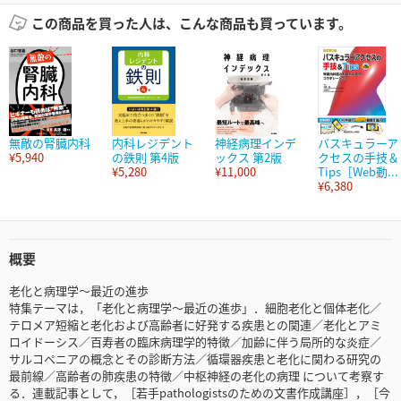
この商品を買った人は、こんな商品も買っています。
無敵の腎臓内科
内科レジデント
神経病理インデ
バスキュラーア
¥5,940
の鉄則 第4版
ックス 第2版
クセスの手技＆
¥5,280
¥11,000
Tips［Web動...
¥6,380
概要
老化と病理学～最近の進歩
特集テーマは，「老化と病理学～最近の進歩」．細胞老化と個体老化／
テロメア短縮と老化および高齢者に好発する疾患との関連／老化とアミ
ロイドーシス／百寿者の臨床病理学的特徴／加齢に伴う局所的な炎症／
サルコペニアの概念とその診断方法／循環器疾患と老化に関わる研究の
最前線／高齢者の肺疾患の特徴／中枢神経の老化の病理 について考察す
る．連載記事として，［若手pathologistsのための文書作成講座］，［今