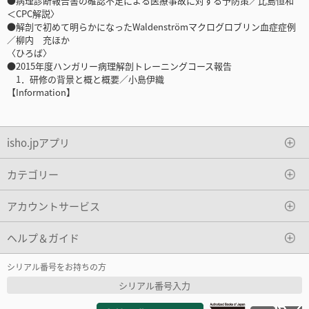
●病理診断報告書の確認不足による医療事故に対する予防策／比島恒和
＜CPC解説〉
●解剖で初めて明らかになったWaldenströmマクログロブリン血症症例
／柳内 充ほか
〈ひろば〉
●2015年度ハンガリー病理解剖トレーニングコース報告
1．研修の背景と概と概要／小島伊織
【Information】
isho.jpアプリ
カテゴリー
アカウントサービス
ヘルプ＆ガイド
シリアル番号をお持ちの方
シリアル番号入力