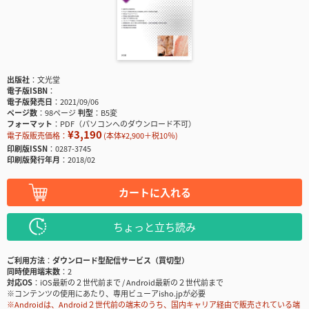
出版社
文光堂
電子版ISBN
電子版発売日
2021/09/06
ページ数
98ページ
判型
B5変
フォーマット
PDF（パソコンへのダウンロード不可）
¥3,190
電子版販売価格：
(本体¥2,900＋税10％)
印刷版ISSN
0287-3745
印刷版発行年月
2018/02
カートに入れる
ちょっと立ち読み
ご利用方法
ダウンロード型配信サービス（買切型）
同時使用端末数
2
対応OS
iOS最新の２世代前まで / Android最新の２世代前まで
※コンテンツの使用にあたり、専用ビューアisho.jpが必要
※Androidは、Android２世代前の端末のうち、国内キャリア経由で販売されている端