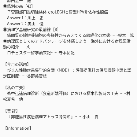
原田憲一 他
◉鑑別の森［43］
子宮頸部円錐切除検体でのLEGHと胃型HPV非依存性腺癌
Answer 1：川上 史
Answer 2：美山 優
◉病理学基礎研究の最前線［8］
癌間質の線維芽細胞の多様性からみえてくる線維化の本態……榎本 篤
◉病理医としてのアドバンテージを体感しよう―海外における病理医活
動の紹介―［4］
ロチェスター留学顛末記……寺本祐記
【今月の話題】
びまん性肺疾患集学的合議（MDD）：評価提供料の保険収載申請と認
定医制度……谷野美智枝
【私の工夫】
術中迅速病理診断（食道断端評価）における標本作製時の工夫……村
松夏希 他
【書 評】
『非腫瘍性疾患病理アトラス骨関節』……小山 貴
【Information】