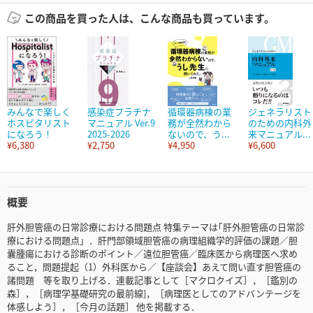
この商品を買った人は、こんな商品も買っています。
みんなで楽しく
感染症プラチナ
循環器病棟の業
ジェネラリスト
ホスピタリスト
マニュアル Ver.9
務が全然わから
のための内科外
になろう！
2025-2026
ないので、う...
来マニュアル...
¥6,380
¥2,750
¥4,950
¥6,600
概要
肝外胆管癌の日常診療における問題点 特集テーマは｢肝外胆管癌の日常診
療における問題点」．肝門部領域胆管癌の病理組織学的評価の課題／胆
囊腫瘍における診断のポイント／遠位胆管癌／臨床医から病理医へ求め
ること，問題提起（1）外科医から／【座談会】あえて問い直す胆管癌の
諸問題 等を取り上げる．連載記事として［マクロクイズ］，［鑑別の
森］，［病理学基礎研究の最前線]，［病理医としてのアドバンテージを
体感しよう］，［今月の話題］ 他を掲載する．