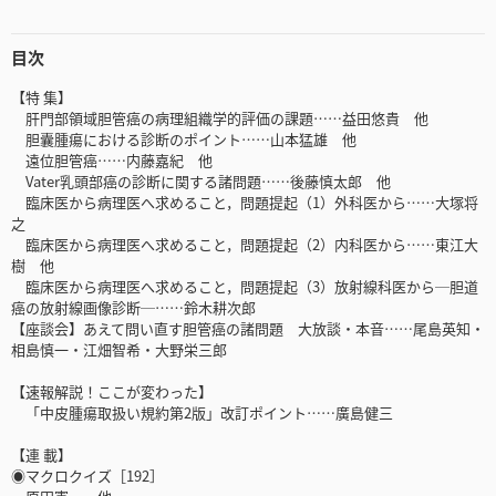
目次
【特 集】
肝門部領域胆管癌の病理組織学的評価の課題……益田悠貴 他
胆囊腫瘍における診断のポイント……山本猛雄 他
遠位胆管癌……内藤嘉紀 他
Vater乳頭部癌の診断に関する諸問題……後藤慎太郎 他
臨床医から病理医へ求めること，問題提起（1）外科医から……大塚将
之
臨床医から病理医へ求めること，問題提起（2）内科医から……東江大
樹 他
臨床医から病理医へ求めること，問題提起（3）放射線科医から─胆道
癌の放射線画像診断─……鈴木耕次郎
【座談会】あえて問い直す胆管癌の諸問題 大放談・本音……尾島英知・
相島慎一・江畑智希・大野栄三郎
【速報解説！ここが変わった】
「中皮腫瘍取扱い規約第2版」改訂ポイント……廣島健三
【連 載】
◉マクロクイズ［192］