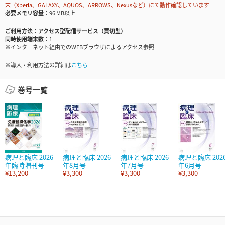
末（Xperia、GALAXY、AQUOS、ARROWS、Nexusなど）にて動作確認しています
必要メモリ容量
96 MB以上
ご利用方法
アクセス型配信サービス（買切型）
同時使用端末数
1
※インターネット経由でのWEBブラウザによるアクセス参照
※導入・利用方法の詳細は
こちら
巻号一覧
病理と臨床 2026
病理と臨床 2026
病理と臨床 2026
病理と臨床 202
年臨時増刊号
年8月号
年7月号
年6月号
¥13,200
¥3,300
¥3,300
¥3,300