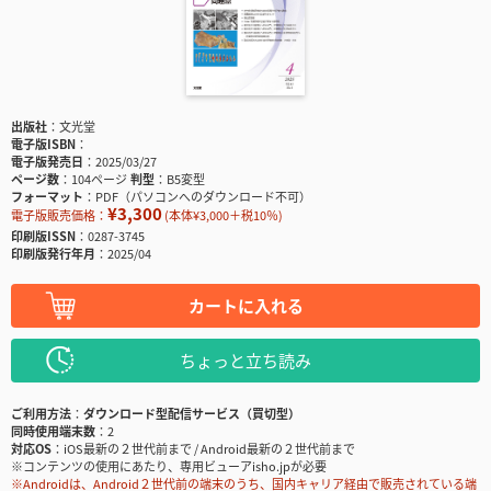
出版社
文光堂
電子版ISBN
電子版発売日
2025/03/27
ページ数
104ページ
判型
B5変型
フォーマット
PDF（パソコンへのダウンロード不可）
¥3,300
電子版販売価格：
(本体¥3,000＋税10％)
印刷版ISSN
0287-3745
印刷版発行年月
2025/04
カートに入れる
ちょっと立ち読み
ご利用方法
ダウンロード型配信サービス（買切型）
同時使用端末数
2
対応OS
iOS最新の２世代前まで / Android最新の２世代前まで
※コンテンツの使用にあたり、専用ビューアisho.jpが必要
※Androidは、Android２世代前の端末のうち、国内キャリア経由で販売されている端