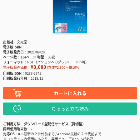
出版社
文光堂
電子版ISBN
電子版発売日
2021/09/20
ページ数
114ページ
判型
B5変
フォーマット
PDF（パソコンへのダウンロード不可）
¥3,080
電子版販売価格：
(本体¥2,800＋税10％)
印刷版ISSN
0287-3745
印刷版発行年月
2015/11
カートに入れる
ちょっと立ち読み
ご利用方法
ダウンロード型配信サービス（買切型）
同時使用端末数
2
対応OS
iOS最新の２世代前まで / Android最新の２世代前まで
※コンテンツの使用にあたり、専用ビューアisho.jpが必要