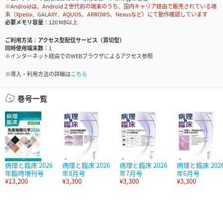
※Androidは、Android２世代前の端末のうち、国内キャリア経由で販売されている端
末（Xperia、GALAXY、AQUOS、ARROWS、Nexusなど）にて動作確認しています
必要メモリ容量
120 MB以上
ご利用方法
アクセス型配信サービス（買切型）
同時使用端末数
1
※インターネット経由でのWEBブラウザによるアクセス参照
※導入・利用方法の詳細は
こちら
巻号一覧
病理と臨床 2026
病理と臨床 2026
病理と臨床 2026
病理と臨床 202
年臨時増刊号
年8月号
年7月号
年6月号
¥13,200
¥3,300
¥3,300
¥3,300