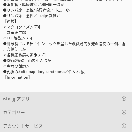
●消化管・膵臓病変／和田龍一ほか
●リンパ節：良性/境界病変／小島 勝
●リンパ節：悪性／中村直哉ほか
【連載】
＜マクロクイズ＞[79]
森永正二郎
＜CPC解説＞[76]
●肝破裂による出血性ショックを呈した顕微鏡的多発血管炎の一例／香
月奈穂美ほか
＜各種顕微鏡の進歩＞[8]
●X線顕微鏡／山内和人ほか
＜今月の話題＞
●乳腺のSolid papillary carcinoma／佐々木 毅
【Information】
isho.jpアプリ
カテゴリー
アカウントサービス