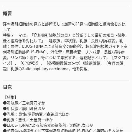
概要
穿刺吸引細胞診の見方と診断そして最新の知見～細胞像と組織像を対比
して
特集テーマは，「穿刺吸引細胞診の見方と診断そして最新の知見～細胞
像と組織像を対比して」．唾液腺，甲状腺，乳腺：良性/境界病変，乳
腺：悪性，EBUS-TBNAによる肺病変の細胞診，超音波内視鏡ガイド下穿
刺吸引細胞診(EUS-FNAC)，消化管・膵臓病変，リンパ節：良性/境界病
変，リンパ節：悪性，等について考察する．連載記事として，［マクロク
イズ］，［CPC解説］，［各種顕微鏡の進歩］X線顕微鏡，［今月の話
題］乳腺のSolid papillary carcinoma，他を掲載．
目次
【特集】
●唾液腺／三宅真司ほか
●甲状腺／廣川満良ほか
●乳腺：良性/境界病変／森谷卓也ほか
●乳腺：悪性／土屋眞一ほか
●EBUS-TBNAによる肺病変の細胞診／羽場礼次ほか
●超音波内視鏡ガイド下穿刺吸引細胞診(EUS-FNAC)／奥野のぞみほか