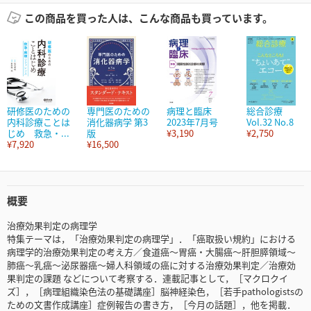
この商品を買った人は、こんな商品も買っています。
研修医のための
専門医のための
病理と臨床
総合診療
内科診療ことは
消化器病学 第3
2023年7月号
Vol.32 No.8
じめ 救急・...
版
¥3,190
¥2,750
¥7,920
¥16,500
概要
治療効果判定の病理学
特集テーマは，「治療効果判定の病理学」．「癌取扱い規約」における
病理学的治療効果判定の考え方／食道癌～胃癌・大腸癌～肝胆膵領域～
肺癌～乳癌～泌尿器癌～婦人科領域の癌に対する治療効果判定／治療効
果判定の課題 などについて考察する．連載記事として，［マクロクイ
ズ］，［病理組織染色法の基礎講座］脳神経染色，［若手pathologistsの
ための文書作成講座］症例報告の書き方，［今月の話題］，他を掲載．