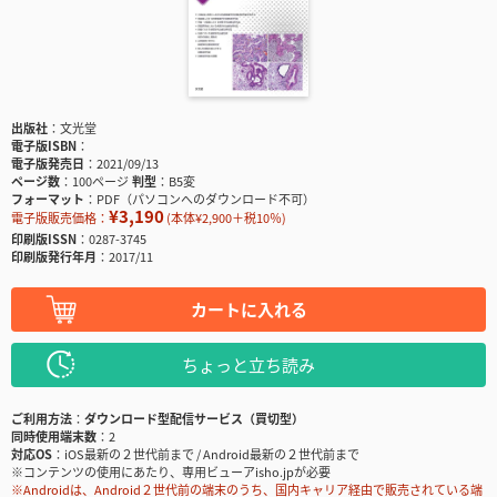
出版社
文光堂
電子版ISBN
電子版発売日
2021/09/13
ページ数
100ページ
判型
B5変
フォーマット
PDF（パソコンへのダウンロード不可）
¥3,190
電子版販売価格：
(本体¥2,900＋税10％)
印刷版ISSN
0287-3745
印刷版発行年月
2017/11
カートに入れる
ちょっと立ち読み
ご利用方法
ダウンロード型配信サービス（買切型）
同時使用端末数
2
対応OS
iOS最新の２世代前まで / Android最新の２世代前まで
※コンテンツの使用にあたり、専用ビューアisho.jpが必要
※Androidは、Android２世代前の端末のうち、国内キャリア経由で販売されている端