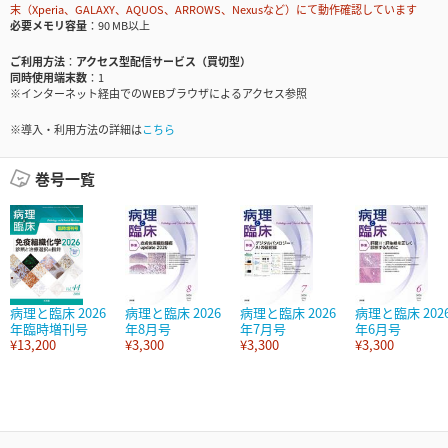
末（Xperia、GALAXY、AQUOS、ARROWS、Nexusなど）にて動作確認しています
必要メモリ容量
90 MB以上
ご利用方法
アクセス型配信サービス（買切型）
同時使用端末数
1
※インターネット経由でのWEBブラウザによるアクセス参照
※導入・利用方法の詳細は
こちら
巻号一覧
病理と臨床 2026
病理と臨床 2026
病理と臨床 2026
病理と臨床 202
年臨時増刊号
年8月号
年7月号
年6月号
¥13,200
¥3,300
¥3,300
¥3,300