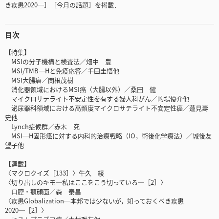
き疾患2020─］［今月の話題］を掲載．
目次
【特集】
MSIの分子機構と検査法／畑中 豊
MSI/TMB─Hと免疫応答／千田圭悟他
MSI大腸癌／関根茂樹
消化器領域におけるMSI癌（大腸以外）／桑田 健
マイクロサテライト不安定性を有する婦人科がん／的場優介他
泌尿器科領域における高頻度マイクロサテライト不安定性癌／蓮見壽
史他
Lynch症候群／赤木 究
MSI─H固形癌に対する内科的治療戦略（IO，術後化学療法）／城後友
望子他
【連載】
〈マクロクイズ［133］〉牛久 綾
〈切り出しのキモ─私はここをこう切っている─［2］〉
口腔・顎顔面／森 泰昌
〈疾患Globalization─本邦では少ないが，知っておくべき疾患
2020─［2］〉