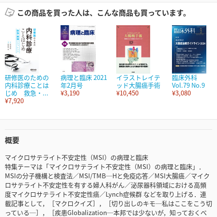
この商品を買った人は、こんな商品も買っています。
研修医のための
病理と臨床 2021
イラストレイテ
臨床外科
内科診療ことは
年2月号
ッド大腸癌手術
Vol.79 No.9
じめ 救急・...
¥3,190
¥10,450
¥3,080
¥7,920
概要
マイクロサテライト不安定性（MSI）の病理と臨床
特集テーマは「マイクロサテライト不安定性（MSI）の病理と臨床」．
MSIの分子機構と検査法／MSI/TMB─Hと免疫応答／MSI大腸癌／マイク
ロサテライト不安定性を有する婦人科がん／泌尿器科領域における高頻
度マイクロサテライト不安定性癌／Lynch症候群 などを取り上げる．連
載記事として，［マクロクイズ］，［切り出しのキモ─私はここをこう切
っている─］，［疾患Globalization─本邦では少ないが，知っておくべ