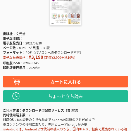
出版社
文光堂
電子版ISBN
電子版発売日
2021/08/30
ページ数
80ページ
判型
B5変
フォーマット
PDF（パソコンへのダウンロード不可）
¥3,190
電子版販売価格：
(本体¥2,900＋税10％)
印刷版ISSN
0287-3745
印刷版発行年月
2020/05
カートに入れる
ちょっと立ち読み
ご利用方法
ダウンロード型配信サービス（買切型）
同時使用端末数
2
対応OS
iOS最新の２世代前まで / Android最新の２世代前まで
※コンテンツの使用にあたり、専用ビューアisho.jpが必要
※Androidは、Android２世代前の端末のうち、国内キャリア経由で販売されている端