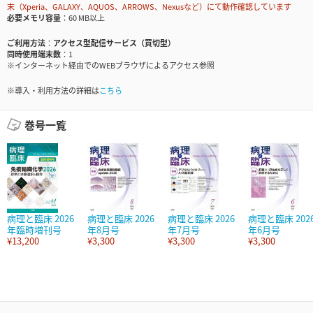
末（Xperia、GALAXY、AQUOS、ARROWS、Nexusなど）にて動作確認しています
必要メモリ容量
60 MB以上
ご利用方法
アクセス型配信サービス（買切型）
同時使用端末数
1
※インターネット経由でのWEBブラウザによるアクセス参照
※導入・利用方法の詳細は
こちら
巻号一覧
病理と臨床 2026
病理と臨床 2026
病理と臨床 2026
病理と臨床 202
年臨時増刊号
年8月号
年7月号
年6月号
¥13,200
¥3,300
¥3,300
¥3,300