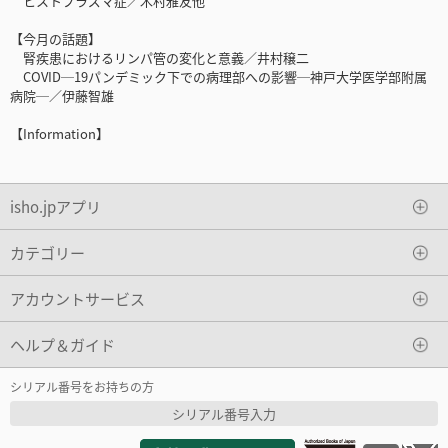
ヒストプラズマ症／木村雅友他
【今月の話題】
腎疾患におけるリンパ管の変化と意義／井村穣二
COVID─19パンデミック下での病理部への影響─神戸大学医学部附属
病院─／伊藤智雄
【Information】
isho.jpアプリ
カテゴリー
アカウントサービス
ヘルプ＆ガイド
シリアル番号をお持ちの方
シリアル番号入力