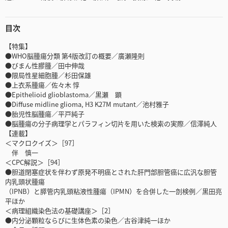
目次
【特集】
●WHO脳腫瘍分類 第4版改訂の概要／廣瀬隆則
●びまん性膠腫／田中伸哉
●限局性星細胞腫／杉田保雄
●上衣系腫瘍／佐々木 惇
●Epithelioid glioblastoma／黒瀬 顕
●Diffuse midline glioma, H3 K27M mutant／池村雅子
●胎児性脳腫瘍／平戸純子
●脳腫瘍の分子病理学とパラフィン切片を用いた検索の実際／信澤純人
【連載】
＜マクロクイズ＞［97］
伴 慎一
＜CPC解説＞［94］
●胆道閉塞症状を伴わず原発不明癌とされた肝門部胆管癌に広汎な胆管
内乳頭状腫瘍
（IPNB）と膵管内乳頭粘液性腫瘍（IPMN）を合併した一剖検例／黒田亮
平ほか
＜病理組織染色法の基礎講座＞［2］
●内分泌顆粒ならびに生体色素の染色／古谷津純一ほか