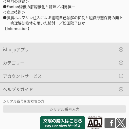
＜今月の話題＞
●Fontan術後の肝線維化と肝癌／相島慎一
＜病理技術＞
●膵臓ホルマリン注入による組織自己融解の抑制と組織形態保持の向上
─病理解剖検体を用いた検討─／松田陽子ほか
【Information】
isho.jpアプリ
カテゴリー
アカウントサービス
ヘルプ＆ガイド
シリアル番号をお持ちの方
シリアル番号入力