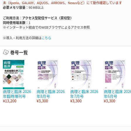
末（Xperia、GALAXY、AQUOS、ARROWS、Nexusなど）にて動作確認しています
必要メモリ容量
90 MB以上
ご利用方法
アクセス型配信サービス（買切型）
同時使用端末数
1
※インターネット経由でのWEBブラウザによるアクセス参照
※導入・利用方法の詳細は
こちら
巻号一覧
病理と臨床 2026
病理と臨床 2026
病理と臨床 2026
病理と臨床 202
年臨時増刊号
年8月号
年7月号
年6月号
¥13,200
¥3,300
¥3,300
¥3,300