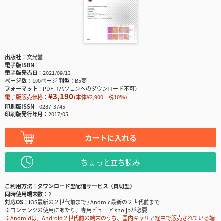
出版社
文光堂
電子版ISBN
電子版発売日
2021/09/13
ページ数
100ページ
判型
B5変
フォーマット
PDF（パソコンへのダウンロード不可）
¥3,190
電子版販売価格：
(本体¥2,900＋税10％)
印刷版ISSN
0287-3745
印刷版発行年月
2017/05
カートに入れる
ちょっと立ち読み
ご利用方法
ダウンロード型配信サービス（買切型）
同時使用端末数
2
対応OS
iOS最新の２世代前まで / Android最新の２世代前まで
※コンテンツの使用にあたり、専用ビューアisho.jpが必要
※Androidは、Android２世代前の端末のうち、国内キャリア経由で販売されている端