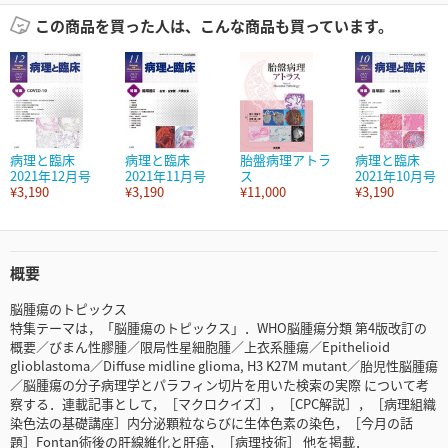
この商品を買った人は、こんな商品も買っています。
病理と臨床
病理と臨床
胎盤病理アトラ
病理と臨床
2021年12月号
2021年11月号
ス
2021年10月号
¥3,190
¥3,190
¥11,000
¥3,190
概要
脳腫瘍のトピックス
特集テーマは，「脳腫瘍のトピックス」．WHO脳腫瘍分類 第4版改訂の
概要／びまん性膠腫／限局性星細胞腫／上衣系腫瘍／Epithelioid
glioblastoma／Diffuse midline glioma, H3 K27M mutant／胎児性脳腫瘍
／脳腫瘍の分子病理学とパラフィン切片を用いた検索の実際 について考
察する．連載記事として，［マクロクイズ］，［CPC解説］，［病理組織
染色法の基礎講座］内分泌顆粒ならびに生体色素の染色，［今月の話
題］Fontan術後の肝線維化と肝癌，［病理技術］ 他を掲載．