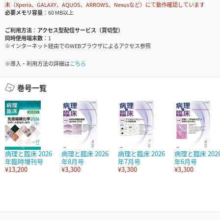
末（Xperia、GALAXY、AQUOS、ARROWS、Nexusなど）にて動作確認しています
必要メモリ容量
60 MB以上
ご利用方法
アクセス型配信サービス（買切型）
同時使用端末数
1
※インターネット経由でのWEBブラウザによるアクセス参照
※導入・利用方法の詳細は
こちら
巻号一覧
病理と臨床 2026
病理と臨床 2026
病理と臨床 2026
病理と臨床 202
年臨時増刊号
年8月号
年7月号
年6月号
¥13,200
¥3,300
¥3,300
¥3,300