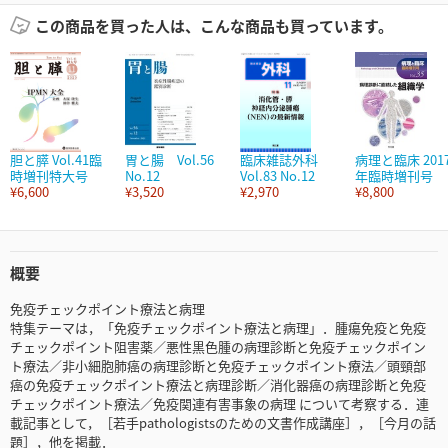
この商品を買った人は、こんな商品も買っています。
胆と膵 Vol.41臨
胃と腸 Vol.56
臨床雑誌外科
病理と臨床 201
時増刊特大号
No.12
Vol.83 No.12
年臨時増刊号
¥6,600
¥3,520
¥2,970
¥8,800
概要
免疫チェックポイント療法と病理
特集テーマは，「免疫チェックポイント療法と病理」．腫瘍免疫と免疫
チェックポイント阻害薬／悪性黒色腫の病理診断と免疫チェックポイン
ト療法／非小細胞肺癌の病理診断と免疫チェックポイント療法／頭頸部
癌の免疫チェックポイント療法と病理診断／消化器癌の病理診断と免疫
チェックポイント療法／免疫関連有害事象の病理 について考察する．連
載記事として，［若手pathologistsのための文書作成講座］，［今月の話
題］，他を掲載．