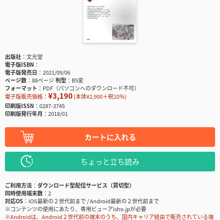
出版社
文光堂
電子版ISBN
電子版発売日
2021/09/06
ページ数
88ページ
判型
B5変
フォーマット
PDF（パソコンへのダウンロード不可）
¥3,190
電子版販売価格：
(本体¥2,900＋税10％)
印刷版ISSN
0287-3745
印刷版発行年月
2018/01
カートに入れる
ちょっと立ち読み
ご利用方法
ダウンロード型配信サービス（買切型）
同時使用端末数
2
対応OS
iOS最新の２世代前まで / Android最新の２世代前まで
※コンテンツの使用にあたり、専用ビューアisho.jpが必要
※Androidは、Android２世代前の端末のうち、国内キャリア経由で販売されている端