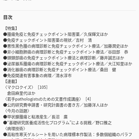
目次
【特集】
●腫瘍免疫と免疫チェックポイント阻害薬／久保輝文ほか
●免疫チェックポイント阻害薬の現状／吉村 清
●悪性黒色腫の病理診断と免疫チェックポイント療法／加藤潤史ほか
●非小細胞肺癌の病理診断と免疫チェックポイント療法／谷田部 恭
●頭頸部癌の免疫チェックポイント療法と病理診断／藤井誠志ほか
●泌尿器系腫瘍の病理診断と免疫チェックポイント療法／大江知里ほか
●消化器癌の病理診断と免疫チェックポイント療法／桑田 健
●免疫関連有害事象の病理／清水淳市
【連載】
〈マクロクイズ〉［105］
倉田麻里代ほか
〈若手pathologistsのための文書作成講座〉［4］
●公的研究費申請書・研究計画書の書き方／加藤洋人ほか
〈今月の話題〉
●甲状腺腫瘍と粘液産生／長沼 廣
●“基礎研究医養成活性化プログラム”による挑戦／野口雅之
〈病理技術〉
●高粘性寒天ゲルシートを用いた病理標本作製法：多数個組織のパラフ