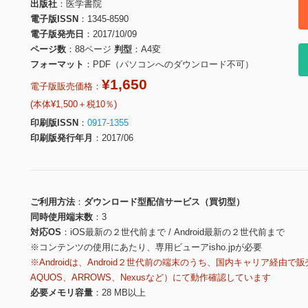
出版社
医学書院
電子版ISSN
1345-8590
電子版発売日
2017/10/09
ページ数
88ページ
判型
A4変
フォーマット
PDF（パソコンへのダウンロード不可）
¥1,650
電子版販売価格：
(本体¥1,500＋税10％)
印刷版ISSN
0917-1355
印刷版発行年月
2017/06
ご利用方法
ダウンロード型配信サービス（買切型）
同時使用端末数
3
対応OS
iOS最新の２世代前まで / Android最新の２世代前まで
※コンテンツの使用にあたり、専用ビューアisho.jpが必要
※Androidは、Android２世代前の端末のうち、国内キャリア経由で販
AQUOS、ARROWS、Nexusなど）にて動作確認しています
必要メモリ容量
28 MB以上