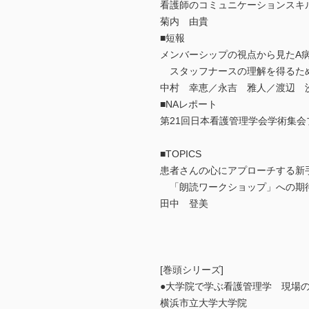
看護師のコミュニケーションスキ
菊内 由貴
■短報
メンバーシップの視点から見たA
スタッフナースの理解を得るた
中村 幸恵／永吉 雅人／渡辺 
■NAレポート
第21回日本看護管理学会学術集会
■TOPICS
患者さんの心にアプローチする新
「朗読ワークショップ」への期
田中 登美
[巻頭シリーズ]
●大学院で学ぶ看護管理学 現場の
横浜市立大学大学院