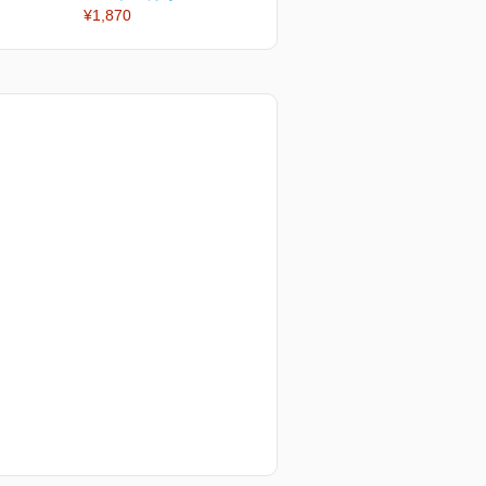
¥1,870
¥1,870
¥