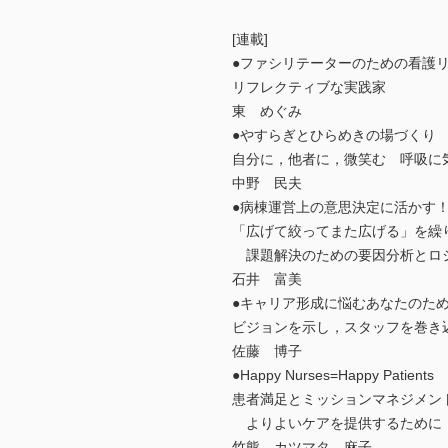
[連載]
●ファシリテーターのための看護リ
リフレクティブな実践家
東 めぐみ
●やすらぎとひらめきの場づくり 
自分に，他者に，微笑む 呼吸に
中野 民夫
●病棟運営上の意思決定に活かす！
「広げて絞ってまた広げる」を繰
課題解決のための要因分析とロ
石井 富美
●キャリア形成に悩むあなたのため
ビジョンを示し，スタッフを巻き
佐藤 博子
●Happy Nurses=Happy Pati
患者満足とミッションマネジメン
よりよいケアを提供するために
竹熊 カツマタ 麻子