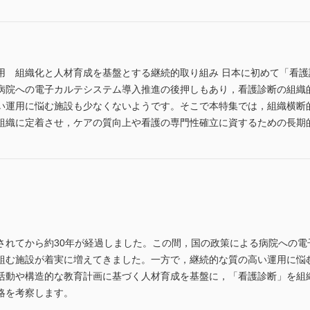
用 組織化と人材育成を基盤とする継続的取り組み 日本に初めて「看護
病院への電子カルテシステム導入推進の後押しもあり，看護診断の組織
い運用に悩む施設も少なくないようです。そこで本特集では，組織横断
組織に定着させ，ケアの質向上や看護の専門性確立に資するための長期
されてから約30年が経過しました。この間，国の政策による病院への電
組む施設が着実に増えてきました。一方で，継続的な質の高い運用に悩
活動や構造的な教育計画に基づく人材育成を基盤に，「看護診断」を組
略を考察します。