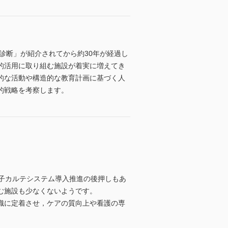
診断」が紹介されてから約30年が経過し
的活用に取り組む施設が着実に増えてき
的な活動や構造的な教育計画に基づく人
的戦略を考察します。
子カルテシステム導入推進の後押しもあ
む施設も少なくないようです。
織に定着させ，ケアの質向上や看護の専