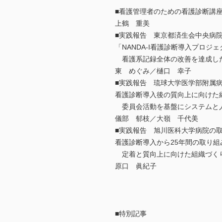
■看護管理者のための看護診断講
上鶴 重美
■実践報告 東京都済生会中央病
「NANDA-I看護診断導入プロジ
看護系記録全体の改善を達成し
東 めぐみ／樋口 幸子
■実践報告 琉球大学医学部附属
看護診断導入後の質向上に向けた
委員会活動を基盤にシステムと
儀部 郁枝／大嶺 千代美
■実践報告 旭川医科大学病院の
看護診断導入から25年間の取り組
定着と質向上に向けた組織づく
原口 眞紀子
■特別記事