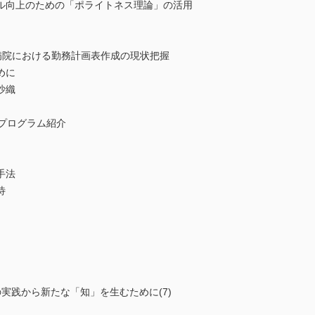
ル向上のための「ポライトネス理論」の活用
病院における勤務計画表作成の現状把握
めに
沙織
プログラム紹介
手法
待
実践から新たな「知」を生むために(7)