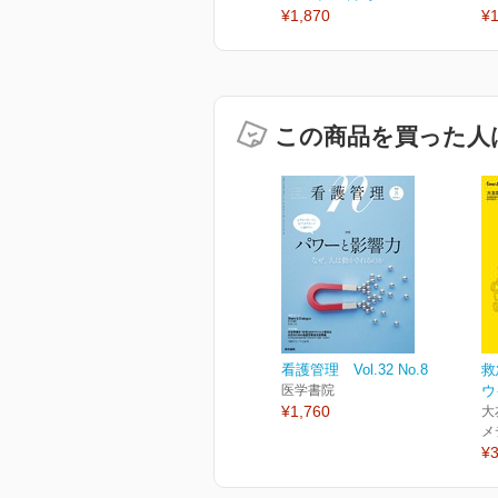
¥1,870
¥1
この商品を買った人
看護管理 Vol.32 No.8
救
医学書院
ウ
¥1,760
大
メ
¥3