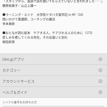
「スタッフから，面談で話を聞いてもらえていないと言われました……」
勝原裕美子／山之上雄一
●ラーニング・エイド 大学院ドタバタ留学記 in NY（16）
問いかけて看護師，コーチングの魔法
寺本美欧
●おとなが読む絵本 ケアする人，ケアされる人のために（173）
悲しみを癒してくれる存在，その出逢いと別れ
柳田邦男
isho.jpアプリ
カテゴリー
アカウントサービス
ヘルプ＆ガイド
シリアル番号をお持ちの方