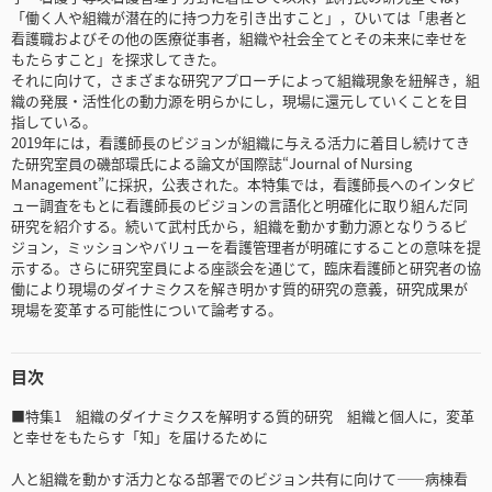
「働く人や組織が潜在的に持つ力を引き出すこと」，ひいては「患者と
看護職およびその他の医療従事者，組織や社会全てとその未来に幸せを
もたらすこと」を探求してきた。
それに向けて，さまざまな研究アプローチによって組織現象を紐解き，組
織の発展・活性化の動力源を明らかにし，現場に還元していくことを目
指している。
2019年には，看護師長のビジョンが組織に与える活力に着目し続けてき
た研究室員の磯部環氏による論文が国際誌“Journal of Nursing
Management”に採択，公表された。本特集では，看護師長へのインタビ
ュー調査をもとに看護師長のビジョンの言語化と明確化に取り組んだ同
研究を紹介する。続いて武村氏から，組織を動かす動力源となりうるビ
ジョン，ミッションやバリューを看護管理者が明確にすることの意味を提
示する。さらに研究室員による座談会を通じて，臨床看護師と研究者の協
働により現場のダイナミクスを解き明かす質的研究の意義，研究成果が
現場を変革する可能性について論考する。
目次
■特集1 組織のダイナミクスを解明する質的研究 組織と個人に，変革
と幸せをもたらす「知」を届けるために
人と組織を動かす活力となる部署でのビジョン共有に向けて――病棟看