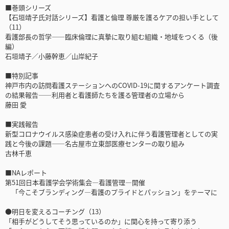
■巻頭シリーズ
【石垣靖子氏対話シリーズ】看護と倫理 尊厳を護るケアの担い手として
（11）
看護部長の哲学――臨床倫理に真摯に取り組む組織・地域をつくる（後
編）
石垣靖子／小藤幹恵／山岸紀子
■特別記事
神戸市内の訪問看護ステーションへのCOVID-19に関するアンケート調査
の結果報告――利用者と看護師たちを護る管理者の立場から
藤田 愛
■実践報告
新型コロナウイルス感染症患者の受け入れに伴う看護管理者としての実
践と今後の課題――名古屋市立東部医療センターの取り組み
古林千恵
■NAレポート
第51回日本看護学会学術集会―看護管理―開催
「今こそブランディング―看護のプライドとパッション」をテーマに
●明日を変えるコーチング（13）
「相手がどうしてそう思っているのか」に関心を持って寄り添う