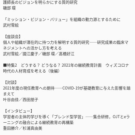
護師長のビジョンを明らかにする質的研究
磯部 環
「ミッション・ビジョン・バリュー」を組織の動力源とするために
武村雪絵
【座談会】
個人や組織が潜在的に持つ力を解明する質的研究――研究成果の臨床マ
ネジメントへの活かし方を考える
武村雪絵／國江慶子／磯部 環／髙橋好江
■特集2 どうする？ どうなる？ 2021年の継続教育計画 ウィズコロナ
時代の人材育成を考える（後編）
【対談】
2021年度の現任教育への期待――COVID-19が基礎教育に与えた影響を踏
まえて
叶谷由佳／西田朋子
【インタビュー】
学習者の主体的学びを導く「ブレンド型学習」――集合研修，OJTとeラ
ーニングの融合による継続教育の再構築
重田勝介／杉浦真由美