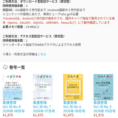
ご利用方法
ダウンロード型配信サービス（買切型）
同時使用端末数
3
対応OS
iOS最新の２世代前まで / Android最新の２世代前まで
※コンテンツの使用にあたり、専用ビューアisho.jpが必要
※Androidは、Android２世代前の端末のうち、国内キャリア経由で販売されている端
末（Xperia、GALAXY、AQUOS、ARROWS、Nexusなど）にて動作確認しています
必要メモリ容量
24 MB以上
ご利用方法
アクセス型配信サービス（買切型）
同時使用端末数
1
※インターネット経由でのWEBブラウザによるアクセス参照
※導入・利用方法の詳細は
こちら
巻号一覧
看護管理
看護管理
看護管理
看護管理
Vol.36 No.8
Vol.36 No.7
Vol.36 No.6
Vol.36 No.5
2026年 08月号
2026年 07月号
2026年 06月号
2026年 05月号
¥1,870
¥1,870
¥1,870
¥1,870