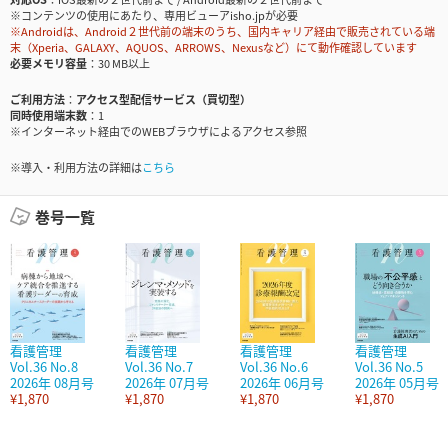
※コンテンツの使用にあたり、専用ビューアisho.jpが必要
※Androidは、Android２世代前の端末のうち、国内キャリア経由で販売されている端
末（Xperia、GALAXY、AQUOS、ARROWS、Nexusなど）にて動作確認しています
必要メモリ容量
30 MB以上
ご利用方法
アクセス型配信サービス（買切型）
同時使用端末数
1
※インターネット経由でのWEBブラウザによるアクセス参照
※導入・利用方法の詳細は
こちら
巻号一覧
看護管理
看護管理
看護管理
看護管理
Vol.36 No.8
Vol.36 No.7
Vol.36 No.6
Vol.36 No.5
2026年 08月号
2026年 07月号
2026年 06月号
2026年 05月号
¥1,870
¥1,870
¥1,870
¥1,870