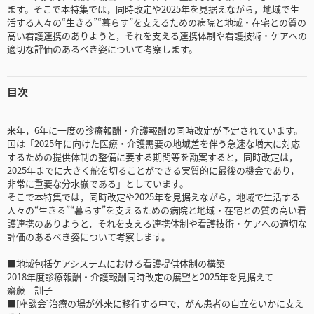
ます。そこで本特集では，同時改定や2025年を見据えながら，地域で生
活する人々の“生きる”“暮らす”を支えるための病院と地域・在宅との質の
高い看護連携のありようと，それを支える連携体制や看護技術・ケアへの
適切な評価のあるべき姿について考察します。
目次
来年，6年に一度の診療報酬・介護報酬の同時改定が予定されています。
国は「2025年に向けた医療・介護需要の地域差を伴う急速な増大に対応
するための提供体制の整備に要する期間等を勘案すると，同時改定は，
2025年までに大きく舵を切ることができる実質的に最後の機会であり，
非常に重要な分水嶺である」としています。
そこで本特集では，同時改定や2025年を見据えながら，地域で生活する
人々の“生きる”“暮らす”を支えるための病院と地域・在宅との質の高い看
護連携のありようと，それを支える連携体制や看護技術・ケアへの適切な
評価のあるべき姿について考察します。
■地域包括ケアシステムにおける看護提供体制の構築
2018年度診療報酬・介護報酬同時改定の展望と2025年を見据えて
齋藤 訓子
■[座談会]治療の場が外来に移行する中で，がん患者の自立をいかに支え