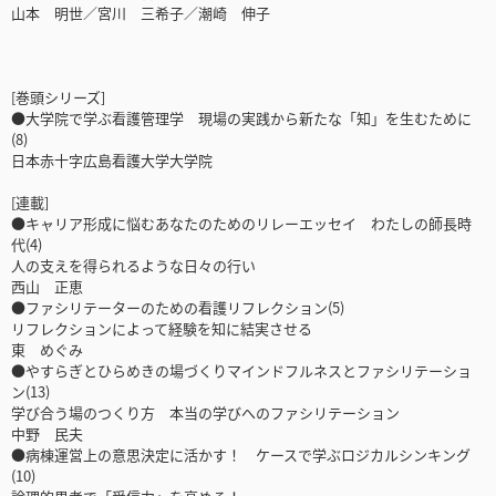
山本 明世／宮川 三希子／潮崎 伸子
[巻頭シリーズ]
●大学院で学ぶ看護管理学 現場の実践から新たな「知」を生むために
(8)
日本赤十字広島看護大学大学院
[連載]
●キャリア形成に悩むあなたのためのリレーエッセイ わたしの師長時
代(4)
人の支えを得られるような日々の行い
西山 正恵
●ファシリテーターのための看護リフレクション(5)
リフレクションによって経験を知に結実させる
東 めぐみ
●やすらぎとひらめきの場づくりマインドフルネスとファシリテーショ
ン(13)
学び合う場のつくり方 本当の学びへのファシリテーション
中野 民夫
●病棟運営上の意思決定に活かす！ ケースで学ぶロジカルシンキング
(10)