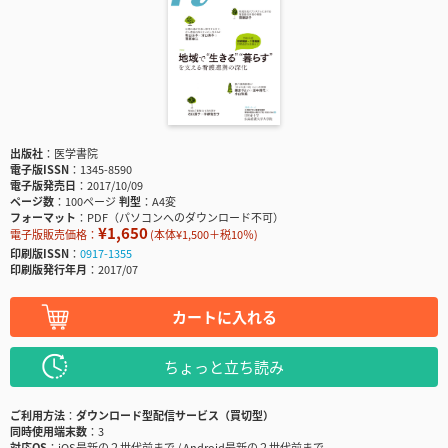
出版社
医学書院
電子版ISSN
1345-8590
電子版発売日
2017/10/09
ページ数
100ページ
判型
A4変
フォーマット
PDF（パソコンへのダウンロード不可）
¥1,650
電子版販売価格：
(本体¥1,500＋税10％)
印刷版ISSN
0917-1355
印刷版発行年月
2017/07
カートに入れる
ちょっと立ち読み
ご利用方法
ダウンロード型配信サービス（買切型）
同時使用端末数
3
対応OS
iOS最新の２世代前まで / Android最新の２世代前まで