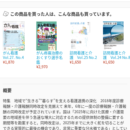
この商品を買った人は、こんな商品も買っています。
がん看護
がん疼痛治療の
訪問看護と介
訪問看護と介
Vol.27. No.4
おくすり選手名
護 Vol.25 No.2
護 Vol.24 No.
¥1,870
鑑
¥1,650
¥1,650
¥2,970
概要
特集 地域で“生きる”“暮らす”を支える看護連携の深化 2018年度診療
報酬・介護報酬同時改定を見据えて 来年，6年に一度の診療報酬・介護報
酬の同時改定が予定されています。国は「2025年に向けた医療・介護需
要の地域差を伴う急速な増大に対応するための提供体制の整備に要する
期間等を勘案すると，同時改定は，2025年までに大きく舵を切ることが
できる実質的に最後の機会であり，非常に重要な分水嶺である」としてい